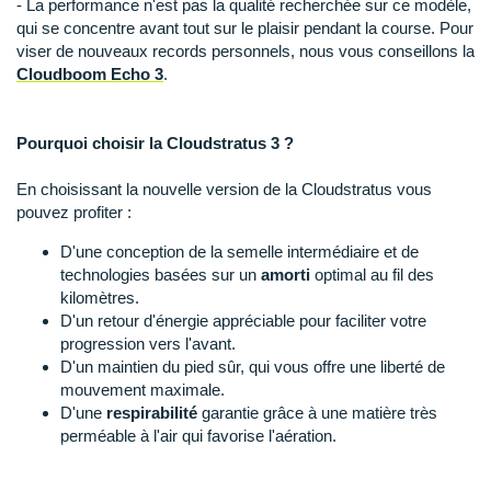
- La performance n'est pas la qualité recherchée sur ce modèle,
Suunto
qui se concentre avant tout sur le plaisir pendant la course. Pour
viser de nouveaux records personnels, nous vous conseillons la
Ta Energy
Cloudboom Echo 3
.
The North Face
Thuasne
Pourquoi choisir la Cloudstratus 3 ?
Under Armour
En choisissant la nouvelle version de la Cloudstratus vous
pouvez profiter :
Withings
D'une conception de la semelle intermédiaire et de
technologies basées sur un
amorti
optimal au fil des
X-Bionic
kilomètres.
D'un retour d'énergie appréciable pour faciliter votre
X-Socks
progression vers l'avant.
D'un maintien du pied sûr, qui vous offre une liberté de
+ Voir toutes les marques
mouvement maximale.
D'une
respirabilité
garantie grâce à une matière très
perméable à l'air qui favorise l'aération.