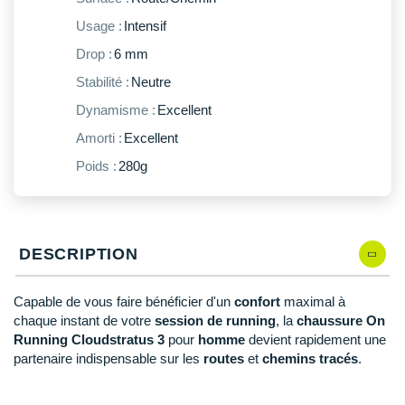
New Balance
PAR MARQUES
Usage :
Intensif
Nike
Drop :
6 mm
DÉSTOCKAGE
NNormal
Stabilité :
Neutre
Dynamisme :
Excellent
+ Voir tous les
accessoires
Odlo
Amorti :
Excellent
On-Running
Poids :
280g
Orca
OVERSTIMS
DESCRIPTION
Patagonia
Petzl
Capable de vous faire bénéficier d'un
confort
maximal à
chaque instant de votre
session de running
, la
chaussure On
Polar
Running Cloudstratus 3
pour
homme
devient rapidement une
partenaire indispensable sur les
routes
et
chemins tracés
.
Puma