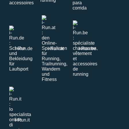
i-Run.de
i-Run.at
i-Run.be
i-Run.it