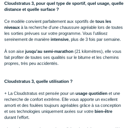
Raidlight
Cloudstratus 3, pour quel type de sportif, quel usage, quelle
distance et quelle surface ?
Reebok
Ce modèle convient parfaitement aux sportifs de
tous les
Salomon
niveaux
à la recherche d'une chaussure agréable lors de toutes
les sorties prévues sur votre programme. Vous l'utilisez
Saucony
sereinement de manière
intensive
, plus de 3 fois par semaine.
Saxx
À son aise
jusqu'au semi-marathon
(21 kilomètres), elle vous
fait profiter de toutes ses qualités sur le bitume et les chemins
Scarpa
propres, très peu accidentés.
Scott
Cloudstratus 3, quelle utilisation ?
Shokz
+ La Cloudstratus est pensée pour un
usage quotidien
et une
Sidas
recherche de confort extrême. Elle vous apporte un excellent
amorti et des foulées toujours agréables grâce à sa conception
Smoon
et ses technologies uniquement axées sur votre
bien-être
durant l'effort.
Speedo