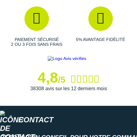
Empeigne (partie supérieure qui enveloppe votre
pied)
: Légère et flexible, sa construction ergonomique en
tricot vous offre une sensation de
confort
dès l'enfilage.
Ses zones de tricotage ciblées apportent un parfait
équilibre entre respirabilité et soutien. Le renfort externe
PAIEMENT SÉCURISÉ
5% AVANTAGE FIDÉLITÉ
moulé au talon renforce le
maintien
.
2 OU 3 FOIS SANS FRAIS
Semelle extérieure
: Gage de fiabilité et de durabilité, son
caoutchouc connu pour sa grande
adhérence
offre des
4,8
bonnes performances sur différentes surfaces, qu'elles
/5
soient sèches ou mouillées. Ses propriétés permettent
38308 avis sur les 12 derniers mois
aux runneurs d'avoir une
meilleure traction
et plus de
confiance dans leurs conduites.
Semelle intérieure amovible
CONTACT
Poids constaté chez i-Run : 263g en taille 42