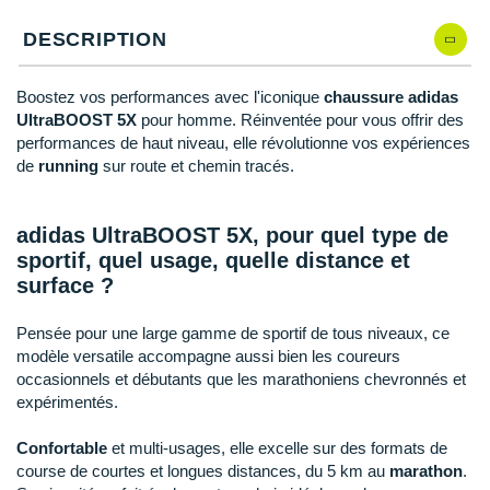
New Balance
PAR MARQUES
DESCRIPTION
Nike
DÉSTOCKAGE
NNormal
Boostez vos performances avec l'iconique
chaussure adidas
UltraBOOST 5X
pour homme. Réinventée pour vous offrir des
+ Voir tous les
accessoires
Odlo
performances de haut niveau, elle révolutionne vos expériences
de
running
sur route et chemin tracés.
On-Running
Orca
adidas UltraBOOST 5X, pour quel type de
sportif, quel usage, quelle distance et
OVERSTIMS
surface ?
Patagonia
Pensée pour une large gamme de sportif de tous niveaux, ce
modèle versatile accompagne aussi bien les coureurs
Petzl
occasionnels et débutants que les marathoniens chevronnés et
expérimentés.
Polar
Confortable
et multi-usages, elle excelle sur des formats de
Puma
course de courtes et longues distances, du 5 km au
marathon
.