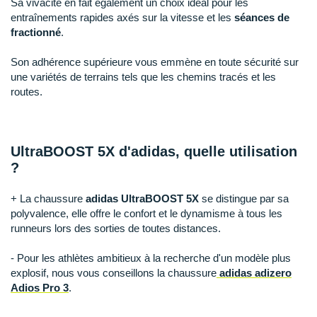
Sa vivacité en fait également un choix idéal pour les
Raidlight
entraînements rapides axés sur la vitesse et les
séances de
Reebok
fractionné
.
Salomon
Son adhérence supérieure vous emmène en toute sécurité sur
une variétés de terrains tels que les chemins tracés et les
Saucony
routes.
Saxx
Scarpa
UltraBOOST 5X d'adidas, quelle utilisation
?
Scott
+ La chaussure
adidas UltraBOOST 5X
se distingue par sa
Shokz
polyvalence, elle offre le confort et le dynamisme à tous les
runneurs lors des sorties de toutes distances.
Sidas
- Pour les athlètes ambitieux à la recherche d'un modèle plus
Smoon
explosif, nous vous conseillons la chaussure
adidas adizero
Adios Pro 3
.
Speedo