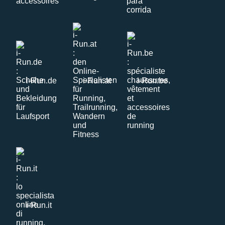
i-Run.de
i-Run.at
i-Run.be
i-Run.it