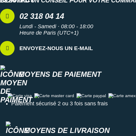
BESOIN D'UN CONSEIL POUR VOTRE COMMA
Les autres produits
adidas
02 318 04 14
Lundi - Samedi · 08:00 - 18:00
Heure de Paris (UTC+1)
ENVOYEZ-NOUS UN E-MAIL
MOYENS DE PAIEMENT
Carte visa
Carte master card
Carte paypal
Carte amex
Paiement sécurisé 2 ou 3 fois sans frais
MOYENS DE LIVRAISON