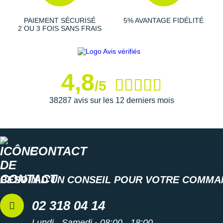
grâce à sa
conception aérée
. Votre pied est verrouillé
grâce à la languette attenante et aux
renforts
en fils
PAIEMENT SÉCURISÉ
5% AVANTAGE FIDÉLITÉ
entièrement recyclés.
2 OU 3 FOIS SANS FRAIS
Semelle extérieure
: La présence d'empiècements en
caoutchouc au niveau des zones d'usure promet une
4,8
/5
traction
redoutable et une grande
durabilité
à l'usage. Ils
assurent une bonne adhérence dans des conditions
38287 avis sur les 12 derniers mois
sèches comme humides.
*La traction désigne l’adhérence de la semelle sur surface
sèche et humide afin d’améliorer la stabilité et la sécurité du
CONTACT
coureur.
BESOIN D'UN CONSEIL POUR VOTRE COMMA
Éléments réfléchissants
: visibilité et sécurité
02 318 04 14
100% polyester recyclé dans la composition du
matériau principal
Lundi - Samedi · 08:00 - 18:00