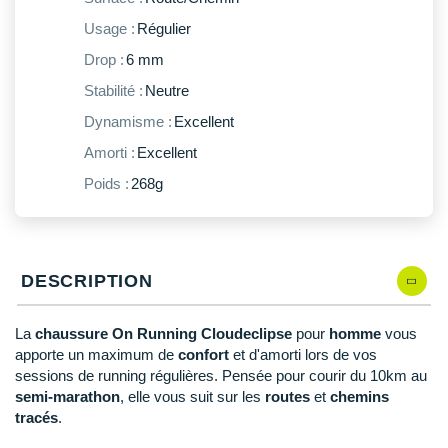
New Balance
PAR MARQUES
Usage :
Régulier
Nike
Drop :
6 mm
DÉSTOCKAGE
NNormal
Stabilité :
Neutre
Dynamisme :
Excellent
+ Voir tous les
accessoires
Odlo
Amorti :
Excellent
On-Running
Poids :
268g
Orca
OVERSTIMS
DESCRIPTION
Patagonia
Petzl
La
chaussure On Running Cloudeclipse
pour
homme
vous
apporte un maximum de
confort
et d'amorti lors de vos
Polar
sessions de running régulières. Pensée pour courir du 10km au
semi-marathon
, elle vous suit sur les
routes
et
chemins
Puma
tracés
.