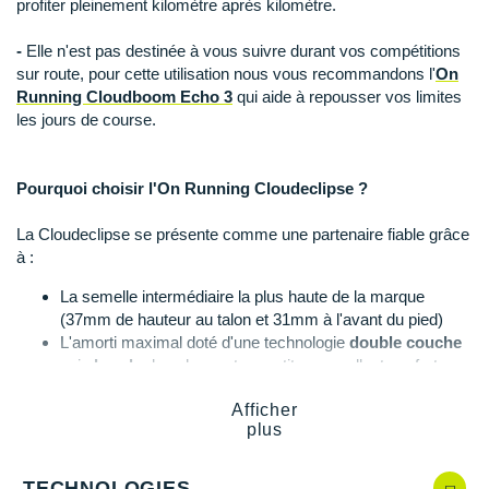
profiter pleinement kilomètre après kilomètre.
Suunto
-
Elle n'est pas destinée à vous suivre durant vos compétitions
Ta Energy
sur route, pour cette utilisation nous vous recommandons l'
On
Running Cloudboom Echo 3
qui aide à repousser vos limites
The North Face
les jours de course.
Thuasne
Under Armour
Pourquoi choisir l'On Running Cloudeclipse ?
Withings
La Cloudeclipse se présente comme une partenaire fiable grâce
à :
X-Bionic
La semelle intermédiaire la plus haute de la marque
(37mm de hauteur au talon et 31mm à l'avant du pied)
X-Socks
L'amorti maximal doté d'une technologie
double couche
qui
absorbe
les chocs et garantit un excellent confort
+ Voir toutes les marques
Le
retour d'énergie
performant au contact du sol
Afficher
Le
soutien
supplémentaire au médio-pied
plus
La tige en maille
respirante
et confortable
La languette attenante tricotée et rembourrée pour une
stabilité
et une sensation de bien-être garanties
TECHNOLOGIES