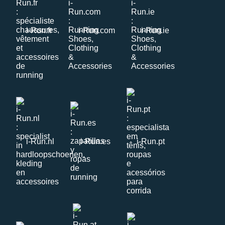
i-Run.fr
i-Run.com
i-Run.ie
i-Run.nl
i-Run.es
i-Run.pt