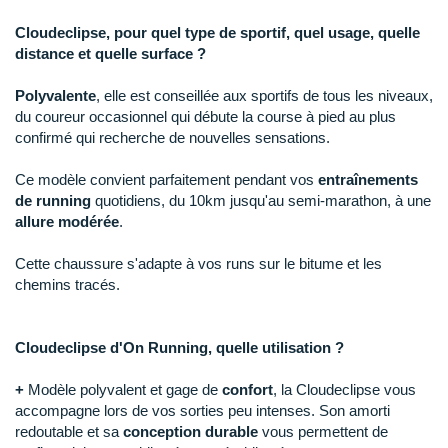
Raidlight
Cloudeclipse, pour quel type de sportif, quel usage, quelle
Reebok
distance et quelle surface ?
Salomon
Polyvalente
, elle est conseillée aux sportifs de tous les niveaux,
du coureur occasionnel qui débute la course à pied au plus
Saucony
confirmé qui recherche de nouvelles sensations.
Saxx
Ce modèle convient parfaitement pendant vos
entraînements
de running
quotidiens, du 10km jusqu'au semi-marathon, à une
Scarpa
allure modérée
.
Scott
Cette chaussure s'adapte à vos runs sur le bitume et les
chemins tracés.
Shokz
Sidas
Cloudeclipse d'On Running, quelle utilisation ?
Smoon
+
Modèle polyvalent et gage de
confort
, la Cloudeclipse vous
accompagne lors de vos sorties peu intenses. Son amorti
Speedo
redoutable et sa
conception durable
vous permettent de