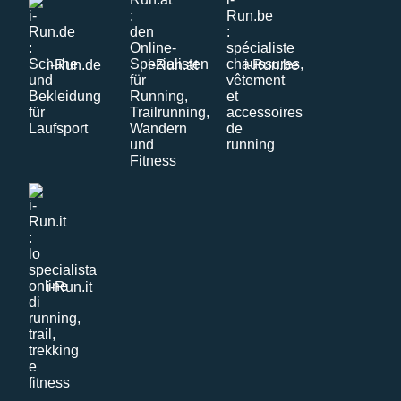
i-Run.de
i-Run.at
i-Run.be
i-Run.it