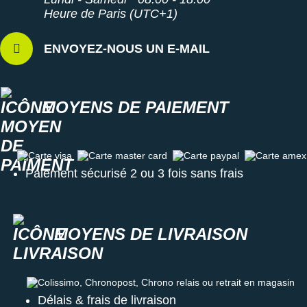
70% de matières recyclées au niveau de la tige
Heure de Paris (UTC+1)
24% de la chaussure est conçue avec des éléments
recyclés
Techniques de coloration Dope Dye
: réduction de la
ENVOYEZ-NOUS UN E-MAIL
consommation d’eau dans le processus de fabrication
Semelle intérieure amovible
: idéale pour des raisons
d'hygiène
Poids constaté chez i-Run
: 268 g en taille 42
MOYENS DE PAIEMENT
Coloris
: noir, gris et bleu
Les autres produits
On-Running
Carte visa
Carte master card
Carte paypal
Carte amex
Paiement sécurisé 2 ou 3 fois sans frais
MOYENS DE LIVRAISON
Colissimo, Chronopost, Chrono relais ou retrait en magasin
Délais & frais de livraison