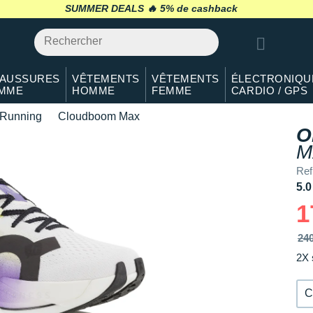
40.5
En rupture
SUMMER DEALS 🔥
retour 30 jours
*
41
En stock
42
En stock
AUSSURES
VÊTEMENTS
VÊTEMENTS
ÉLECTRONIQU
MME
HOMME
FEMME
CARDIO / GPS
42.5
Il en reste 1 !
Running
Cloudboom Max
43
En stock
O
M
44
En stock
Re
44.5
En stock
5.0
1
45
Il en reste 4 !
24
46
Il en reste 4 !
2X 
47
Il en reste 2 !
C
47.5
Il en reste 1 !