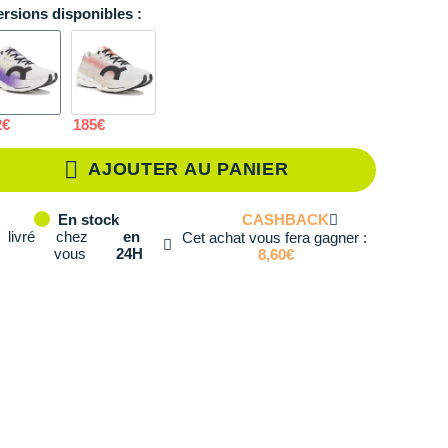
ersions disponibles :
40
En rupture
40.5
En rupture
41
En stock
2€
185€
42
En stock
AJOUTER AU PANIER
42.5
Il en reste 1 !
CASHBACK
En stock
43
En stock
livré
chez
en
Cet achat vous fera gagner :
vous
24H
8,60€
44
En stock
44.5
En stock
45
Il en reste 4 !
46
Il en reste 4 !
47
Il en reste 2 !