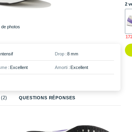
2 v
48
En rupture
49
En rupture
Plus
de photos
17
Intensif
Drop :
8 mm
me :
Excellent
Amorti :
Excellent
(2)
QUESTIONS RÉPONSES