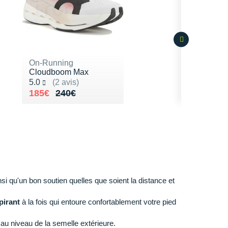
On-Running
Cloudboom Max
Noté 5.0 sur 5
5.0
(2 avis)
Au lieu de 240€
Vendu 185€
185€
240€
si qu'un bon soutien quelles que soient la distance et
pirant
à la fois qui entoure confortablement votre pied
 au niveau de la semelle extérieure.