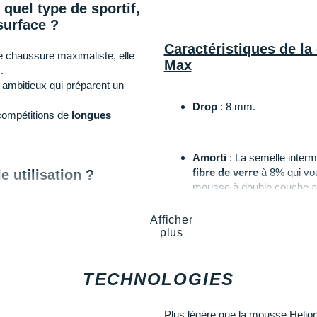
uel type de sportif,
surface ?
Caractéristiques de 
e chaussure maximaliste, elle
Max
.
s ambitieux qui préparent un
Drop
: 8 mm.
 compétitions de
longues
Amorti
: La semelle inter
fibre de verre
à 8% qui vo
 utilisation ?
mousse à double couche aid
d'énergie
performant.
sible au plus grande nombre (4
Afficher
t en profitant des technologies de
plus
 de votre course grâce à sa
Empeigne (partie supérie
promet une respirabilité op
TECHNOLOGIES
 capable de battre vos records
rembourré et la languette f
udboom Strike
.
Plus légère que la mousse Helion,