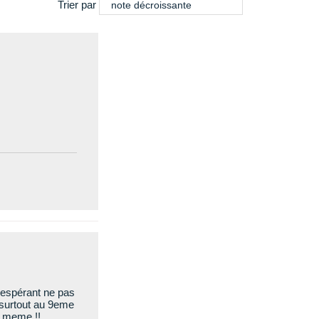
Trier par
note décroissante
 espérant ne pas
 surtout au 9eme
e meme !!