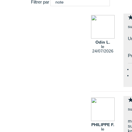
Filtrer par
note
su
Un
Odin L.
le
24/07/2026
Pr
su
mo
PHILIPPE F.
su
le
km