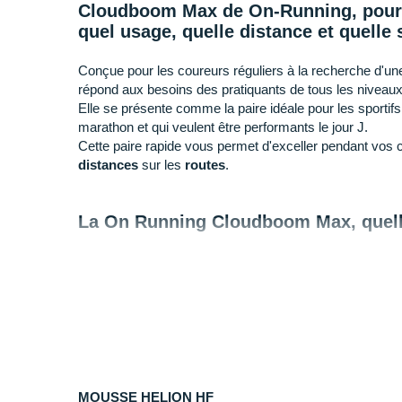
Cloudboom Max de On-Running, pour q
quel usage, quelle distance et quelle 
Conçue pour les coureurs réguliers à la recherche d'un
répond aux besoins des pratiquants de tous les niveaux
Elle se présente comme la paire idéale pour les sportif
marathon et qui veulent être performants le jour J.
Cette paire rapide vous permet d'exceller pendant vos
distances
sur les
routes
.
La On Running Cloudboom Max, quelle
+ Inspirée des modèles élitistes, elle se se veut acces
heures ou plus sur 42 km) pour un
confort
durable
tou
pointe. Elle promet des sensations uniques tout au long
géométrie et sa conception intelligentes.
- Si vous recherchez une chaussure encore plus rapide
personnels, nous vous conseillons la
On-Running Clo
MOUSSE HELION HF