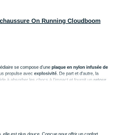
la chaussure On Running Cloudboom
médiaire se compose d'une
plaque en nylon infusée de
us propulse avec
explosivité
. De part et d'autre, la
e à absorber les chocs à l'impact et fournit un
retour
ure qui enveloppe votre pied)
: En partie recyclé, elle
timale grâce à son tissu en maille
aéré
et léger. Le col
ine accueillent agréablement votre pied.
 elle est plus douce. Conçue pour offrir un confort