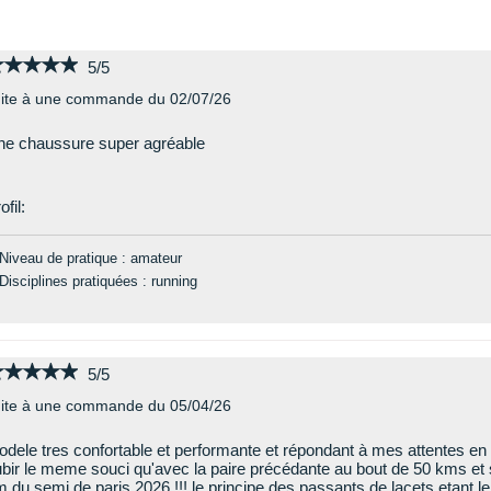
★★★★★
★★★★★
5/5
ite à une commande du 02/07/26
e chaussure super agréable
ofil:
Niveau de pratique : amateur
Disciplines pratiquées : running
★★★★★
★★★★★
5/5
ite à une commande du 05/04/26
dele tres confortable et performante et répondant à mes attentes en
bir le meme souci qu'avec la paire précédante au bout de 50 kms et
 du semi de paris 2026 !!! le principe des passants de lacets etant l