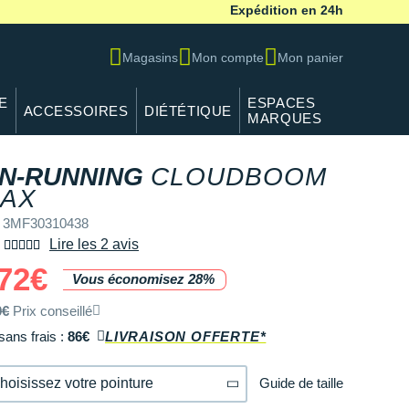
Expédition en 24h
Magasins
Mon compte
Mon panier
E
ESPACES
ACCESSOIRES
DIÉTÉTIQUE
MARQUES
N-RUNNING
CLOUDBOOM
AX
f 3MF30310438
Lire les 2 avis
72€
Vous économisez 28%
0€
Prix conseillé
sans frais :
86€
LIVRAISON OFFERTE*
Guide de taille
hoisissez votre pointure