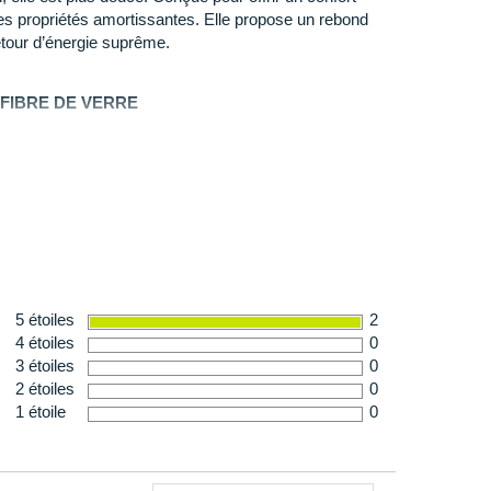
es propriétés amortissantes. Elle propose un rebond
caoutchouc durable présent au niveau des zones
etour d’énergie suprême.
e
résistance à l'abrasion
. Il garantit une adhérence
 bien sec que mouillé.
FIBRE DE VERRE
e nylon de la plaque Speedboard est infusé de fibres de
ble
on vers l'avant.
 languette : visibilité
 274 g en taille 42
5 étoiles
2
4 étoiles
0
3 étoiles
0
2 étoiles
0
1 étoile
0