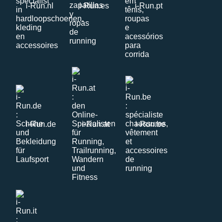
i-Run.nl
i-Run.es
i-Run.pt
i-Run.de
i-Run.at
i-Run.be