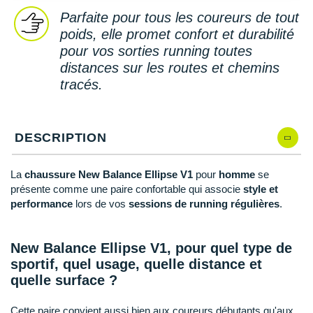
New Balance
PAR MARQUES
Parfaite pour tous les coureurs de tout
Nike
poids, elle promet confort et durabilité
DÉSTOCKAGE
pour vos sorties running toutes
NNormal
distances sur les routes et chemins
tracés.
+ Voir tous les
accessoires
Odlo
On-Running
DESCRIPTION
Orca
OVERSTIMS
La
chaussure New Balance Ellipse V1
pour
homme
se
présente comme une paire confortable qui associe
style et
Patagonia
performance
lors de vos
sessions de running régulières
.
Petzl
New Balance Ellipse V1, pour quel type de
Polar
sportif, quel usage, quelle distance et
quelle surface ?
Puma
Cette paire convient aussi bien aux coureurs débutants qu'aux