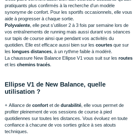
Raidlight
pratiquants plus confirmés à la recherche d'un modèle
synonyme de confort. Pour les sportifs occasionnels, elle vous
Reebok
aide à progresser à chaque sortie.
Polyvalente
, elle peut s'utiliser 2 à 3 fois par semaine lors de
Salomon
vos entraînements de running mais aussi durant vos séances
sur tapis de course ainsi que pendant vos activités du
Saucony
quotidien. Elle est efficace aussi bien sur les
courtes
que sur
les
longues distances
, à un rythme faible à modéré.
Saxx
La chaussure New Balance Ellipse V1 vous suit sur les
routes
et les
chemins tracés
.
Scarpa
Scott
Ellipse V1 de New Balance, quelle
utilisation ?
Shokz
Sidas
+
Alliance de
confort
et de
durabilité
, elle vous permet de
profiter pleinement de vos sessions de course à pied
Smoon
quotidiennes sur toutes les distances. Vous évoluez en toute
confiance à chacune de vos sorties grâce à ses atouts
Speedo
techniques.