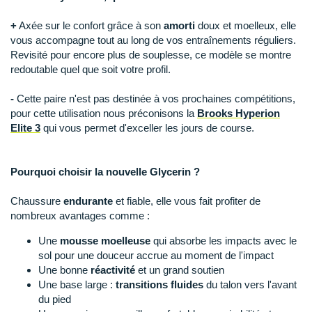
Suunto
+
Axée sur le confort grâce à son
amorti
doux et moelleux, elle
Ta Energy
vous accompagne tout au long de vos entraînements réguliers.
Revisité pour encore plus de souplesse, ce modèle se montre
The North Face
redoutable quel que soit votre profil.
Thuasne
-
Cette paire n'est pas destinée à vos prochaines compétitions,
pour cette utilisation nous préconisons la
Brooks Hyperion
Under Armour
Elite 3
qui vous permet d'exceller les jours de course.
Withings
Pourquoi choisir la nouvelle Glycerin ?
X-Bionic
Chaussure
endurante
et fiable, elle vous fait profiter de
X-Socks
nombreux avantages comme :
+ Voir toutes les marques
Une
mousse moelleuse
qui absorbe les impacts avec le
sol pour une douceur accrue au moment de l'impact
Une bonne
réactivité
et un grand soutien
Une base large :
transitions fluides
du talon vers l'avant
du pied