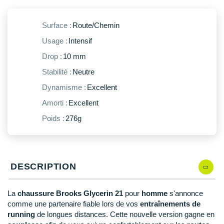
New Balance
PAR MARQUES
Nike
Surface :
Route/Chemin
DÉSTOCKAGE
Usage :
Intensif
NNormal
Drop :
10 mm
+ Voir tous les
accessoires
Odlo
Stabilité :
Neutre
On-Running
Dynamisme :
Excellent
Amorti :
Excellent
Orca
Poids :
276g
OVERSTIMS
Patagonia
Petzl
DESCRIPTION
Polar
La
chaussure Brooks Glycerin 21
pour
homme
s'annonce
comme une partenaire fiable lors de vos
entraînements de
Puma
running
de longues distances. Cette nouvelle version gagne en