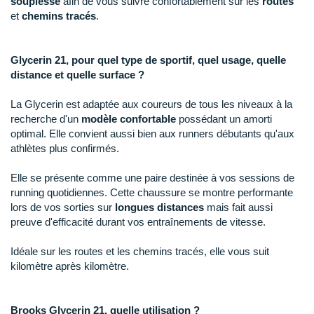
souplesse
afin de vous suivre confortablement sur les
routes
Raidlight
et
chemins tracés
.
Reebok
Glycerin 21, pour quel type de sportif, quel usage, quelle
Salomon
distance et quelle surface ?
Saucony
La Glycerin est adaptée aux coureurs de tous les niveaux à la
Saxx
recherche d'un
modèle confortable
possédant un amorti
optimal. Elle convient aussi bien aux runners débutants qu'aux
Scarpa
athlètes plus confirmés.
Scott
Elle se présente comme une paire destinée à vos sessions de
running quotidiennes. Cette chaussure se montre performante
Shokz
lors de vos sorties sur
longues distances
mais fait aussi
preuve d'efficacité durant vos entraînements de vitesse.
Sidas
Idéale sur les routes et les chemins tracés, elle vous suit
Smoon
kilomètre après kilomètre.
Speedo
Brooks Glycerin 21, quelle utilisation ?