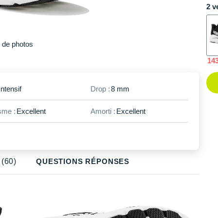
47.1/3
En rupture
2 v
48
En rupture
49.1/3
En rupture
Plus
de photos
14
Intensif
Drop :
8 mm
me :
Excellent
Amorti :
Excellent
(60)
QUESTIONS RÉPONSES