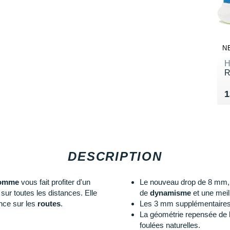
N
H
R
V
1
DESCRIPTION
omme
vous fait profiter d'un
Le nouveau drop de 8 mm, 
sur toutes les distances. Elle
de
dynamisme
et une meill
ance sur les
routes
.
Les 3 mm supplémentaires
La géométrie repensée de 
foulées naturelles.