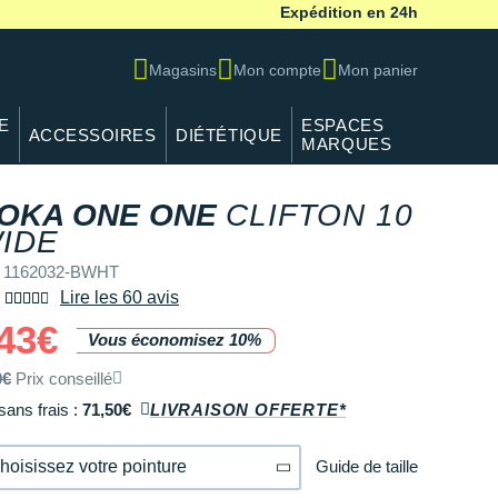
Expédition en 24h
Magasins
Mon compte
Mon panier
E
ESPACES
ACCESSOIRES
DIÉTÉTIQUE
MARQUES
OKA ONE ONE
CLIFTON 10
IDE
f 1162032-BWHT
Lire les 60 avis
43€
Vous économisez 10%
0€
Prix conseillé
sans frais :
71,50€
LIVRAISON OFFERTE*
Guide de taille
hoisissez votre pointure