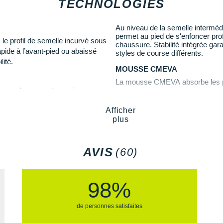
TECHNOLOGIES
ide ?
Empeigne (partie supérie
garantit une excellente
resp
ombreux avantages comme :
Au niveau de la semelle interméd
votre parcours. Une double
permet au pied de s'enfoncer pro
place et
verrouille
votre pi
, le profil de semelle incurvé sous
chaussure. Stabilité intégrée gar
uceur kilomètre après kilomètre.
ajustement tandis que la se
apide à l’avant-pied ou abaissé
styles de course différents.
ui fluidifie vos foulées.
lité.
MOUSSE CMEVA
 et gage de soutien.
La mousse CMEVA absorbe les poi
Semelle extérieure
: Dotée
 l'arrière du pied.
rame, de conception unique,
l'abrasion et promet une
ad
lle intermédiaire de la
DURABRASION RUBBER
bilité.
Afficher
Le caoutchouc Durabrasion vous of
plus
quotidiennes.
Version Wide
: idéale pour
Semelle intérieure amovi
AVIS
(60)
Poids constaté chez i-Ru
utés ?
Les autres produits
Hoka One O
98%
le propose plusieurs améliorations
de personnes satisfaites