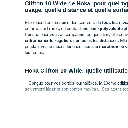
Clifton 10 Wide de Hoka, pour quel typ
usage, quelle distance et quelle surfa
Elle répond aux besoins des coureurs de
tous les niv
comme confirmés, en quête d'une paire
polyvalente
e
Pensée pour vous accompagner au quotidien, elle convi
entraînements réguliers
sur toutes les distances. Elle
pendant vos sessions longues jusqu'au
marathon
ou v
les routes.
Hoka Clifton 10 Wide, quelle utilisati
+ Conçue pour vos sorties journalières, la 10ème éditio
son amorti
léger
et son confort maximal. Ses atouts te
incontournable afin de préparer idéalement vos prochai
- Si vous êtes à la recherche d'un modèle axé sur la vi
compétitions, nous vous recommandons la
Hoka One O