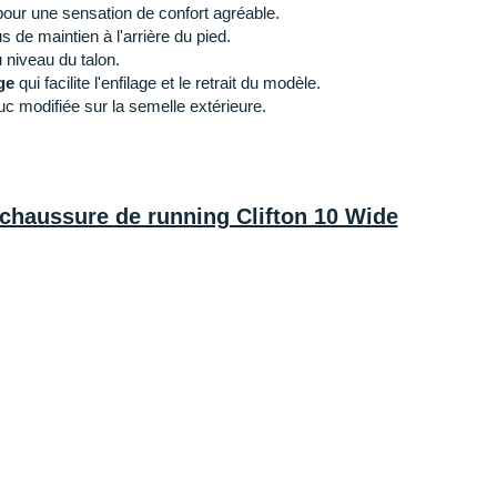
pour une sensation de confort agréable.
s de maintien à l'arrière du pied.
 niveau du talon.
ge
qui facilite l'enfilage et le retrait du modèle.
c modifiée sur la semelle extérieure.
 chaussure de running Clifton 10 Wide
is épaisse et légère offre une excellente
absorption
l et des atterrissages
doux
, sans négliger la réactivité.
idifie vos foulées
tout en assurant une conduite stable.