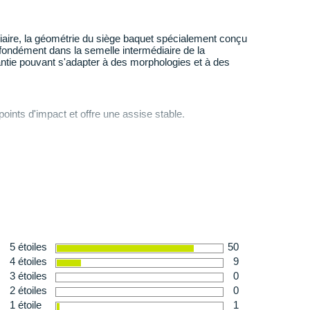
ure qui enveloppe votre pied)
: La maille perforée
irabilité
et une aération appréciable tout au long de
iaire, la géométrie du siège baquet spécialement conçu
 boucle au niveau des lacets maintient la languette en
fondément dans la semelle intermédiaire de la
ed. Le col allongé au talon permet un meilleur
antie pouvant s'adapter à des morphologies et à des
melle intérieure en EVA moulée favorise votre confort.
nts d'impact et offre une assise stable.
 d'un caoutchouc durable, elle résiste parfaitement à
hérence
irréprochable sur le bitume.
fre un solide équilibre entre performance et durabilité.
 les pieds larges
ble
n
: 262 g en taille 42
ne
5 étoiles
50
4 étoiles
9
3 étoiles
0
2 étoiles
0
1 étoile
1