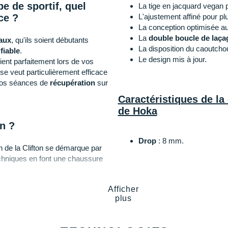
e de sportif, quel
La tige en jacquard vegan 
ce ?
L'ajustement affiné pour plu
La conception optimisée au
La
double boucle de laça
eaux
, qu'ils soient débutants
La disposition du caoutchou
t
fiable
.
Le design mis à jour.
ent parfaitement lors de vos
 se veut particulièrement efficace
os séances de
récupération
sur
Caractéristiques de la
de Hoka
on ?
Drop
: 8 mm.
n de la Clifton se démarque par
chniques en font une chaussure
nes courses.
Amorti
: La mousse à la fo
des chocs
à l'impact du so
Afficher
tesse pour vos futures
plus
Sa géométrie incurvée
flu
ne Cielo X1 2.0
.