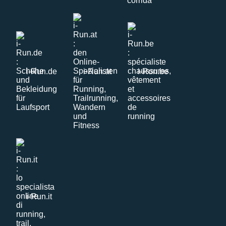
i-Run.de
i-Run.at
i-Run.be
i-Run.it