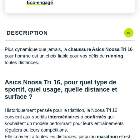
New Balance
Éco-engagé
PAR MARQUES
Nike
DÉSTOCKAGE
NNormal
DESCRIPTION
+ Voir tous les
accessoires
Odlo
Plus dynamique que jamais, la
chaussure Asics Noosa Tri 16
On-Running
pour homme est un choix fiable pour vos défis de
running
toutes distances.
Orca
OVERSTIMS
Asics Noosa Tri 16, pour quel type de
sportif, quel usage, quelle distance et
Patagonia
surface ?
Petzl
Historiquement pensée pour le triathlon, la Noosa Tri 16
Polar
convient aux sportifs
intermédiaires
à
confirmés
qui
souhaitent un modèle performant pour leurs entraînements
Puma
réguliers ou leurs compétitions.
Elle convient à toutes les distances, jusqu'au
marathon
et est