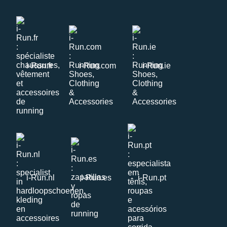
i-Run.fr
i-Run.com
i-Run.ie
i-Run.nl
i-Run.es
i-Run.pt