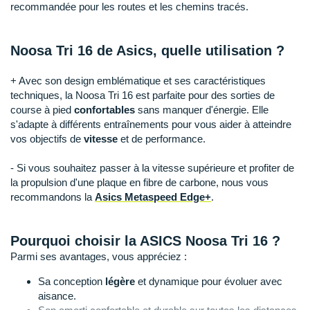
Raidlight
recommandée pour les routes et les chemins tracés.
Reebok
Noosa Tri 16 de Asics, quelle utilisation ?
Salomon
+ Avec son design emblématique et ses caractéristiques
Saucony
techniques, la Noosa Tri 16 est parfaite pour des sorties de
course à pied
confortables
sans manquer d'énergie. Elle
Saxx
s'adapte à différents entraînements pour vous aider à atteindre
vos objectifs de
vitesse
et de performance.
Scarpa
- Si vous souhaitez passer à la vitesse supérieure et profiter de
Scott
la propulsion d'une plaque en fibre de carbone, nous vous
recommandons la
Asics Metaspeed Edge+
.
Shokz
Sidas
Pourquoi choisir la ASICS Noosa Tri 16 ?
Parmi ses avantages, vous appréciez :
Smoon
Sa conception
légère
et dynamique pour évoluer avec
Speedo
aisance.