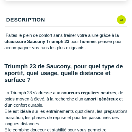
New Balance
PAR MARQUES
Nike
DÉSTOCKAGE
DESCRIPTION
NNormal
Faites le plein de confort sans freiner votre allure grâce à
la
+ Voir tous les
accessoires
Odlo
chaussure Saucony Triumph 23
pour
homme,
pensée pour
accompagner vos runs les plus exigeants.
On-Running
Orca
Triumph 23 de Saucony, pour quel type de
sportif, quel usage, quelle distance et
OVERSTIMS
surface ?
Patagonia
La Triumph 23 s'adresse aux
coureurs réguliers neutres
, de
Petzl
poids moyen à élevé, à la recherche d'un
amorti généreux
et
d'un confort durable.
Polar
Elle est idéale sur les entraînements quotidiens, les préparations
marathon, les phases de reprise et pour les passionnés des
Puma
longues distances.
Elle combine douceur et stabilité pour vous permettre