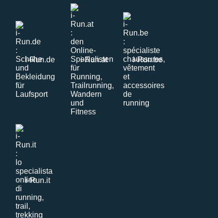
i-Run.de
i-Run.at
i-Run.be
i-Run.it