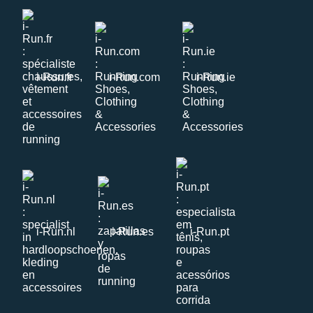
i-Run.fr
i-Run.com
i-Run.ie
i-Run.nl
i-Run.es
i-Run.pt