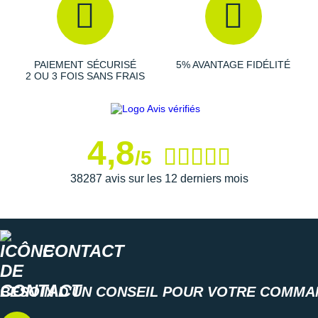
et précis. la languette et le col rembourrés apportent un
ajustement doux qui réduit les points de pression et
favorise la circulation de l'air.
PAIEMENT SÉCURISÉ
5% AVANTAGE FIDÉLITÉ
2 OU 3 FOIS SANS FRAIS
Semelle extérieure
: Conçue en caoutchouc carbone,
elle assure une bonne adhérence et une grande
résistance à l'usure.
4,8
/5
Semelle intérieure amovible
38287 avis sur les 12 derniers mois
Poids constaté chez i-Run : 277g en taille 42
Les autres produits
Saucony
CONTACT
BESOIN D'UN CONSEIL POUR VOTRE COMMA