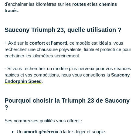
Raidlight
d'enchaîner les kilomètres sur les
routes
et les
chemins
tracés
.
Reebok
Salomon
Saucony Triumph 23, quelle utilisation ?
Saucony
+ Axé sur le
confort
et
l'amorti
, ce modèle est idéal si vous
recherchez une chaussure polyvalente, fiable et protectrice pour
Saxx
enchaîner les kilomètres sereinement.
Scarpa
- Si vous recherchez un modèle plus nerveux pour vos séances
rapides et vos compétitions, nous vous conseillons la
Saucony
Scott
Endorphin Speed
.
Shokz
Pourquoi choisir la Triumph 23 de Saucony
Sidas
?
Smoon
Ses nombreuses qualités vous offrent :
Speedo
Un
amorti généreux
à la fois léger et souple.