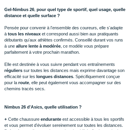
Raidlight
Gel-Nimbus 26
,
pour quel type de sportif, quel usage, quelle
Reebok
distance et quelle surface ?
Salomon
Pensée pour convenir à l'ensemble des coureurs, elle s'adapte
à
tous les niveaux
et correspond aussi bien aux pratiquants
Saucony
débutants qu'aux athlètes confirmés. Conseillé durant vos runs
à une
allure lente à modérée
, ce modèle vous prépare
Saxx
parfaitement à votre prochain marathon.
Scarpa
Elle est destinée à vous suivre pendant vos entraînements
réguliers
sur toutes les distances mais exprime davantage son
Scott
efficacité sur les
longues distances
. Spécifiquement conçue
pour la
route
, elle peut également vous accompagner sur des
Shokz
chemins tracés secs.
Sidas
Nimbus 26 d'Asics, quelle utilisation ?
Smoon
+
Cette chaussure
endurante
est accessible à tous les sportifs
Speedo
et vous permet d'évoluer sereinement sur toutes les distances.