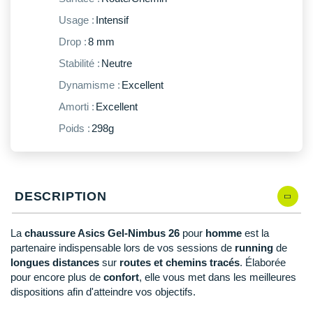
New Balance
PAR MARQUES
Usage :
Intensif
Nike
Drop :
8 mm
DÉSTOCKAGE
NNormal
Stabilité :
Neutre
Dynamisme :
Excellent
+ Voir tous les
accessoires
Odlo
Amorti :
Excellent
On-Running
Poids :
298g
Orca
OVERSTIMS
DESCRIPTION
Patagonia
Petzl
La
chaussure Asics Gel-Nimbus 26
pour
homme
est la
partenaire indispensable lors de vos
sessions de
running
de
Polar
longues distances
sur
routes et chemins tracés
. Élaborée
pour encore plus de
confort
, elle vous met dans les meilleures
Puma
dispositions afin d'atteindre vos objectifs.