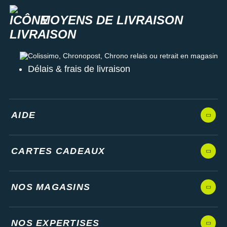
Poids constaté chez i-Run
: 298 g en taille 42
Coloris
: noir
MOYENS DE LIVRAISON
Parcourez toute la collection
Asics Gel Nimbus
pour homme et
trouvez ainsi la paire de chaussures de running adaptée pour
les courses longues distances !
Colissimo, Chronopost, Chrono relais ou retrait en magasin
Délais & frais de livraison
Les autres produits
Asics
AIDE
CARTES CADEAUX
NOS MAGASINS
NOS EXPERTISES