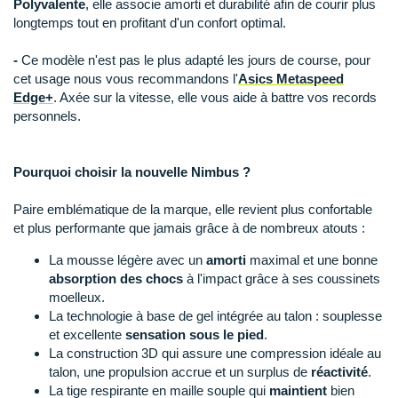
Polyvalente
, elle associe amorti et durabilité afin de courir plus
Suunto
longtemps tout en profitant d'un confort optimal.
Ta Energy
-
Ce modèle n'est pas le plus adapté les jours de course, pour
cet usage nous vous recommandons l'
Asics Metaspeed
The North Face
Edge+
. Axée sur la vitesse, elle vous aide à battre vos records
Thuasne
personnels.
Under Armour
Pourquoi choisir la nouvelle Nimbus ?
Withings
Paire emblématique de la marque, elle revient plus confortable
X-Bionic
et plus performante que jamais grâce à de nombreux atouts :
La mousse légère avec un
amorti
maximal et une bonne
X-Socks
absorption des chocs
à l'impact grâce à ses coussinets
moelleux.
+ Voir toutes les marques
La
technologie à base de gel
intégrée au talon : souplesse
et excellente
sensation sous le pied
.
La construction 3D qui assure une compression idéale au
talon, une propulsion accrue et un surplus de
réactivité
.
La tige respirante en maille souple qui
maintient
bien