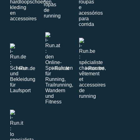
i-Run.de
i-Run.at
i-Run.be