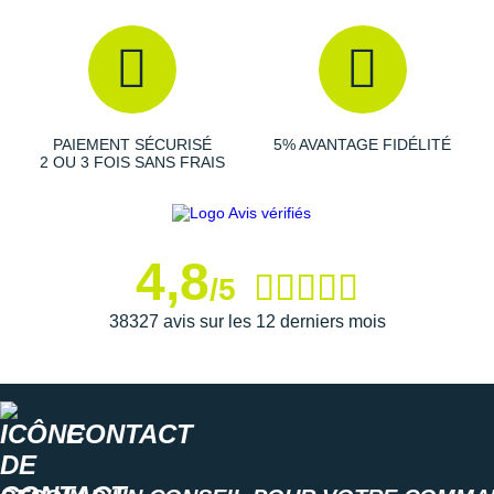
Tige de la Escalante 4
: Équipée d'un maillage respirant,
elle offre une
ventilation
adéquate pour éviter toute
surchauffe. Son système de laçage et sa languette fine
assurent un maintien sécurisé du pied.
PAIEMENT SÉCURISÉ
5% AVANTAGE FIDÉLITÉ
Semelle extérieure de la Escalante 4
: Le caoutchouc de
2 OU 3 FOIS SANS FRAIS
qualité garantit une
adhérence
maximale et une fiabilité
constante sur les routes. Pour optimiser vos
performances les rainures s'adaptent avec souplesse aux
foulées rapides.
4,8
/5
38327 avis sur les 12 derniers mois
Semelle intérieure amovible : idéale pour des raisons
d'hygiène
Footshape Classic Fit : standard
Poids constaté chez i-Run : 231 g en taille 42
CONTACT
Les autres produits
Altra