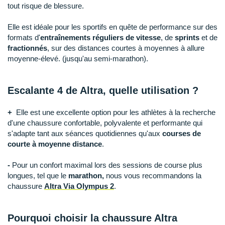
Raidlight
tout risque de blessure.
Reebok
Elle est idéale pour les sportifs en quête de performance sur des
formats d'
entraînements réguliers de vitesse
, de
sprints
et de
Salomon
fractionnés
, sur des distances courtes à moyennes à allure
moyenne-élevé. (jusqu'au semi-marathon).
Saucony
Saxx
Escalante 4 de Altra, quelle utilisation ?
Scarpa
+
Elle est une excellente option pour les athlètes à la recherche
d'une chaussure confortable, polyvalente et performante qui
Scott
s'adapte tant aux séances quotidiennes qu'aux
courses de
courte à moyenne distance
.
Shokz
-
Pour un confort maximal lors des sessions de course plus
Sidas
longues, tel que le
marathon,
nous vous recommandons la
chaussure
Altra Via Olympus 2
.
Smoon
Speedo
Pourquoi choisir la chaussure Altra