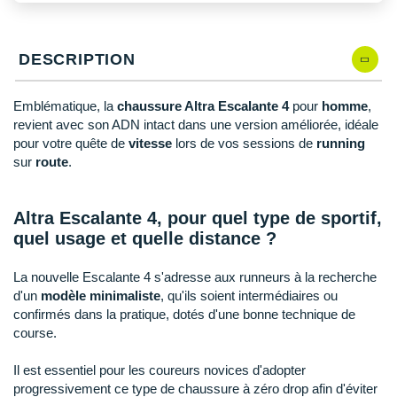
New Balance
PAR MARQUES
Nike
DÉSTOCKAGE
DESCRIPTION
NNormal
Emblématique, la
chaussure Altra Escalante 4
pour
homme
,
+ Voir tous les
accessoires
Odlo
revient avec son ADN intact dans une version améliorée, idéale
pour votre quête de
vitesse
lors de vos sessions de
running
On-Running
sur
route
.
Orca
Altra Escalante 4, pour quel type de sportif,
OVERSTIMS
quel usage et quelle distance ?
Patagonia
La nouvelle Escalante 4 s'adresse aux runneurs à la recherche
Petzl
d'un
modèle minimaliste
, qu'ils soient intermédiaires ou
confirmés dans la pratique, dotés d'une bonne technique de
Polar
course.
Puma
Il est essentiel pour les coureurs novices d'adopter
progressivement ce type de chaussure à zéro drop afin d'éviter