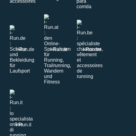
i-Run.de
i-Run.at
i-Run.be
i-Run.it