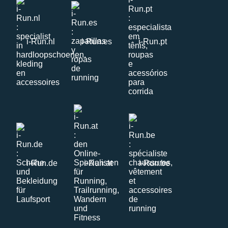
i-Run.nl
i-Run.es
i-Run.pt
i-Run.de
i-Run.at
i-Run.be