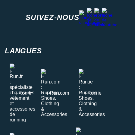
facebook
strava
youtube
instagram
SUIVEZ-NOUS
LANGUES
i-Run.fr
i-Run.com
i-Run.ie