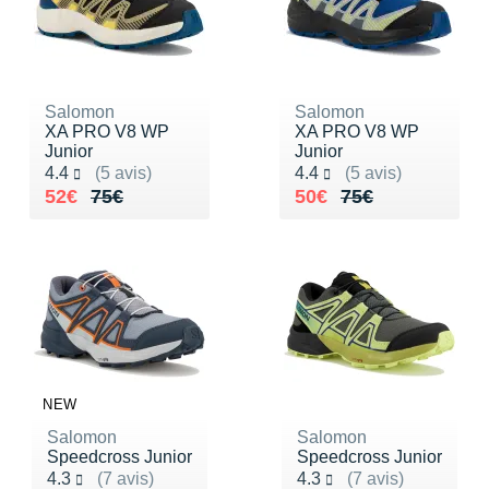
Raidlight
Reebok
Salomon
Salomon
Salomon
XA PRO V8 WP
XA PRO V8 WP
Saucony
Junior
Junior
Noté 4.4 sur 5
Noté 4.4 sur 5
4.4
(5 avis)
4.4
(5 avis)
Saxx
Au lieu de 75€
Vendu 52€
Au lieu de 75€
Vendu 50€
52€
75€
50€
75€
Scarpa
Scott
Shokz
Sidas
NEW
Smoon
Salomon
Salomon
Speedo
Speedcross Junior
Speedcross Junior
Noté 4.3 sur 5
Noté 4.3 sur 5
4.3
(7 avis)
4.3
(7 avis)