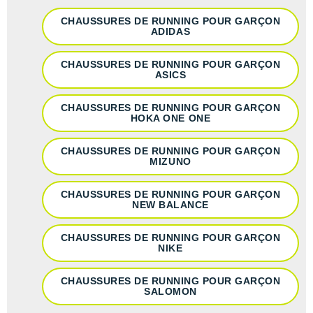
New Balance
PAR MARQUES
CHAUSSURES DE RUNNING POUR GARÇON
Nike
ADIDAS
DÉSTOCKAGE
NNormal
CHAUSSURES DE RUNNING POUR GARÇON
ASICS
+ Voir tous les
accessoires
Odlo
CHAUSSURES DE RUNNING POUR GARÇON
On-Running
HOKA ONE ONE
Orca
CHAUSSURES DE RUNNING POUR GARÇON
MIZUNO
OVERSTIMS
CHAUSSURES DE RUNNING POUR GARÇON
Patagonia
NEW BALANCE
Petzl
CHAUSSURES DE RUNNING POUR GARÇON
NIKE
Polar
CHAUSSURES DE RUNNING POUR GARÇON
Puma
SALOMON