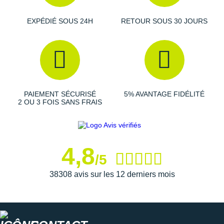
Suunto
EXPÉDIÉ SOUS 24H
RETOUR SOUS 30 JOURS
Ta Energy
The North Face
Thuasne
Under Armour
PAIEMENT SÉCURISÉ
5% AVANTAGE FIDÉLITÉ
2 OU 3 FOIS SANS FRAIS
Withings
X-Bionic
4,8
X-Socks
/5
+ Voir toutes les marques
38308 avis sur les 12 derniers mois