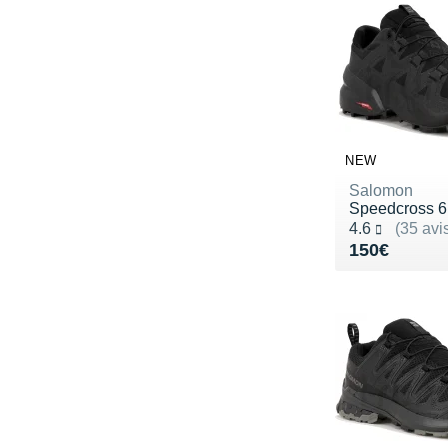
NEW
Salomon
Speedcross 6
Noté 4.6 sur 5
4.6
(35 avi
Vendu 150€
150€