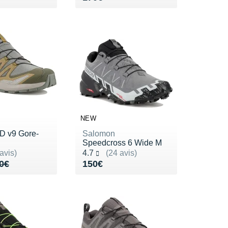
NEW
D v9 Gore-
Salomon
Speedcross 6 Wide M
ur 5
Noté 4.7 sur 5
avis)
4.7
(24 avis)
de 170€
28€
Vendu 150€
0€
150€