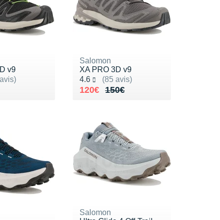
Salomon
D v9
XA PRO 3D v9
ur 5
Noté 4.6 sur 5
avis)
4.6
(85 avis)
50€
Au lieu de 150€
Vendu 120€
120€
150€
Salomon