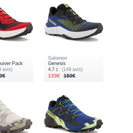
Salomon
uiver Pack
Genesis
ur 5
Noté 4.7 sur 5
 avis)
4.7
(148 avis)
de 150€
33€
Au lieu de 150€
Vendu 133€
0€
133€
150€