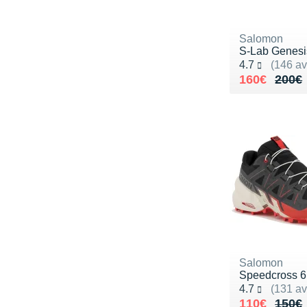
Salomon
S-Lab Genesi
Noté 4.7 sur 5
4.7
(146 av
Au lieu de 
Vendu 160€
160€
200€
Salomon
Speedcross 6
Noté 4.7 sur 5
4.7
(131 av
Au lieu de 
Vendu 110€
110€
150€