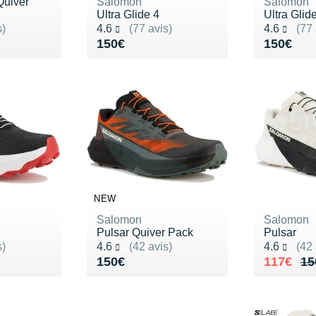
Quiver
Salomon
Salomon
Ultra Glide 4
Ultra Glid
Noté 4.6 sur 5
Noté 4.6 s
s)
4.6
(77 avis)
4.6
(77 
Vendu 150€
Vendu 1
150€
150€
NEW
Salomon
Salomon
Pulsar Quiver Pack
Pulsar
Noté 4.6 sur 5
Noté 4.6 s
s)
4.6
(42 avis)
4.6
(42 
150€
Vendu 150€
Au lieu 
Vendu 1
150€
117€
15