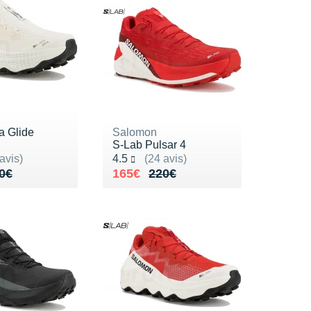
a Glide
Salomon
S-Lab Pulsar 4
ur 5
Noté 4.5 sur 5
avis)
4.5
(24 avis)
de 250€
75€
Au lieu de 220€
Vendu 165€
0€
165€
220€