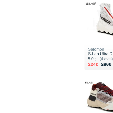
Salomon
S-Lab Ultra D
Noté 5.0 sur 5
5.0
(4 avis)
Au lieu de 
Vendu 224€
224€
280€