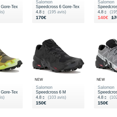
Salomon
Salomon
 Gore-Tex
Speedcross 6 Gore-Tex
Speedcros
Noté 4.8 sur 5
Noté 4.8 s
is)
4.8
(195 avis)
4.8
(195
Vendu 170€
Au lieu 
Vendu 1
170€
140€
17
NEW
NEW
Salomon
Salomon
 Gore-Tex
Speedcross 6 M
Speedcros
Noté 4.8 sur 5
Noté 4.8 s
is)
4.8
(103 avis)
4.8
(102
170€
Vendu 150€
Vendu 1
150€
150€