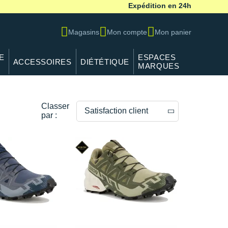
Expédition en 24h
Magasins
Mon compte
Mon panier
E
ESPACES
ACCESSOIRES
DIÉTÉTIQUE
MARQUES
Classer
Satisfaction client
par :
Prix décroissants
Prix croissants
Satisfaction client
--------------
Poids de la chaussure