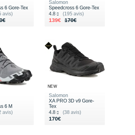
Salomon
s 6 Gore-Tex
Speedcross 6 Gore-Tex
ur 5
Noté 4.8 sur 5
 avis)
4.8
(195 avis)
de 170€
40€
Au lieu de 170€
Vendu 139€
0€
139€
170€
NEW
Salomon
XA PRO 3D v9 Gore-
s 6 M
Tex
ur 5
Noté 4.8 sur 5
 avis)
4.8
(38 avis)
50€
Vendu 170€
170€