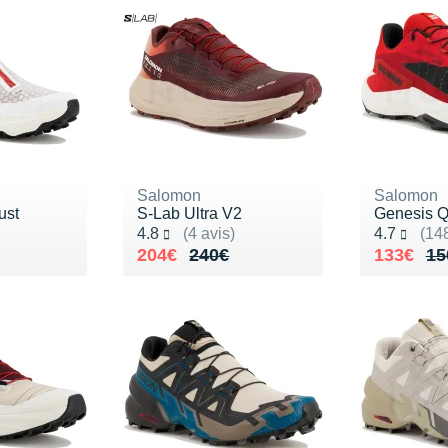
Salomon
Salomon
ust
S-Lab Ultra V2
Genesis Q
Noté 4.8 sur 5
Noté 4.7 s
4.8
(4 avis)
4.7
(148
280€
Au lieu de 240€
Vendu 204€
Au lieu 
Vendu 1
204€
240€
133€
15