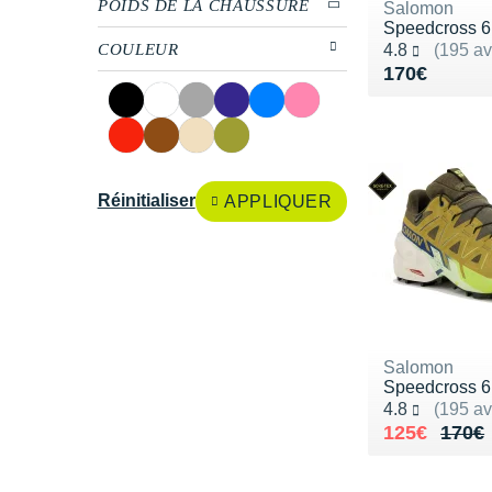
POIDS DE LA CHAUSSURE
Salomon
Speedcross 6
Noté 4.8 sur 5
COULEUR
4.8
(195 av
Vendu 170€
170€
Réinitialiser
APPLIQUER
Salomon
Speedcross 6
Noté 4.8 sur 5
4.8
(195 av
Au lieu de 
Vendu 125€
125€
170€