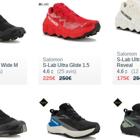
Salomon
Salomon
S-Lab Ultr
 Wide M
S-Lab Ultra Glide 1.5
Reveal
Noté 4.6 sur 5
Noté 4.6 s
s)
4.6
(25 avis)
4.6
(12 
Au lieu de 250€
Vendu 225€
Au lieu 
Vendu 1
225€
250€
175€
25