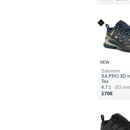
NEW
Salomon
XA PRO 3D v
Tex
Noté 4.7 sur 5
4.7
(83 avi
Vendu 170€
170€