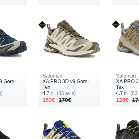
Salomon
Salomon
9 Gore-
XA PRO 3D v9 Gore-
XA PRO 3
Tex
Tex
Noté 4.7 sur 5
Noté 4.7 s
s)
4.7
(83 avis)
4.7
(83 
Au lieu de 170€
Vendu 153€
Au lieu 
Vendu 1
153€
170€
128€
17