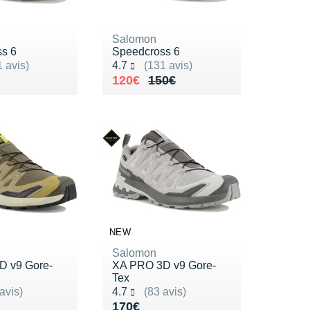
Salomon
s 6
Speedcross 6
ur 5
Noté 4.7 sur 5
 avis)
4.7
(131 avis)
50€
Au lieu de 150€
Vendu 120€
120€
150€
NEW
Salomon
D v9 Gore-
XA PRO 3D v9 Gore-
Tex
ur 5
Noté 4.7 sur 5
avis)
4.7
(83 avis)
70€
Vendu 170€
170€