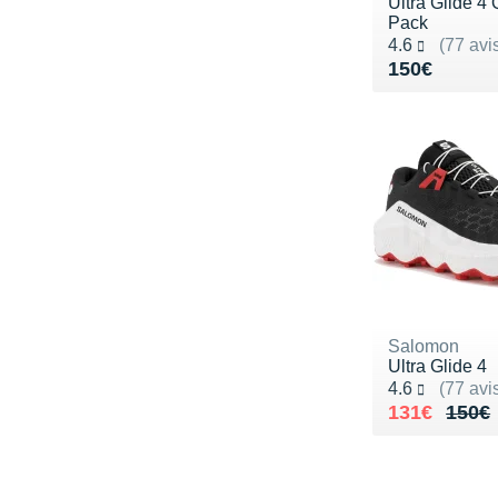
Ultra Glide 4 
Pack
Noté 4.6 sur 5
4.6
(77 avi
Vendu 150€
150€
Salomon
Ultra Glide 4
Noté 4.6 sur 5
4.6
(77 avi
Au lieu de 
Vendu 131€
131€
150€