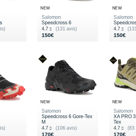
NEW
NEW
Salomon
Salomon
s
Speedcross 6
Speedcros
Noté 4.7 sur 5
Noté 4.7 s
is)
4.7
(131 avis)
4.7
(131
200€
Vendu 150€
Vendu 1
150€
150€
NEW
NEW
Salomon
Salomon
Speedcross 6 Gore-Tex
XA PRO 3
M
Tex
Noté 4.7 sur 5
Noté 4.7 s
is)
4.7
(106 avis)
4.7
(83 
150€
Vendu 170€
Vendu 1
170€
170€