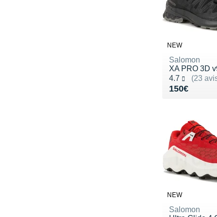
NEW
Salomon
XA PRO 3D v
Noté 4.7 sur 5
4.7
(23 avi
Vendu 150€
150€
NEW
Salomon