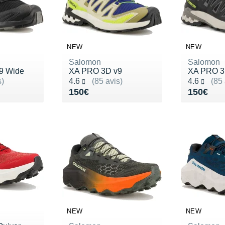
NEW
NEW
Salomon
Salomon
9 Wide
XA PRO 3D v9
XA PRO 3
Noté 4.6 sur 5
Noté 4.6 s
s)
4.6
(85 avis)
4.6
(85 
Vendu 150€
Vendu 1
150€
150€
NEW
NEW