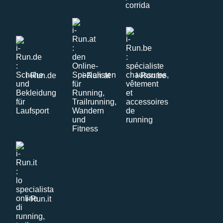
i-Run.de
i-Run.at
i-Run.be
i-Run.it