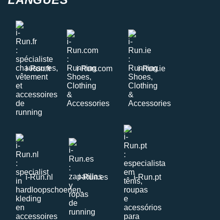
i-Run.fr
i-Run.com
i-Run.ie
i-Run.nl
i-Run.es
i-Run.pt