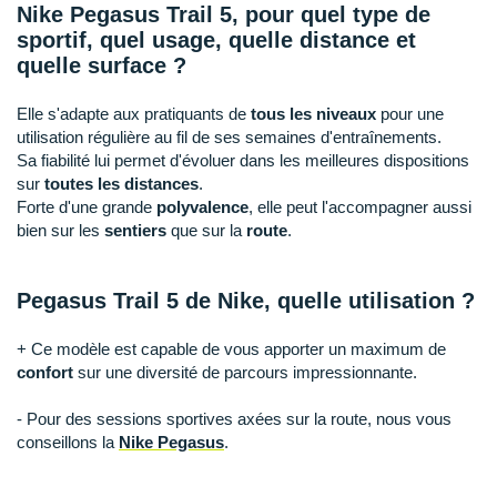
New Balance
PAR MARQUES
Nike Pegasus Trail 5, pour quel type de
sportif, quel usage, quelle distance et
Nike
quelle surface ?
DÉSTOCKAGE
NNormal
Elle s'adapte aux pratiquants de
tous les niveaux
pour une
+ Voir tous les
accessoires
utilisation régulière au fil de ses semaines d'entraînements.
Odlo
Sa fiabilité lui permet d'évoluer dans les meilleures dispositions
On-Running
sur
toutes les distances
.
Forte d'une grande
polyvalence
, elle peut l'accompagner aussi
Orca
bien sur les
sentiers
que sur la
route
.
OVERSTIMS
Pegasus Trail 5 de Nike, quelle utilisation ?
Patagonia
+ Ce modèle est capable de vous apporter un maximum de
Petzl
confort
sur une diversité de parcours impressionnante.
Polar
- Pour des sessions sportives axées sur la route, nous vous
conseillons la
Nike Pegasus
.
Puma