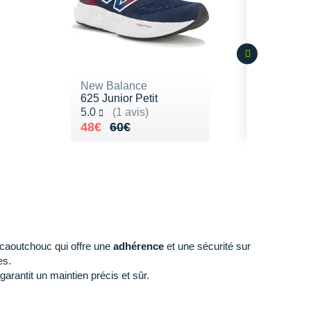
New Balance
625 Junior Petit
Noté 5.0 sur 5
5.0
(1 avis)
Au lieu de 60€
Vendu 48€
48€
60€
caoutchouc qui offre une
adhérence
et une sécurité sur
es.
garantit un maintien précis et sûr.