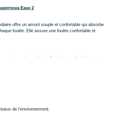
 Supernova Ease 2
diaire offre un amorti souple et confortable qui absorbe
aque foulée. Elle assure une foulée confortable et
ure qui enveloppe le pied)
: la tige textile légère et
n agréable tout en favorisant la circulation de l'air, afin
pendant l'effort.
outchouc, elle garantit une adhérence fiable et une
sols lisses, pour courir et s'entraîner en toute
tueux de l'environnement.
e