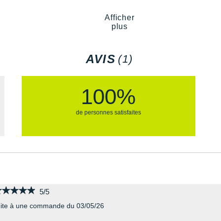
urable et flexible, pour un
Poids constaté chez i-Run :
Afficher
plus
Les autres produits
adidas
AVIS
(1)
100%
de personnes satisfaites
★★★★★
★★★★★
5/5
ite à une commande du 03/05/26