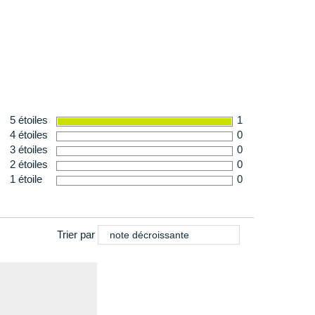
 212g en taille 36
5 étoiles
1
4 étoiles
0
3 étoiles
0
2 étoiles
0
1 étoile
0
Trier par
note décroissante