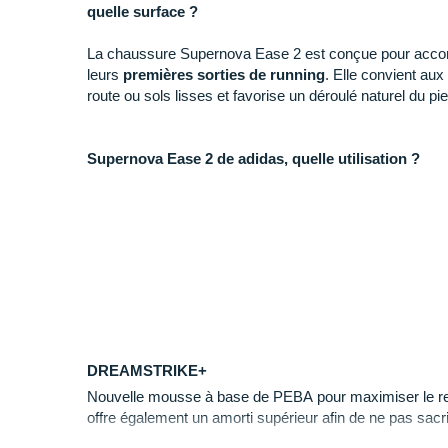
quelle surface ?
La chaussure Supernova Ease 2 est conçue pour acco
leurs
premières sorties de running
. Elle convient aux
route ou sols lisses et favorise un déroulé naturel du pie
Supernova Ease 2 de adidas, quelle utilisation ?
+ Elle est idéale pour les jeunes coureurs qui souhaite
sorties running avec confort et un maintien sûr.
- Elle n'est pas conçue pour la randonnée, pour cet u
chaussure adidas Terrex AX4S SL.
Pourquoi choisir la Supernova Ease 2 ?
Cette supernova dispose de ces multiples atouts :
DREAMSTRIKE+
Nouvelle mousse à base de PEBA pour maximiser le rebo
Une semelle intermédiaire qui absorbe les chocs 
offre également un amorti supérieur afin de ne pas sacri
chaque foulée
.
Une tige textile et une doublure respirante qui mai