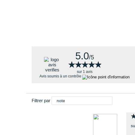
Une structure de chaussure qui assure une base d
déroulé naturel du pied.
5.0
/5
★★★★★
★★★★★
sur 1 avis
Avis soumis à un contrôle
Filtrer par
note
su