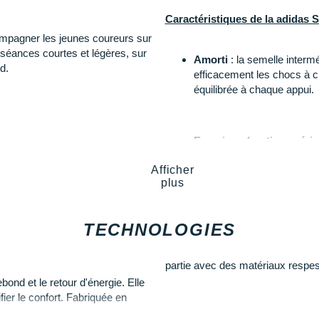
Caractéristiques de la adidas
mpagner les jeunes coureurs sur
 séances courtes et légères, sur
Amorti
: la semelle intermé
d.
efficacement les chocs à ch
équilibrée à chaque appui.
Empeigne (partie supérie
nt progresser sur leurs premières
respirante assure un maintie
Afficher
de garder les pieds au frais 
plus
sage, nous vous recommandons la
Semelle extérieure
: en ca
TECHNOLOGIES
bonne stabilité sur route et 
confiance.
partie avec des matériaux respes
nd et le retour d'énergie. Elle
et
restitue de l'énergie à
fier le confort. Fabriquée en
ntiennent les pieds au frais.
Semelle intérieure amovibl