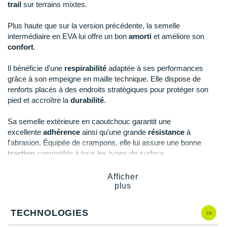
New Balance
PAR MARQUES
trail
sur terrains mixtes.
Nike
Plus haute que sur la version précédente, la semelle
DÉSTOCKAGE
intermédiaire en EVA lui offre un bon
amorti
et améliore son
NNormal
confort
.
+ Voir tous les
accessoires
Odlo
Il bénéficie d'une
respirabilité
adaptée à ses performances
grâce à son empeigne en maille technique. Elle dispose de
On-Running
renforts placés à des endroits stratégiques pour protéger son
pied et accroître la
durabilité
.
Orca
Sa semelle extérieure en caoutchouc garantit une
OVERSTIMS
excellente
adhérence
ainsi qu'une grande
résistance
à
l'abrasion. Équipée de crampons, elle lui assure une bonne
Patagonia
traction
compatible à tous les types de surface.
Petzl
Afficher
Points clés de la
chaussure Asics Pre-Venture 9
plus
Polar
Semelle intermédiaire en EVA
: amorti et confort
Puma
TECHNOLOGIES
Empeigne en maille technique
: respirabilité et
ajustement