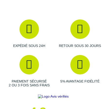
Suunto
Ta Energy
The North Face
Thuasne
Under Armour
EXPÉDIÉ SOUS 24H
RETOUR SOUS 30 JOURS
Withings
X-Bionic
X-Socks
PAIEMENT SÉCURISÉ
5% AVANTAGE FIDÉLITÉ
+ Voir toutes les marques
2 OU 3 FOIS SANS FRAIS