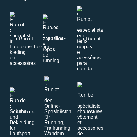
i-Run.nl
i-Run.es
i-Run.pt
i-Run.de
i-Run.at
i-Run.be