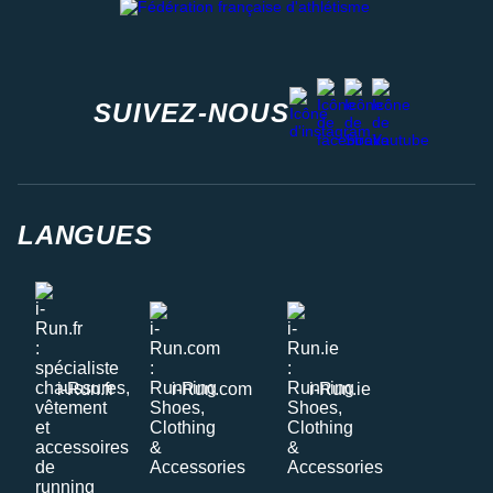
facebook
strava
youtube
instagram
SUIVEZ-NOUS
LANGUES
i-Run.fr
i-Run.com
i-Run.ie