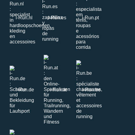
i-Run.nl
i-Run.es
i-Run.pt
i-Run.de
i-Run.at
i-Run.be