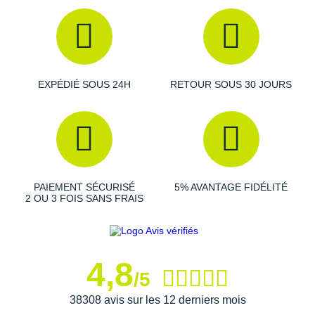
Semelle intérieure amovible
Détails réfléchissants : visibilité
Poids constaté chez i-Run : 200 g en taille 36
EXPÉDIÉ SOUS 24H
RETOUR SOUS 30 JOURS
Les autres produits
Nike
PAIEMENT SÉCURISÉ
5% AVANTAGE FIDÉLITÉ
2 OU 3 FOIS SANS FRAIS
4,8
/5
38308 avis sur les 12 derniers mois