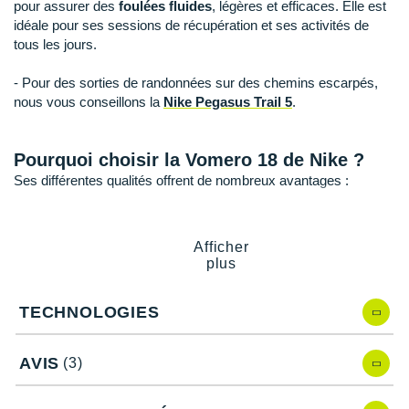
Raidlight
pour assurer des
foulées fluides
, légères et efficaces. Elle est
idéale pour ses sessions de récupération et ses activités de
Reebok
tous les jours.
Salomon
- Pour des sorties de randonnées sur des chemins escarpés,
nous vous conseillons la
Nike Pegasus Trail 5
.
Saucony
Saxx
Pourquoi choisir la Vomero 18 de Nike ?
Ses différentes qualités offrent de nombreux avantages :
Scarpa
Une
parfaite absorption des chocs
pour enchaîner les
Scott
kilomètres confortablement.
Afficher
Des atterrissages moelleux sans sacrifier la réactivité.
plus
Shokz
Une
respirabilité
à la hauteur de ses efforts.
Une étonnante souplesse.
Sidas
Des transitions fluides et naturelles.
TECHNOLOGIES
Smoon
AVIS
(3)
Speedo
Caractéristiques de la chaussure Nike
Vomero 18