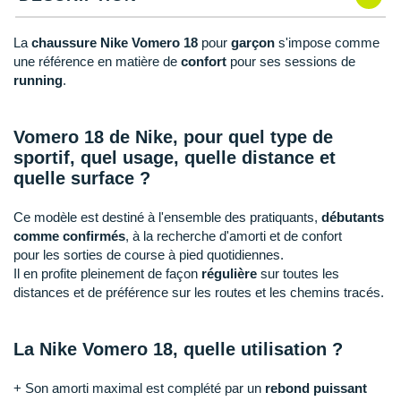
New Balance
PAR MARQUES
Nike
La
chaussure Nike Vomero 18
pour
garçon
s'impose comme
DÉSTOCKAGE
une référence en matière de
confort
pour ses sessions de
NNormal
running
.
+ Voir tous les
accessoires
Odlo
Vomero 18 de Nike, pour quel type de
On-Running
sportif, quel usage, quelle distance et
quelle surface ?
Orca
Ce modèle est destiné à l'ensemble des pratiquants,
débutants
OVERSTIMS
comme confirmés
, à la recherche d'amorti et de confort
pour les sorties de course à pied quotidiennes.
Patagonia
Il en profite pleinement de façon
régulière
sur toutes les
distances et de préférence sur les routes et les chemins tracés.
Petzl
Polar
La Nike Vomero 18, quelle utilisation ?
Puma
+ Son amorti maximal est complété par un
rebond puissant