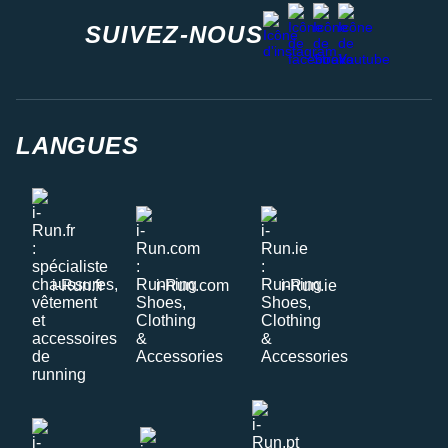
facebook
strava
youtube
instagram
SUIVEZ-NOUS
LANGUES
i-Run.fr
i-Run.com
i-Run.ie