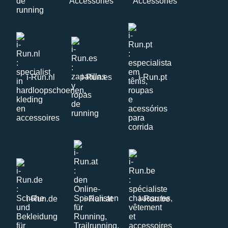
i-Run.nl
i-Run.es
i-Run.pt
i-Run.de
i-Run.at
i-Run.be