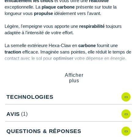
efficacement les chocs
et vous offre une
réactivité
Raidlight
exceptionnelle. La
plaque carbone
présente sur toute la
longueur vous
propulse
idéalement vers l'avant.
Reebok
Légère, l'empeigne vous apporte une
respirabilité
toujours
Salomon
adaptée à l'intensité de votre effort.
Saucony
La semelle extérieure Hexa-Claw en
carbone
fournit une
Saxx
traction
efficace. Imaginée sans pointes, elle réduit le temps de
contact avec le sol pour
optimiser
votre dépense en énergie.
Scarpa
Afficher
Scott
Points clés de la
chaussure
athlétisme
Asics Metaspeed LD
plus
Idéale pour le demi-fond de 800 mètres au 10.000
Shokz
mètres
TECHNOLOGIES
Amorti FlyteFoam Blast Turbo
: amorti et retour
Sidas
d'énergie
AVIS
(1)
Smoon
Plaque carbone
: propulsion
Empeigne respirante
Speedo
Semelle extérieure Hexa-Claw en carbone et sans
QUESTIONS & RÉPONSES
pointes
: traction et optimisation de la dépense d'énergie