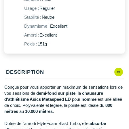
New Balance
PAR MARQUES
Usage :
Régulier
Nike
Stabilité :
Neutre
DÉSTOCKAGE
NNormal
Dynamisme :
Excellent
Amorti :
Excellent
+ Voir tous les
accessoires
Odlo
Poids :
151g
On-Running
Orca
OVERSTIMS
DESCRIPTION
Patagonia
Conçue pour vous apporter un maximum de sensations lors de
vos sessions de
demi-fond sur piste
, la
chaussure
Petzl
d'athlétisme Asics Metaspeed LD
pour
homme
est une alliée
de choix. Polyvalente et légère, la pointe est idéale du
800
Polar
mètres
au
10.000 mètres
.
Puma
Dotée de l'amorti FlyteFoam Blast Turbo, elle
absorbe