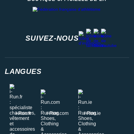
Fédération française d'athlétisme
facebook
strava
youtube
instagram
SUIVEZ-NOUS
LANGUES
i-Run.fr
i-Run.com
i-Run.ie