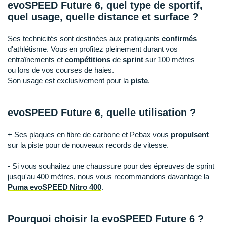
New Balance
evoSPEED Future 6, quel type de sportif,
PAR MARQUES
quel usage, quelle distance et surface ?
Nike
DÉSTOCKAGE
Ses technicités sont destinées aux pratiquants
confirmés
NNormal
d'athlétisme. Vous en profitez pleinement durant vos
entraînements et
compétitions
de
sprint
sur 100 mètres
+ Voir tous les
accessoires
Odlo
ou lors de vos courses de haies.
Son usage est exclusivement pour la
piste
.
On-Running
Orca
evoSPEED Future 6, quelle utilisation ?
OVERSTIMS
+ Ses plaques en fibre de carbone et Pebax vous
propulsent
Patagonia
sur la piste pour de nouveaux records de vitesse.
Petzl
- Si vous souhaitez une chaussure pour des épreuves de sprint
jusqu'au 400 mètres, nous vous recommandons davantage la
Polar
Puma evoSPEED Nitro 400
.
Puma
Pourquoi choisir la evoSPEED Future 6 ?