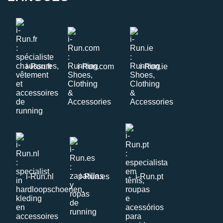
i-Run.fr
i-Run.com
i-Run.ie
i-Run.nl
i-Run.es
i-Run.pt