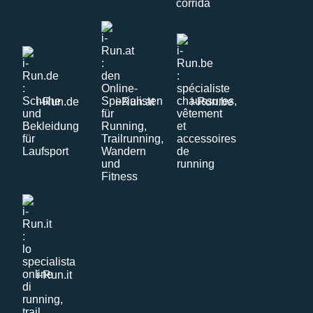
i-Run.de
i-Run.at
i-Run.be
i-Run.it