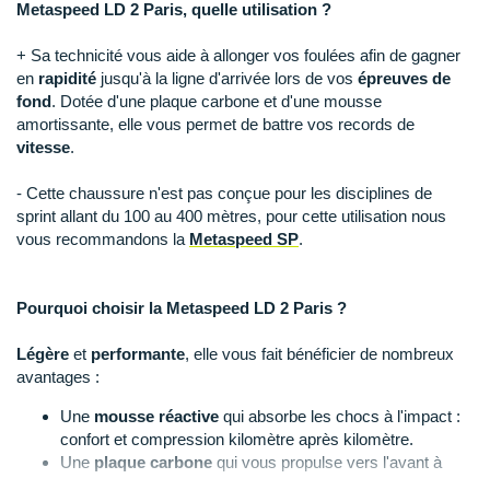
Raidlight
Metaspeed LD 2 Paris, quelle utilisation ?
Reebok
+ Sa technicité vous aide à allonger vos foulées afin de gagner
en
rapidité
jusqu'à la ligne d'arrivée lors de vos
épreuves de
Salomon
fond
. Dotée d'une plaque carbone et d'une mousse
amortissante, elle vous permet de battre vos records de
Saucony
vitesse
.
Saxx
- Cette chaussure n'est pas conçue pour les disciplines de
sprint allant du 100 au 400 mètres, pour cette utilisation nous
Scarpa
vous recommandons la
Metaspeed SP
.
Scott
Pourquoi choisir la Metaspeed LD 2 Paris ?
Shokz
Légère
et
performante
, elle vous fait bénéficier de nombreux
Sidas
avantages :
Smoon
Une
mousse réactive
qui absorbe les chocs à l'impact :
confort et compression kilomètre après kilomètre.
Speedo
Une
plaque carbone
qui vous propulse vers l'avant à
chaque foulée.