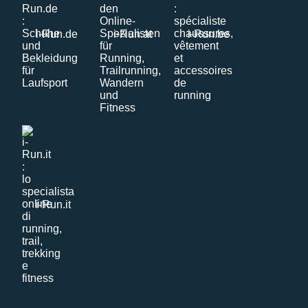
i-Run.de
i-Run.at
i-Run.be
i-Run.it