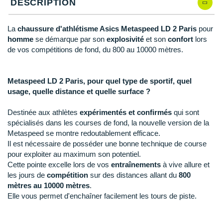
New Balance
DESCRIPTION
PAR MARQUES
Nike
La
chaussure d'athlétisme Asics Metaspeed LD 2 Paris
pour
DÉSTOCKAGE
homme
se démarque par son
explosivité
et son
confort
lors
NNormal
de vos compétitions de fond, du 800 au 10000 mètres.
+ Voir tous les
accessoires
Odlo
Metaspeed LD 2 Paris, pour quel type de sportif, quel
On-Running
usage, quelle distance et quelle surface ?
Orca
Destinée aux athlètes
expérimentés et confirmés
qui sont
spécialisés dans les courses de fond, la nouvelle version de la
OVERSTIMS
Metaspeed se montre redoutablement efficace.
Patagonia
Il est nécessaire de posséder une bonne technique de course
pour exploiter au maximum son potentiel.
Petzl
Cette pointe excelle lors de vos
entraînements
à vive allure et
les jours de
compétition
sur des distances allant du
800
Polar
mètres au 10000 mètres
.
Elle vous permet d'enchaîner facilement les tours de piste.
Puma