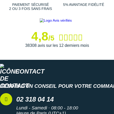
assurent une accroche optimale sans trop de résistance
PAIEMENT SÉCURISÉ
5% AVANTAGE FIDÉLITÉ
2 OU 3 FOIS SANS FRAIS
avec le sol.
4,8
12 pointes et 1 clés incluses
/5
Semelle intérieure inamovible
Poids constaté chez i-Run : 147 g en taille 42
38308 avis sur les 12 derniers mois
Les autres produits
Asics
CONTACT
BESOIN D'UN CONSEIL POUR VOTRE COMMA
02 318 04 14
Lundi - Samedi · 08:00 - 18:00
Heure de Paris (UTC+1)