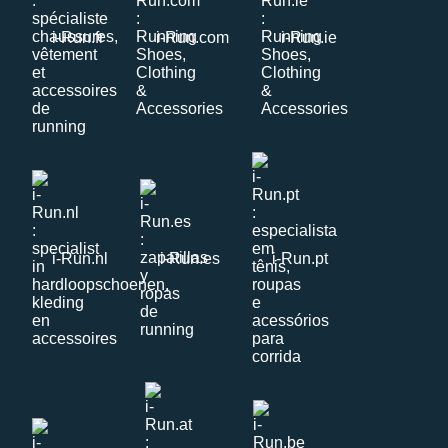
i-Run.fr
i-Run.com
i-Run.ie
i-Run.nl
i-Run.es
i-Run.pt