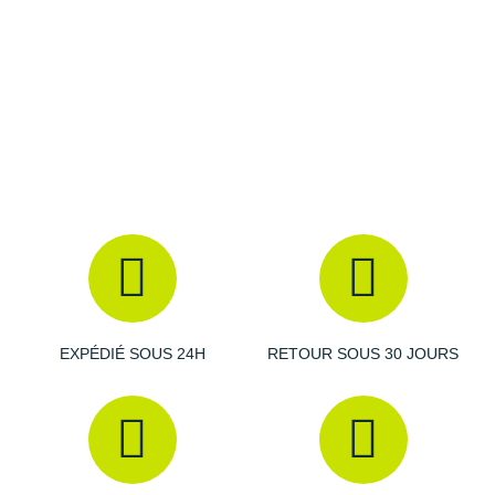
Caractéristiques de la pointe Metaspeed LD 2 Paris
Amorti
: La mousse épaisse garantit un
rebond
dynamique et une bonne
absorption des chocs
au fil des
kilomètres. La plaque carbone vient accentuer la force de
propulsion vers l'avant
afin de prolonger la longueur de
vos foulées.
Empeigne (partie supérieure qui enveloppe votre
pied)
: Respirante et légère, elle offre une source de
fraîcheur
agréable en laissant l'air circuler librement.
Votre pied est parfaitement maintenu et
s'ajuste
en toute
EXPÉDIÉ SOUS 24H
RETOUR SOUS 30 JOURS
sécurité.
Semelle extérieure
: Équipée de 6 pointes amovibles, elle
promet une excellente
adhérence
et optimise le contact
avec la piste. Ses inserts en peau de requin au talon