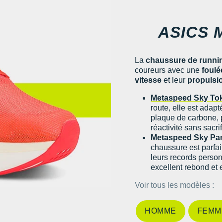
ASICS 
La
chaussure de runni
coureurs avec une
foulé
vitesse
et leur
propulsi
Metaspeed Sky To
route, elle est ada
plaque de carbone, p
réactivité sans sacrif
Metaspeed Sky Par
chaussure est parfai
leurs records person
excellent rebond et 
Voir tous les modèles :
HOMME
FEMM