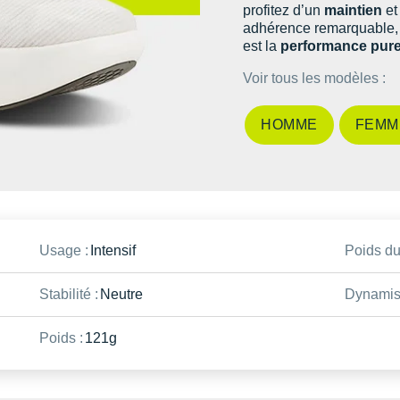
profitez d’un
maintien
et
adhérence remarquable, 
est la
performance pur
Voir tous les modèles :
HOMME
FEMM
Usage :
Intensif
Poids du
Stabilité :
Neutre
Dynamis
Poids :
121g