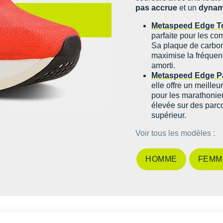
pas accrue
et un
dynam
Metaspeed Edge T
parfaite pour les co
Sa plaque de carbon
maximise la fréquenc
amorti.
Metaspeed Edge P
elle offre un meilleu
pour les marathonien
élevée sur des parc
supérieur.
Voir tous les modèles :
HOMME
FEMM