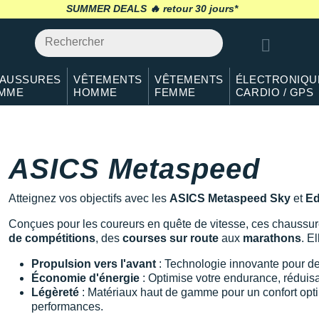
SUMMER DEALS 🔥
retour 30 jours
*
AUSSURES
VÊTEMENTS
VÊTEMENTS
ÉLECTRONIQU
MME
HOMME
FEMME
CARDIO / GPS
ASICS Metaspeed
Atteignez vos objectifs avec les
ASICS Metaspeed Sky
et
E
Conçues pour les coureurs en quête de vitesse, ces chaussur
de compétitions
, des
courses sur route
aux
marathons
. El
Propulsion vers l'avant
: Technologie innovante pour d
Économie d'énergie
: Optimise votre endurance, réduisa
Légèreté
: Matériaux haut de gamme pour un confort opti
performances.