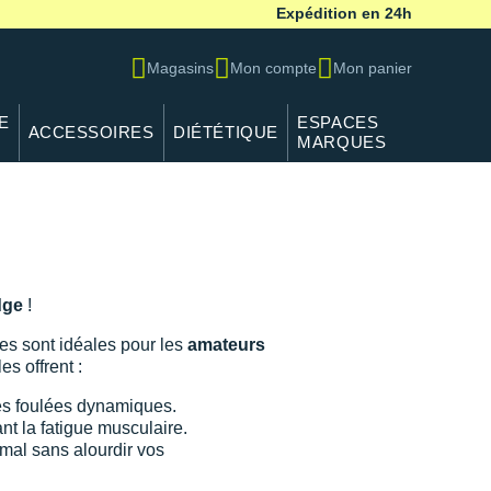
Expédition en 24h
Magasins
Mon compte
Mon panier
E
ESPACES
ACCESSOIRES
DIÉTÉTIQUE
MARQUES
dge
!
es sont idéales pour les
amateurs
les offrent :
es foulées dynamiques.
nt la fatigue musculaire.
mal sans alourdir vos