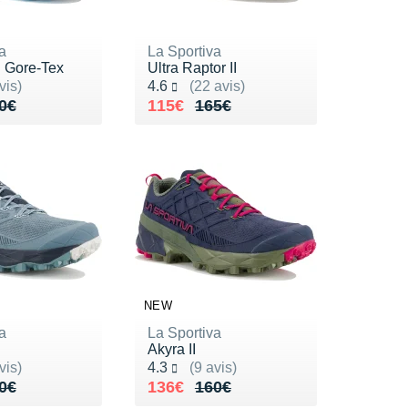
a
La Sportiva
I Gore-Tex
Ultra Raptor II
ur 5
Noté 4.6 sur 5
vis)
4.6
(22 avis)
de 190€
62€
Au lieu de 165€
Vendu 115€
0€
115€
165€
NEW
a
La Sportiva
Akyra II
ur 5
Noté 4.3 sur 5
vis)
4.3
(9 avis)
de 160€
36€
Au lieu de 160€
Vendu 136€
0€
136€
160€