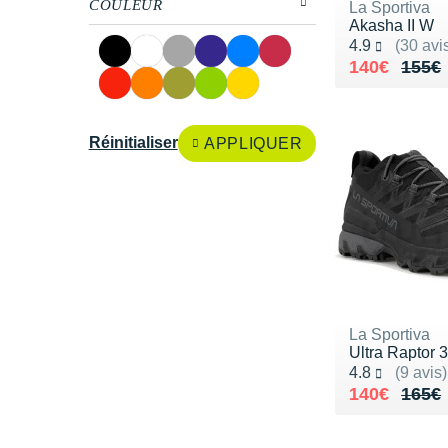
COULEUR
La Sportiva
Akasha II W
Noté 4.9 sur 5
4.9
(30 avi
Au lieu de 
Vendu 140€
140€
155€
Réinitialiser
APPLIQUER
La Sportiva
Ultra Raptor 
Noté 4.8 sur 5
4.8
(9 avis)
Au lieu de 
Vendu 140€
140€
165€