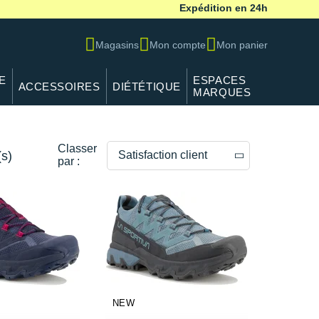
Expédition en 24h
Magasins
Mon compte
Mon panier
E
ESPACES
ACCESSOIRES
DIÉTÉTIQUE
MARQUES
Classer
(s)
Satisfaction client
par :
Prix décroissants
Prix croissants
Satisfaction client
--------------
NEW
Poids de la chaussure