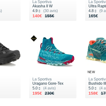
La Sportiva
La Sportiv
Akasha II W
Ultra Rapt
Noté 4.9 sur 5
Noté 4.8 s
s)
4.9
(30 avis)
4.8
(9 a
155€
Au lieu de 155€
Vendu 140€
Vendu 1
140€
155€
165€
NEW
La Sportiva
La Sportiv
3
Uragano Gore-Tex
Bushido II
Noté 5.0 sur 5
Noté 5.0 s
5.0
(4 avis)
5.0
(4 a
165€
Au lieu de 230€
Vendu 195€
Au lieu 
Vendu 1
195€
230€
158€
17