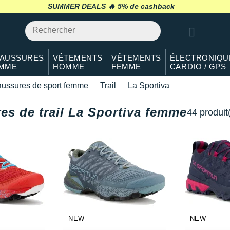
SUMMER DEALS 🔥
retour 30 jours
*
AUSSURES
VÊTEMENTS
VÊTEMENTS
ÉLECTRONIQU
MME
HOMME
FEMME
CARDIO / GPS
ussures de sport femme
Trail
La Sportiva
es de trail La Sportiva femme
44 produit
NEW
NEW