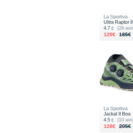
La Sportiva
Ultra Raptor I
Noté 4.7 sur 5
4.7
(26 avi
Au lieu de 
Vendu 129€
129€
185€
La Sportiva
Jackal II Boa
Noté 4.5 sur 5
4.5
(10 avi
Au lieu de 
Vendu 128€
128€
205€