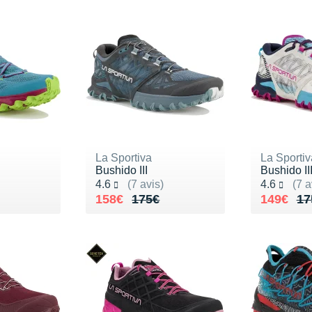
La Sportiva
La Sportiv
Bushido III
Bushido II
Noté 4.6 sur 5
Noté 4.6 s
4.6
(7 avis)
4.6
(7 a
150€
Au lieu de 175€
Vendu 158€
Au lieu 
Vendu 1
158€
175€
149€
17