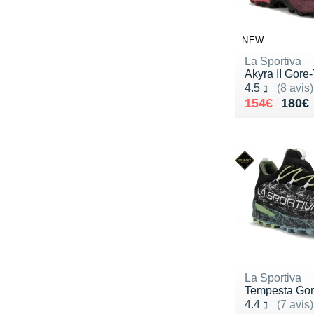
NEW
La Sportiva
Akyra II Gore
Noté 4.5 sur 5
4.5
(8 avis)
Au lieu de 
Vendu 154€
154€
180€
La Sportiva
Tempesta Gor
Noté 4.4 sur 5
4.4
(7 avis)