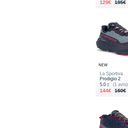
Au lieu de 
Vendu 129€
129€
195€
NEW
La Sportiva
Prodigio 2
Noté 5.0 sur 5
5.0
(1 avis)
Au lieu de 
Vendu 144€
144€
160€