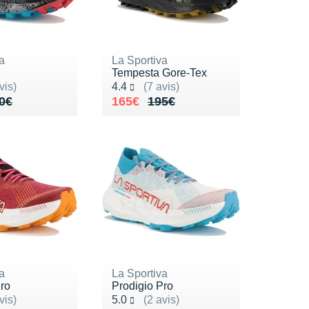
a
La Sportiva
Tempesta Gore-Tex
ur 5
Noté 4.4 sur 5
vis)
4.4
(7 avis)
de 170€
44€
Au lieu de 195€
Vendu 165€
0€
165€
195€
a
La Sportiva
ro
Prodigio Pro
ur 5
Noté 5.0 sur 5
vis)
5.0
(2 avis)