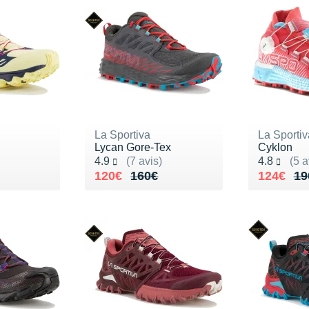
La Sportiva
La Sportiv
Lycan Gore-Tex
Cyklon
Noté 4.9 sur 5
Noté 4.8 s
4.9
(7 avis)
4.8
(5 a
150€
Au lieu de 160€
Vendu 120€
Au lieu 
Vendu 1
120€
160€
124€
19