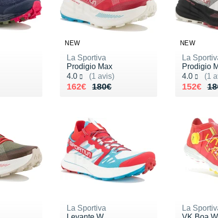
NEW
NEW
La Sportiva
La Sportiv
Prodigio Max
Prodigio 
Noté 4.0 sur 5
Noté 4.0 s
4.0
(1 avis)
4.0
(1 a
150€
Au lieu de 180€
Vendu 162€
Au lieu 
Vendu 1
162€
180€
152€
18
La Sportiva
La Sportiv
Levante W
VK Boa W