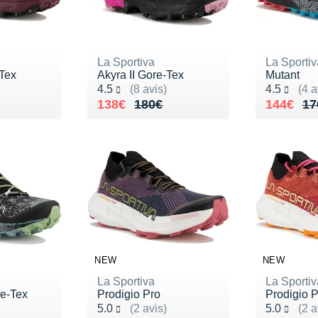
La Sportiva
La Sportiv
-Tex
Akyra II Gore-Tex
Mutant
Noté 4.5 sur 5
Noté 4.5 s
4.5
(8 avis)
4.5
(4 a
180€
Au lieu de 180€
Vendu 138€
Au lieu 
Vendu 1
138€
180€
144€
17
NEW
NEW
La Sportiva
La Sportiv
e-Tex
Prodigio Pro
Prodigio P
Noté 5.0 sur 5
Noté 5.0 s
5.0
(2 avis)
5.0
(2 a