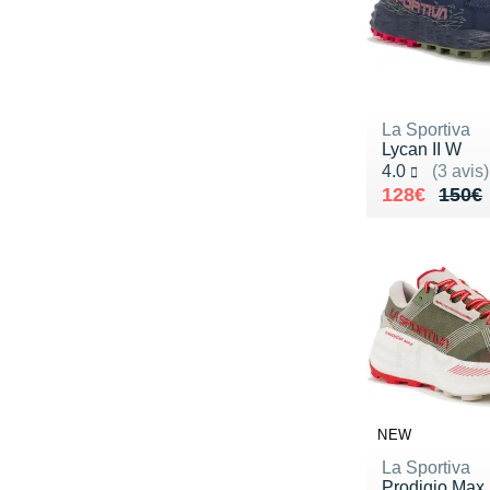
La Sportiva
Lycan II W
Noté 4.0 sur 5
4.0
(3 avis)
Au lieu de 
Vendu 128€
128€
150€
NEW
La Sportiva
Prodigio Max