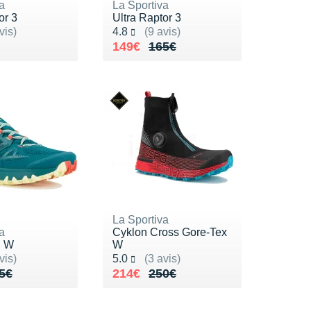
a
La Sportiva
or 3
Ultra Raptor 3
ur 5
Noté 4.8 sur 5
vis)
4.8
(9 avis)
65€
Au lieu de 165€
Vendu 149€
149€
165€
La Sportiva
a
Cyklon Cross Gore-Tex
I W
W
ur 5
Noté 5.0 sur 5
vis)
5.0
(3 avis)
de 175€
58€
Au lieu de 250€
Vendu 214€
5€
214€
250€