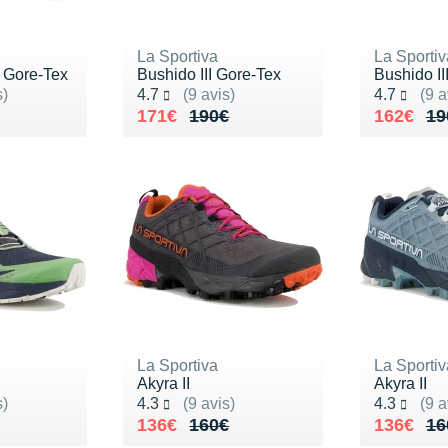
La Sportiva
La Sportiv
I Gore-Tex
Bushido III Gore-Tex
Bushido II
Noté 4.7 sur 5
Noté 4.7 s
s)
4.7
(9 avis)
4.7
(9 a
185€
Au lieu de 190€
Vendu 171€
Au lieu 
Vendu 1
171€
190€
162€
19
La Sportiva
La Sportiv
Akyra II
Akyra II
Noté 4.3 sur 5
Noté 4.3 s
s)
4.3
(9 avis)
4.3
(9 a
205€
Au lieu de 160€
Vendu 136€
Au lieu 
Vendu 1
136€
160€
136€
16