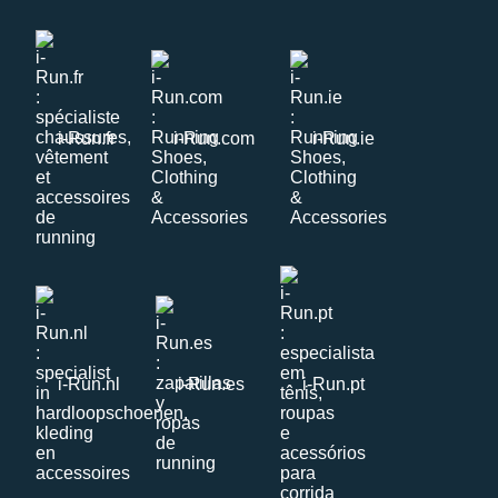
i-Run.fr
i-Run.com
i-Run.ie
i-Run.nl
i-Run.es
i-Run.pt