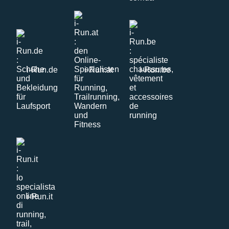
i-Run.de
i-Run.at
i-Run.be
i-Run.it