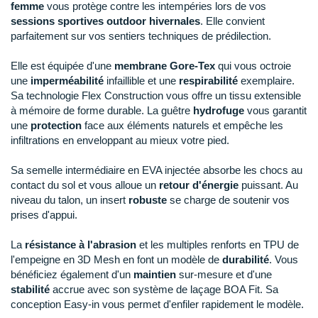
New Balance
PAR MARQUES
femme
vous protège contre les intempéries lors de vos
sessions sportives outdoor hivernales
. Elle convient
Nike
parfaitement sur vos sentiers techniques de prédilection.
DÉSTOCKAGE
NNormal
Elle est équipée d'une
membrane Gore-Tex
qui vous octroie
une
imperméabilité
infaillible et une
respirabilité
exemplaire.
+ Voir tous les
accessoires
Odlo
Sa technologie Flex Construction vous offre un tissu extensible
à mémoire de forme durable. La guêtre
hydrofuge
vous garantit
On-Running
une
protection
face aux éléments naturels et empêche les
infiltrations en enveloppant au mieux votre pied.
Orca
Sa semelle intermédiaire en EVA injectée absorbe les chocs au
OVERSTIMS
contact du sol et vous alloue un
retour d'énergie
puissant. Au
niveau du talon, un insert
robuste
se charge de soutenir vos
Patagonia
prises d'appui.
Petzl
La
résistance à l'abrasion
et les multiples renforts en TPU de
l'empeigne en 3D Mesh en font un modèle de
durabilité
. Vous
Polar
bénéficiez également d'un
maintien
sur-mesure et d'une
stabilité
accrue avec son système de laçage BOA Fit. Sa
Puma
conception Easy-in vous permet d'enfiler rapidement le modèle.