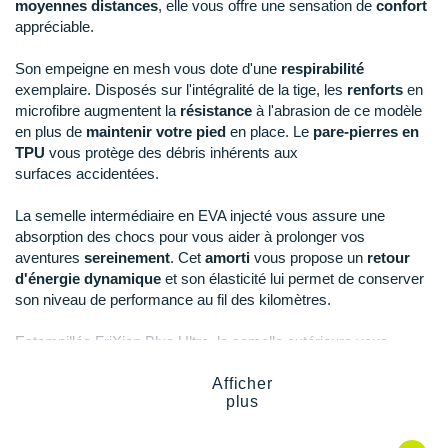
New Balance
moyennes distances
, elle vous offre une sensation de
confort
PAR MARQUES
appréciable.
Nike
DÉSTOCKAGE
Son empeigne en mesh vous dote d'une
respirabilité
NNormal
exemplaire. Disposés sur l'intégralité de la tige, les
renforts
en
microfibre augmentent la
résistance
à l'abrasion de ce modèle
+ Voir tous les
accessoires
Odlo
en plus de
maintenir votre pied
en place. Le
pare-pierres en
TPU
vous protège des débris inhérents aux
On-Running
surfaces accidentées.
Orca
La semelle intermédiaire en EVA injecté vous assure une
absorption des chocs pour vous aider à prolonger vos
OVERSTIMS
aventures
sereinement
. Cet
amorti
vous propose un
retour
d'énergie dynamique
et son élasticité lui permet de conserver
Patagonia
son niveau de performance au fil des kilomètres.
Petzl
Estampillée FriXion Blue Ultra, la semelle extérieure vous
garantit une
adhérence
fiable et sa
durabilité
vous préserve
Polar
des déconvenues. L'Impact Brake System vous promet une
Afficher
plus
accroche
redoutable en descente et une
traction
nécessaire en
Puma
montée. Polyvalente, elle est profilée pour accueillir des clous
amovibles AT Grip Spike
,
non fournis.