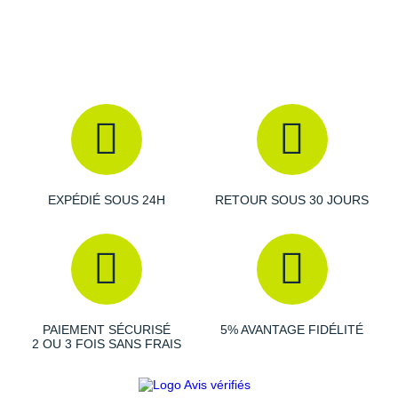
Suunto
Ta Energy
The North Face
Thuasne
Under Armour
Withings
EXPÉDIÉ SOUS 24H
RETOUR SOUS 30 JOURS
X-Bionic
X-Socks
+ Voir toutes les marques
PAIEMENT SÉCURISÉ
5% AVANTAGE FIDÉLITÉ
2 OU 3 FOIS SANS FRAIS