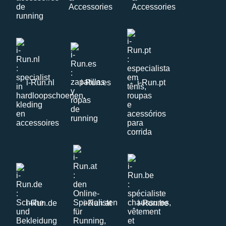
i-Run.nl
i-Run.es
i-Run.pt
i-Run.de
i-Run.at
i-Run.be