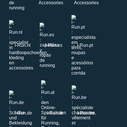
i-Run.nl
i-Run.es
i-Run.pt
i-Run.de
i-Run.at
i-Run.be