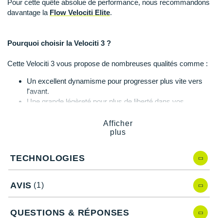
Pour cette quête absolue de performance, nous recommandons
Suunto
davantage la
Flow Velociti Elite
.
Ta Energy
Pourquoi choisir la Velociti 3 ?
The North Face
Thuasne
Cette Velociti 3 vous propose de nombreuses qualités comme :
Un excellent dynamisme pour progresser plus vite vers
Under Armour
l'avant.
Une grande légèreté pour plus de liberté dans vos
Withings
mouvements.
Une
stabilité
irréprochable grâce à une structure
X-Bionic
Afficher
renforcée au niveau du talon.
plus
Un
maintien
optimal et une réduction de la pression
X-Socks
exercée sur le haut de votre pied.
TECHNOLOGIES
Un
amorti
de qualité et un solide retour d'énergie.
+ Voir toutes les marques
Une adhérence essentielle et durable.
AVIS
(1)
Velociti 3, quelles nouveautés ?
QUESTIONS & RÉPONSES