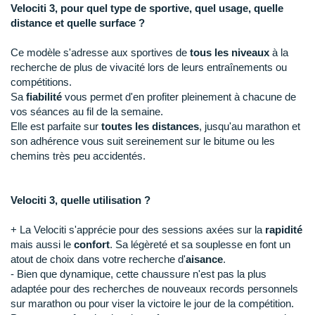
Raidlight
Velociti 3, pour quel type de sportive, quel usage, quelle
distance et quelle surface ?
Reebok
Ce modèle s'adresse aux sportives de
tous les niveaux
à la
Salomon
recherche de plus de vivacité lors de leurs entraînements ou
compétitions.
Saucony
Sa
fiabilité
vous permet d'en profiter pleinement à chacune de
vos séances au fil de la semaine.
Saxx
Elle est parfaite sur
toutes les distances
, jusqu'au marathon et
son adhérence vous suit sereinement sur le bitume ou les
Scarpa
chemins très peu accidentés.
Scott
Velociti 3, quelle utilisation ?
Shokz
+ La Velociti s'apprécie pour des sessions axées sur la
rapidité
Sidas
mais aussi le
confort
. Sa légèreté et sa souplesse en font un
atout de choix dans votre recherche d'
aisance
.
Smoon
- Bien que dynamique, cette chaussure n'est pas la plus
adaptée pour des recherches de nouveaux records personnels
Speedo
sur marathon ou pour viser la victoire le jour de la compétition.