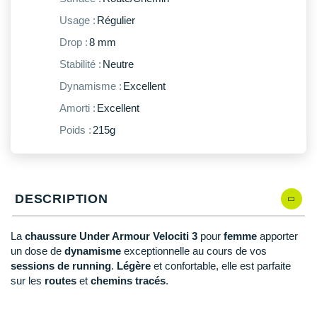
New Balance
PAR MARQUES
Usage :
Régulier
Nike
Drop :
8 mm
DÉSTOCKAGE
NNormal
Stabilité :
Neutre
Dynamisme :
Excellent
+ Voir tous les
accessoires
Odlo
Amorti :
Excellent
On-Running
Poids :
215g
Orca
OVERSTIMS
DESCRIPTION
Patagonia
Petzl
La
chaussure Under Armour Velociti 3
pour
femme
apporter
un dose de
dynamisme
exceptionnelle au cours de vos
Polar
sessions de running
.
Légère
et confortable, elle est parfaite
sur les
routes
et
chemins tracés
.
Puma