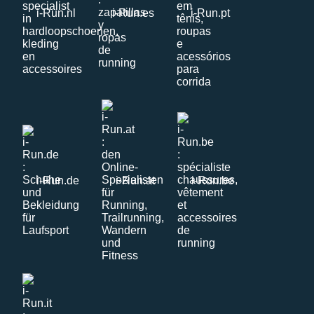
i-Run.nl
i-Run.es
i-Run.pt
i-Run.de
i-Run.at
i-Run.be