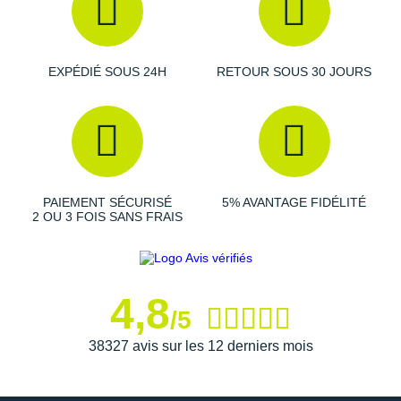
Semelle extérieure
: Son caoutchouc
résiste
durablement à l'abrasion et assure votre
adhérence
sur le
bitume.
EXPÉDIÉ SOUS 24H
RETOUR SOUS 30 JOURS
Semelle intérieure amovible
Détails réfléchissants : visibilité
Poids constaté chez i-Run : 261 g en taille 40
PAIEMENT SÉCURISÉ
5% AVANTAGE FIDÉLITÉ
2 OU 3 FOIS SANS FRAIS
Les autres produits
adidas
4,8
/5
38327 avis sur les 12 derniers mois