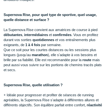
New Balance
PAR MARQUES
Nike
Supernova Rise, pour quel type de sportive, quel usage,
DÉSTOCKAGE
quelle distance et surface ?
NNormal
+ Voir tous les
accessoires
Odlo
La Supernova Rise convient aux amatrices de course à pied
débutantes
,
intermédiaires
et
confirmées
. Vous en profitez
On-Running
durant vos sorties
quotidiennes
et vos entraînements plus
exigeants, de
1 à 4 fois
par semaine.
Orca
Que ce soit pour les courtes distances ou les sessions plus
longues (jusqu'au
marathon
), elle s'adapte à vos besoins et
OVERSTIMS
brille par sa fiabilité. Elle est recommandée pour la
route
mais
peut aussi vous suivre sur les portions de chemins tracés plats
Patagonia
et secs.
Petzl
Supernova Rise, quelle utilisation ?
Polar
+ Idéale pour progresser et profiter de séances de running
Puma
agréables, la Supernova Rise s'adapte à différentes allures et
différents objectifs. Son équilibre parfait entre confort,
réactivité