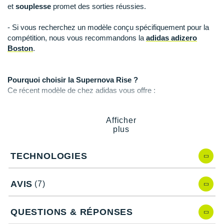
Raidlight
et
souplesse
promet des sorties réussies.
Reebok
- Si vous recherchez un modèle conçu spécifiquement pour la
compétition, nous vous recommandons la
adidas adizero
Salomon
Boston
.
Saucony
Pourquoi choisir la Supernova Rise ?
Saxx
Ce récent modèle de chez adidas vous offre :
Scarpa
Un amorti supérieur pour une absorption des chocs
parfaite.
Afficher
Scott
Des composants innovants pour des sensations inédites.
plus
Un
dynamisme
puissant pour vos envies de vitesse.
Shokz
Une grande
fiabilité
pour enchaîner les sorties
TECHNOLOGIES
sereinement.
Sidas
Une
adaptabilité
étonnante face à l'ensemble de vos
objectifs.
AVIS
(7)
Smoon
Speedo
QUESTIONS & RÉPONSES
Caractéristiques de la Supernova Rise