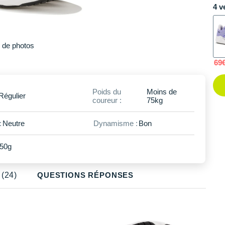
4 v
Plus
de photos
69
Poids du
Moins de
Régulier
coureur :
75kg
:
Neutre
Dynamisme :
Bon
50g
(24)
QUESTIONS RÉPONSES