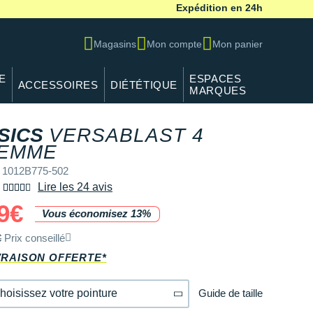
Expédition en 24h
Magasins
Mon compte
Mon panier
E
ESPACES
ACCESSOIRES
DIÉTÉTIQUE
MARQUES
SICS
VERSABLAST 4
EMME
 1012B775-502
Lire les 24 avis
9€
Vous économisez 13%
€
Prix conseillé
VRAISON OFFERTE*
Guide de taille
hoisissez votre pointure