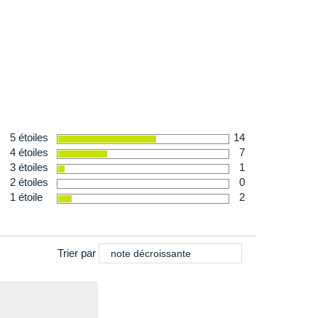
te amovible
 250 g en taille 40
5 étoiles
14
4 étoiles
7
3 étoiles
1
2 étoiles
0
1 étoile
2
Trier par
note décroissante