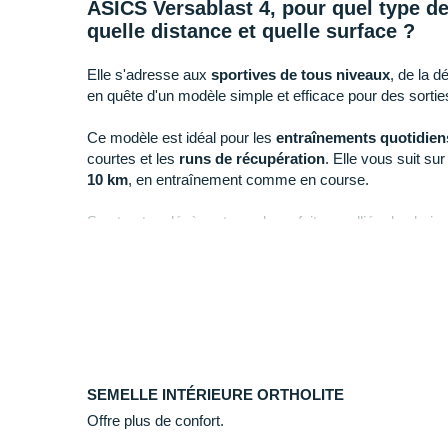
ASICS Versablast 4, pour quel type de
quelle distance et quelle surface ?
Elle s'adresse aux
sportives de tous niveaux
, de la 
en quête d'un modèle simple et efficace pour des sortie
Ce modèle est idéal pour les
entraînements quotidien
courtes et les
runs de récupération
. Elle vous suit su
10 km
, en entraînement comme en course.
Sa structure légère et souple en fait une alliée de choix
Versablast 4 de Asics, quelle utilisati
+ Elle offre un amorti efficace et une bonne réactivité, 
running faciles à la plus rythmées sur des distances 
- Si vous êtes à la recherche d'une chaussure confort
SEMELLE INTÉRIEURE ORTHOLITE
vos sessions de running de longues distances, nous vo
Offre plus de confort.
27.