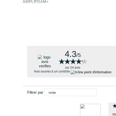
AMPLIFOAM+
Pourquoi choisir la Asics Versablast 
Elle vous offre de multiples avantages comme :
4.3
/5
★★★★★
★★★★★
sur 24 avis
Avis soumis à un contrôle
Filtrer par
note
su