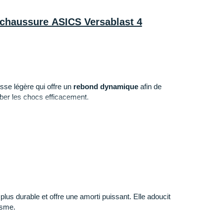
a chaussure ASICS Versablast 4
sse légère qui offre un
rebond dynamique
afin de
sorber les chocs efficacement.
ure qui enveloppe votre pied)
:
Extensible
, la maille
pied et assure une
respirabilité
optimale. Sa languette
'air pour une sensation de fraîcheur durable.
e en caoutchouc résistant à l'abrasion, elle assure une
s durable et offre une amorti puissant. Elle adoucit
eilleure sécurité à chaque foulée.
isme.