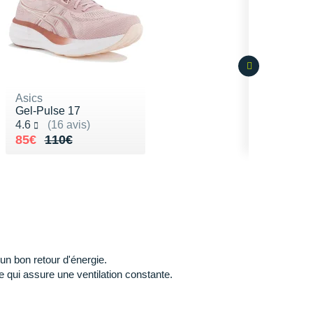
Asics
Gel-Pulse 17
Noté 4.6 sur 5
4.6
(16 avis)
Au lieu de 110€
Vendu 85€
85€
110€
 un bon retour d'énergie.
 qui assure une ventilation constante.