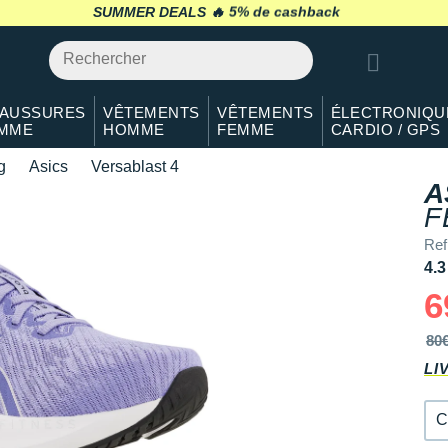
36
En rupture
SUMMER DEALS 🔥
retour 30 jours
*
37
En rupture
37.5
En rupture
AUSSURES
VÊTEMENTS
VÊTEMENTS
ÉLECTRONIQU
MME
HOMME
FEMME
CARDIO / GPS
38
En rupture
g
Asics
Versablast 4
39
En rupture
A
F
39.5
Il en reste 1 !
Ref
40
En stock
4.3
6
40.5
En stock
80
41.5
En stock
LI
42
En stock
C
42.5
Il en reste 1 !