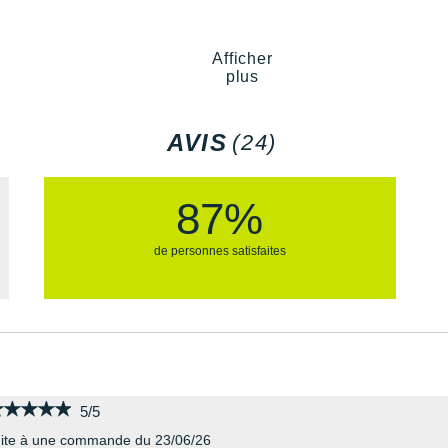
Semelle intérieure Ortholi
4 ?
Poids constaté chez i-Run :
Afficher
plus
Les autres produits
Asics
AVIS
(24)
87%
de personnes satisfaites
★★★★★
★★★★★
5/5
ite à une commande du 23/06/26