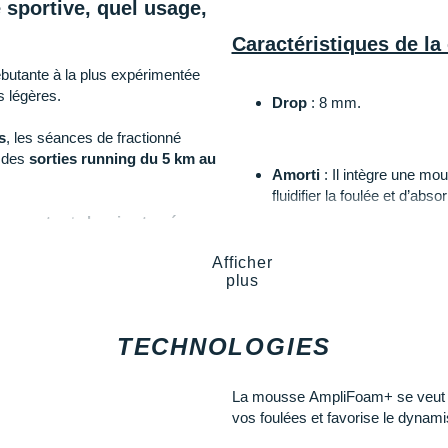
 sportive, quel usage,
Caractéristiques de l
débutante à la plus expérimentée
s légères.
Drop
: 8 mm.
s
, les séances de fractionné
r des
sorties running du 5 km au
Amorti
: Il intègre une mou
fluidifier la foulée et d’ab
 sur
route
et
chemins tracés
.
Afficher
Empeigne (partie supérie
plus
on ?
technique maintient votre 
favorise la circulation de l
parfaite pour des sessions de
TECHNOLOGIES
courtes à moyennes.
Semelle extérieure
: Conçu
able spécifiquement conçue pour
La mousse AmpliFoam+ se veut plu
adhérence fiable pour une m
us conseillons la
Gel-Nimbus
vos foulées et favorise le dynam