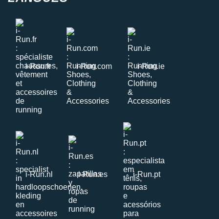
i-Run.fr
i-Run.com
i-Run.ie
i-Run.nl
i-Run.es
i-Run.pt