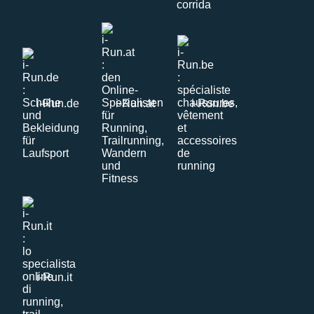
i-Run.de
i-Run.at
i-Run.be
i-Run.it