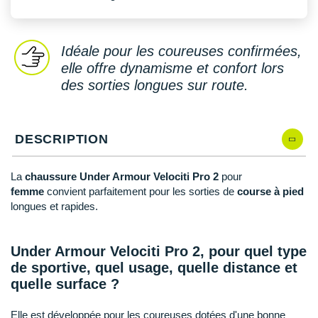
New Balance
PAR MARQUES
Nike
DÉSTOCKAGE
Idéale pour les coureuses confirmées,
NNormal
elle offre dynamisme et confort lors
des sorties longues sur route.
+ Voir tous les
accessoires
Odlo
On-Running
DESCRIPTION
Orca
OVERSTIMS
La
chaussure Under Armour Velociti Pro 2
pour
femme
convient parfaitement pour les sorties de
course à pied
Patagonia
longues et rapides.
Petzl
Under Armour Velociti Pro 2, pour quel type
Polar
de sportive, quel usage, quelle distance et
quelle surface ?
Puma
Elle est développée pour les coureuses dotées d'une bonne