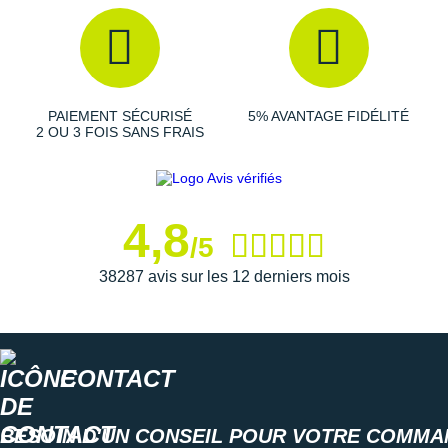
les
surfaces lisses
, elle offre une traction idéale sur les
sols secs et mouillés.
Semelle intérieure amovible
PAIEMENT SÉCURISÉ
5% AVANTAGE FIDÉLITÉ
2 OU 3 FOIS SANS FRAIS
Poids constaté chez i-Run : 220 g en taille 40
Les autres produits
Under Armour
4,8
/5
38287 avis sur les 12 derniers mois
CONTACT
BESOIN D'UN CONSEIL POUR VOTRE COMMA