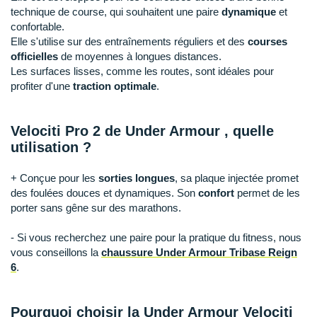
Raidlight
technique de course, qui souhaitent une paire
dynamique
et
confortable.
Reebok
Elle s'utilise sur des entraînements réguliers et des
courses
officielles
de moyennes à longues distances.
Salomon
Les surfaces lisses, comme les routes, sont idéales pour
profiter d'une
traction optimale
.
Saucony
Saxx
Velociti Pro 2 de Under Armour , quelle
utilisation ?
Scarpa
Scott
+ Conçue pour les
sorties longues
, sa plaque injectée promet
des foulées douces et dynamiques. Son
confort
permet de les
Shokz
porter sans gêne sur des marathons.
Sidas
- Si vous recherchez une paire pour la pratique du fitness, nous
vous conseillons la
chaussure Under Armour Tribase Reign
Smoon
6
.
Speedo
Pourquoi choisir la Under Armour Velociti