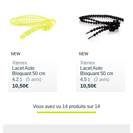
Suunto
Ta Energy
The North Face
Thuasne
Under Armour
NEW
NEW
Xtenex
Xtenex
Withings
Lacet Auto
Lacet Auto
Bloquant 50 cm
Bloquant 50 cm
X-Bionic
Noté 4.2 sur 5
Noté 4.5 sur 5
4.2
(5 avis)
4.5
(2 avis)
Vendu 10,50€
Vendu 10,50€
10,50€
10,50€
X-Socks
+ Voir toutes les marques
Vous avez vu 14 produits sur 14