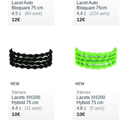
Raidlight
Lacet Auto
Lacet Auto
Bloquant 75 cm
Bloquant 75cm
Reebok
Noté 4.5 sur 5
Noté 4.4 sur 5
4.5
(60 avis)
4.4
(224 avis)
Vendu 12€
Vendu 12€
12€
12€
Salomon
Saucony
Saxx
Scarpa
Scott
Shokz
NEW
NEW
Xtenex
Xtenex
Sidas
Lacets XH200
Lacets XH200
Hybrid 75 cm
Hybrid 75 cm
Smoon
Noté 4.4 sur 5
Noté 4.6 sur 5
4.4
(11 avis)
4.6
(5 avis)
Vendu 10€
Vendu 10€
10€
10€
Speedo