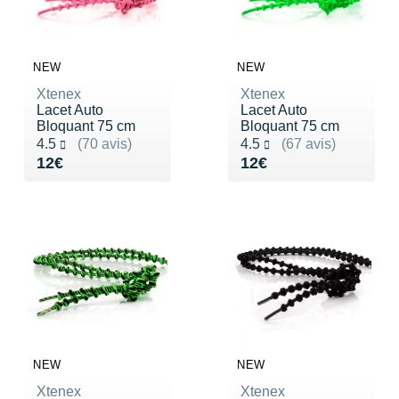
New Balance
PAR MARQUES
Nike
DÉSTOCKAGE
NEW
NEW
NNormal
Xtenex
Xtenex
+ Voir tous les
accessoires
Lacet Auto
Lacet Auto
Odlo
Bloquant 75 cm
Bloquant 75 cm
Noté 4.5 sur 5
Noté 4.5 sur 5
4.5
(70 avis)
4.5
(67 avis)
On-Running
Vendu 12€
Vendu 12€
12€
12€
Orca
OVERSTIMS
Patagonia
Petzl
Polar
NEW
NEW
Puma
Xtenex
Xtenex