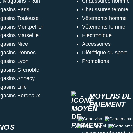
s Magasins i-Run
Chaussures homme
gasins Paris
Chaussures femme
gasins Toulouse
Vêtements homme
gasins Montpellier
Vêtements femme
gasins Marseille
Electronique
gasins Nice
Accessoires
gasins Rennes
Diététique du sport
gasins Lyon
Promotions
gasins Grenoble
gasins Annecy
gasins Lille
MOYENS DE
gasins Bordeaux
PAIEMENT
Carte visa
Carte master c
NOS
Carte paypal
Carte amex