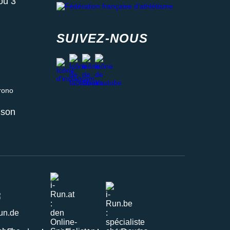
ou 3
SUIVEZ-NOUS
facebook
strava
youtube
instagram
 relais ou retrait en magasin
aison