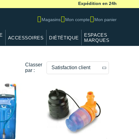
Expédition en 24h
Magasins
Mon compte
Mon panier
E
ESPACES
ACCESSOIRES
DIÉTÉTIQUE
MARQUES
Classer
Satisfaction client
par :
Prix décroissants
Prix croissants
Satisfaction client