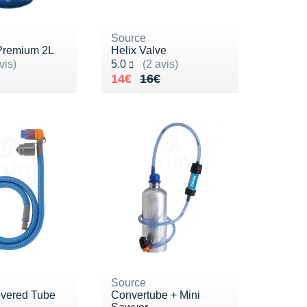
Source
Premium 2L
Helix Valve
ur 5
Noté 5.0 sur 5
vis)
5.0
(2 avis)
2€
Au lieu de 16€
Vendu 14€
14€
16€
Source
vered Tube
Convertube + Mini