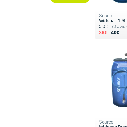
Source
Widepac 1.5L
Noté 5.0 sur 5
5.0
(3 avis)
Au lieu de 
Vendu 36€
36€
40€
Source