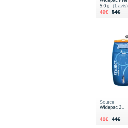
Widepac Pre
Noté 5.0 sur 5
5.0
(1 avis)
Au lieu de 
Vendu 49€
49€
54€
Source
Widepac 3L
Au lieu de 
Vendu 40€
40€
44€