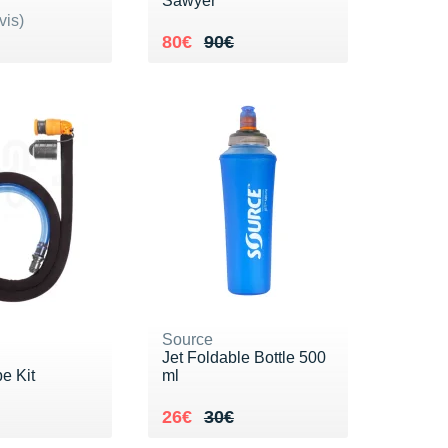
Sawyer
ur 5
vis)
de 23€
0€
Au lieu de 90€
Vendu 80€
80€
90€
Source
Jet Foldable Bottle 500
e Kit
ml
de 29€
6€
Au lieu de 30€
Vendu 26€
26€
30€