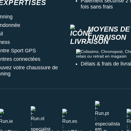
Paiement sécurisé 2 
EXPERTISES
fois sans frais
nning
ndonnée
MOYENS DE
il
LIVRAISON
tness
ntre Sport GPS
Colissimo, Chronopost, Chrono
ntres connectées
Délais & frais de livr
ouvez votre chaussure de
nning