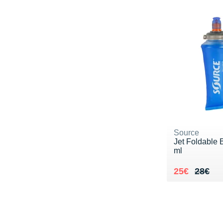
Source
Jet Foldable 
ml
Au lieu de 
Vendu 25€
25€
28€