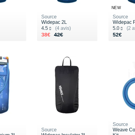
NEW
Source
Source
Widepac 2L
Widepac 
Noté 4.5 sur 5
Noté 5.0 s
4.5
(4 avis)
5.0
(2 a
40€
Au lieu de 42€
Vendu 38€
Vendu 5
38€
42€
52€
Source
Source
Weave Co