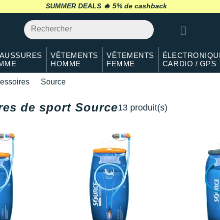
SUMMER DEALS 🔥
retour 30 jours
*
AUSSURES
VÊTEMENTS
VÊTEMENTS
ÉLECTRONIQU
MME
HOMME
FEMME
CARDIO / GPS
essoires
Source
res de sport Source
13 produit(s)