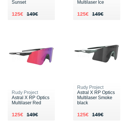
Sunset
Multilaser Ice
Au lieu de 149€
Vendu 125€
Au lieu de 149€
Vendu 125€
125€
149€
125€
149€
Rudy Project
Rudy Project
Astral X RP Optics
Astral X RP Optics
Multilaser Smoke
Multilaser Red
black
Au lieu de 149€
Vendu 125€
Au lieu de 149€
Vendu 125€
125€
149€
125€
149€