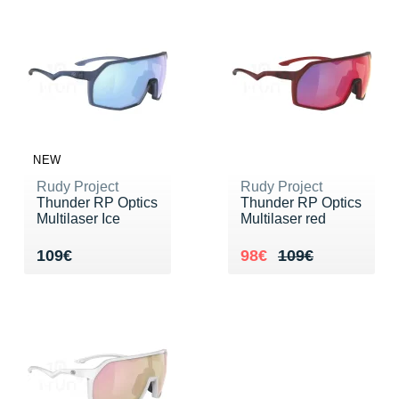
NEW
Rudy Project
Rudy Project
Thunder RP Optics
Thunder RP Optics
Multilaser Ice
Multilaser red
Vendu 109€
Au lieu de 109€
Vendu 98€
109€
98€
109€