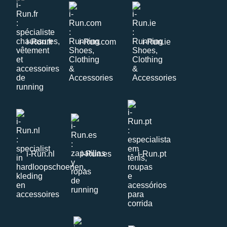
i-Run.fr
i-Run.com
i-Run.ie
i-Run.nl
i-Run.es
i-Run.pt