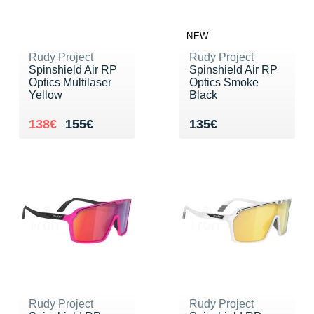
Raidlight
Reebok
NEW
Rudy Project
Rudy Project
Salomon
Spinshield Air RP
Spinshield Air RP
Optics Multilaser
Optics Smoke
Saucony
Yellow
Black
Saxx
Au lieu de 155€
Vendu 138€
Vendu 135€
138€
155€
135€
Scarpa
Scott
Shokz
Sidas
Smoon
Speedo
Rudy Project
Rudy Project