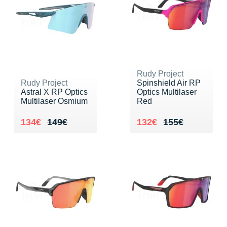
Rudy Project
Rudy Project
Spinshield Air RP
Astral X RP Optics
Optics Multilaser
Multilaser Osmium
Red
Au lieu de 149€
Vendu 134€
Au lieu de 155€
Vendu 132€
134€
149€
132€
155€