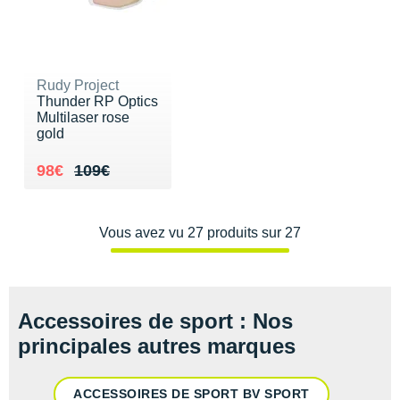
Rudy Project
Thunder RP Optics
Multilaser rose
gold
Au lieu de 109€
Vendu 98€
98€
109€
Vous avez vu 27 produits sur 27
Accessoires de sport : Nos
principales autres marques
ACCESSOIRES DE SPORT BV SPORT