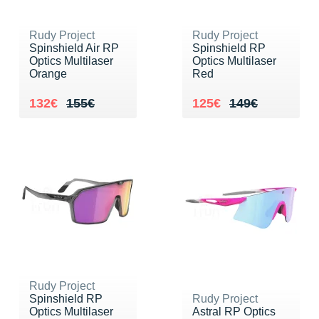
Rudy Project
Rudy Project
Spinshield Air RP
Spinshield RP
Optics Multilaser
Optics Multilaser
Orange
Red
Au lieu de 155€
Vendu 132€
Au lieu de 149€
Vendu 125€
132€
155€
125€
149€
Rudy Project
Spinshield RP
Rudy Project
Optics Multilaser
Astral RP Optics