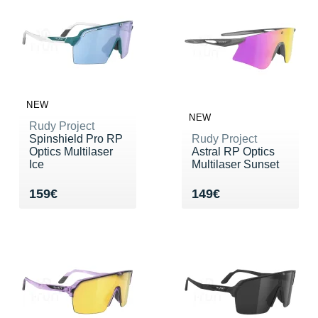
New Balance
PAR MARQUES
Nike
DÉSTOCKAGE
NNormal
+ Voir tous les
accessoires
Odlo
NEW
On-Running
NEW
Rudy Project
Spinshield Pro RP
Rudy Project
Orca
Optics Multilaser
Astral RP Optics
Ice
Multilaser Sunset
OVERSTIMS
Vendu 159€
Vendu 149€
159€
149€
Patagonia
Petzl
Polar
Puma