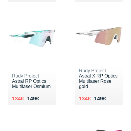
Rudy Project
Rudy Project
Astral X RP Optics
Astral RP Optics
Multilaser Rose
Multilaser Osmium
gold
Au lieu de 149€
Vendu 134€
Au lieu de 149€
Vendu 134€
134€
149€
134€
149€