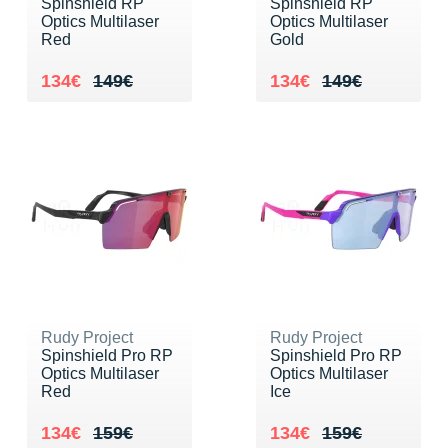
Spinshield RP
Spinshield RP
Suunto
Optics Multilaser
Optics Multilaser
Red
Gold
Ta Energy
Au lieu de 149€
Vendu 134€
Au lieu de 149€
Vendu 134€
134€
149€
134€
149€
The North Face
Thuasne
Under Armour
Withings
X-Bionic
X-Socks
Rudy Project
Rudy Project
+ Voir toutes les marques
Spinshield Pro RP
Spinshield Pro RP
Optics Multilaser
Optics Multilaser
Red
Ice
Au lieu de 159€
Vendu 134€
Au lieu de 159€
Vendu 134€
134€
159€
134€
159€