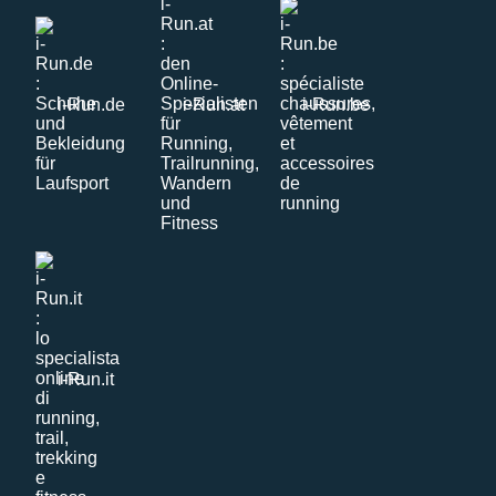
i-Run.de
i-Run.at
i-Run.be
i-Run.it