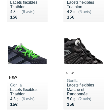
Raidlight
Lacets flexibles
Lacets flexibles
Triathlon
Triathlon
Reebok
Noté 4.3 sur 5
Noté 4.3 sur 5
4.3
(6 avis)
4.3
(6 avis)
Vendu 15€
Vendu 15€
15€
15€
Salomon
Saucony
Saxx
Scarpa
Scott
Shokz
NEW
NEW
Gorilla
Sidas
Gorilla
Lacets flexibles
Lacets flexibles
Marche et
Smoon
Triathlon
Randonnée
Noté 4.3 sur 5
Noté 5.0 sur 5
4.3
(6 avis)
5.0
(2 avis)
Speedo
Vendu 15€
Vendu 15€
15€
15€