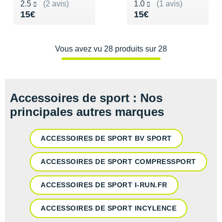
Noté 2.5 sur 5
Noté 1.0 sur 5
2.5
(2 avis)
1.0
(1 avis)
Vendu 15€
Vendu 15€
15€
15€
Vous avez vu 28 produits sur 28
Accessoires de sport : Nos
principales autres marques
ACCESSOIRES DE SPORT BV SPORT
ACCESSOIRES DE SPORT COMPRESSPORT
ACCESSOIRES DE SPORT I-RUN.FR
ACCESSOIRES DE SPORT INCYLENCE