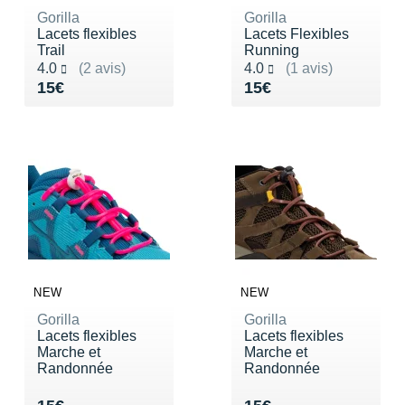
Gorilla
Gorilla
Lacets flexibles
Lacets Flexibles
Trail
Running
Noté 4.0 sur 5
Noté 4.0 sur 5
4.0
(2 avis)
4.0
(1 avis)
Vendu 15€
Vendu 15€
15€
15€
NEW
NEW
Gorilla
Gorilla
Lacets flexibles
Lacets flexibles
Marche et
Marche et
Randonnée
Randonnée