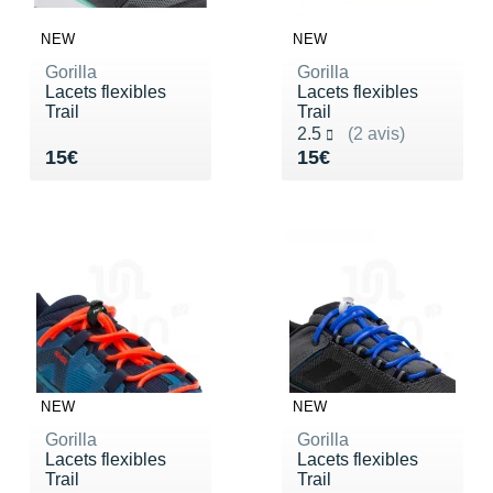
NEW
NEW
Gorilla
Gorilla
Lacets flexibles
Lacets flexibles
Trail
Trail
Noté 2.5 sur 5
2.5
(2 avis)
Vendu 15€
Vendu 15€
15€
15€
NEW
NEW
Gorilla
Gorilla
Lacets flexibles
Lacets flexibles
Trail
Trail