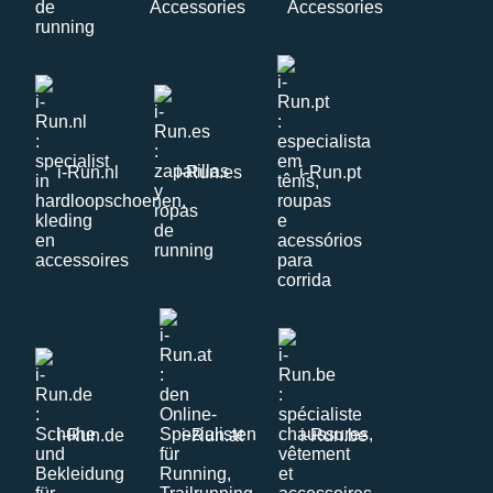
i-Run.nl
i-Run.es
i-Run.pt
i-Run.de
i-Run.at
i-Run.be