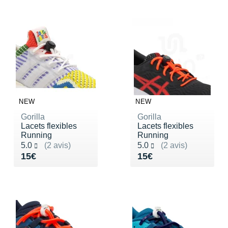
Suunto
Ta Energy
The North Face
Thuasne
Under Armour
NEW
NEW
Withings
Gorilla
Gorilla
Lacets flexibles
Lacets flexibles
X-Bionic
Running
Running
Noté 5.0 sur 5
Noté 5.0 sur 5
5.0
(2 avis)
5.0
(2 avis)
X-Socks
Vendu 15€
Vendu 15€
15€
15€
+ Voir toutes les marques