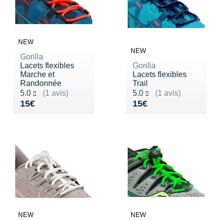
NEW
NEW
Gorilla
Lacets flexibles
Gorilla
Marche et
Lacets flexibles
Randonnée
Trail
Noté 5.0 sur 5
Noté 5.0 sur 5
5.0
(1 avis)
5.0
(1 avis)
Vendu 15€
Vendu 15€
15€
15€
NEW
NEW