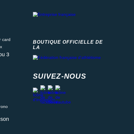
ard
BOUTIQUE OFFICIELLE DE
LA
Fédération française d'athlétisme
ou 3
SUIVEZ-NOUS
facebook
strava
youtube
instagram
 relais ou retrait en magasin
aison