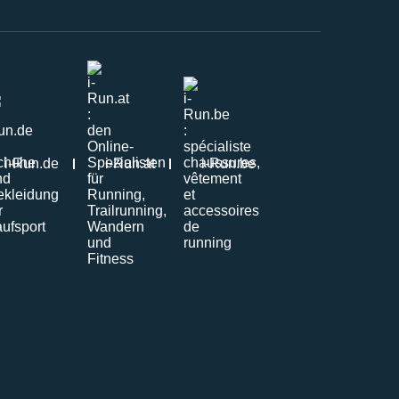
i-Run.de
i-Run.at
i-Run.be