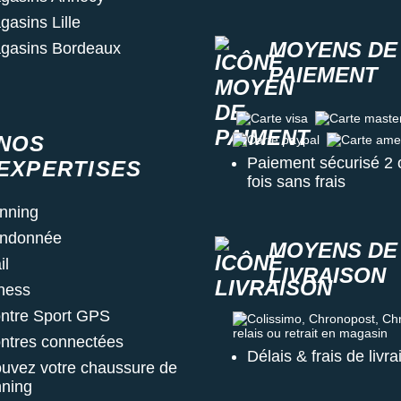
gasins Lille
MOYENS DE
gasins Bordeaux
PAIEMENT
Carte visa
Carte master c
NOS
Carte paypal
Carte amex
Paiement sécurisé 2 
EXPERTISES
fois sans frais
nning
ndonnée
MOYENS DE
il
LIVRAISON
tness
ntre Sport GPS
Colissimo, Chronopost, Chrono
ntres connectées
Délais & frais de livr
ouvez votre chaussure de
nning