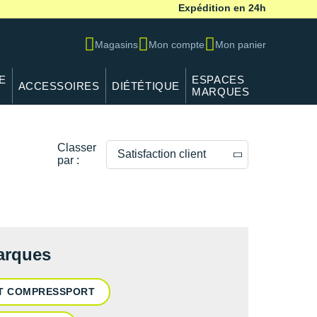
Expédition en 24h
Magasins
Mon compte
Mon panier
E
ESPACES
ACCESSOIRES
DIÉTÉTIQUE
MARQUES
Classer
Satisfaction client
par :
Prix décroissants
Prix croissants
Satisfaction client
marques
RT COMPRESSPORT