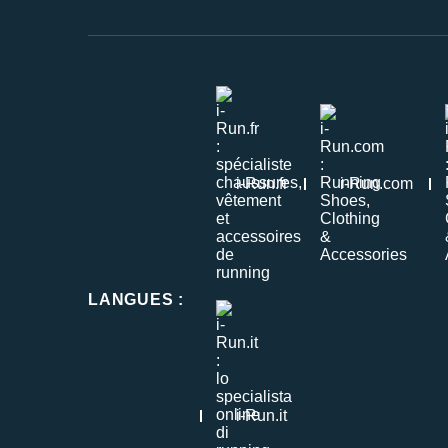
i-Run.fr
i-Run.com
LANGUES
:
i-Run.it