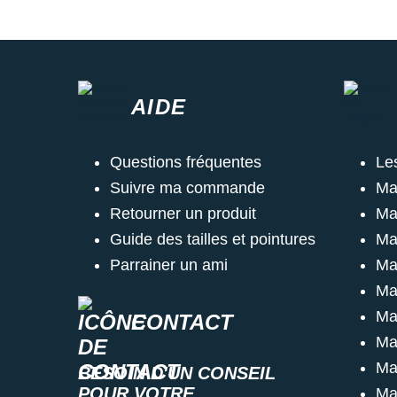
AIDE
Questions fréquentes
Le
Suivre ma commande
Ma
Retourner un produit
Ma
Guide des tailles et pointures
Ma
Parrainer un ami
Ma
Ma
Ma
CONTACT
Ma
Ma
BESOIN D'UN CONSEIL
POUR VOTRE
Ma