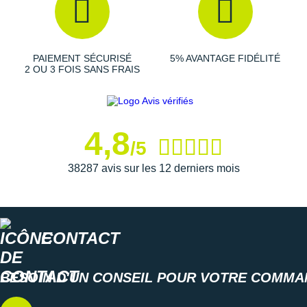
Suunto
Ta Energy
PAIEMENT SÉCURISÉ
5% AVANTAGE FIDÉLITÉ
The North Face
2 OU 3 FOIS SANS FRAIS
Thuasne
Under Armour
4,8
/5
Withings
38287 avis sur les 12 derniers mois
X-Bionic
X-Socks
+ Voir toutes les marques
CONTACT
BESOIN D'UN CONSEIL POUR VOTRE COMMA