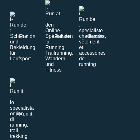
i-Run.de
i-Run.at
i-Run.be
i-Run.it