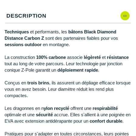
Reebok
Reebok
Orca
Shock Absorber
Silva
Oxsitis
120 cm
En stock
Collection CLUB
DÉSTOCKAGE
PAR MARQUES
Hoka One One
Scott
Scott
Patagonia
Thuasne
Therabody
Patagonia
DESCRIPTION
DÉSTOCKAGE
125 cm
En stock
Divers
Huawei
The North Face
The North Face
Saxx
Under Armour
Withings
Raidlight
DÉSTOCKAGE
+ Voir tous les produits
électroniques
130 cm
En rupture
Équipe de France
Techniques
et performants, les
bâtons Black Diamond
+ Voir tous les
vêtements homme
Icebreaker
Under Armour
Under Armour
Scott
X-Moove
Zamst
Distance Carbon Z
sont des partenaires fiables pour vos
+ Voir toutes les marques
Trouvez votre montre sport GPS
Jumelles
sessions outdoor
en montagne.
+ Voir tous les
vêtements femme
Inov-8
+ Voir toutes les marques
+ Voir toutes les marques
+ Voir toutes les marques
+ Voir toutes les marques
+ Voir toutes les marques
Lacets / guêtres / semelles / pointes
La construction
100% carbone
associe
légèreté
et
résistance
La Sportiva
tout au long de votre parcours. Leur technologie par jonction
athlétisme
conique Z-Pole garantit un
déploiement rapide
.
Maurten
Orientation
Conçus en
trois brins
, ils assurent un dépliage efficace lorsque
Merrell
Sac de couchage
vous en avez besoin. Leur diamètre réduit les rend plus
compactes.
Millet
Sécurité
Les dragonnes en n
ylon recyclé
offrent une
respirabilité
Mizuno
Tours de cou
optimale et une
sécurité
accrue. Elles s'allient à une poignée en
EVA avec extension antidérapante pour un
confort durable
.
Naak
Triathlon-Natation
Pratiques pour s'adapter en toutes circonstances, leurs pointes