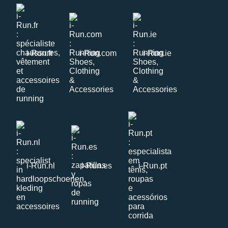
i-Run.fr
i-Run.com
i-Run.ie
i-Run.nl
i-Run.es
i-Run.pt