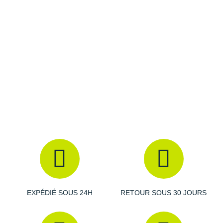
(incluses)
Raidlight
Poids
: de 256 à 296 g (de 110 à 130 cm)
Reebok
Salomon
Les autres produits
Black Diamond
Saucony
Saxx
Scarpa
Scott
Shokz
Sidas
Smoon
EXPÉDIÉ SOUS 24H
RETOUR SOUS 30 JOURS
Speedo