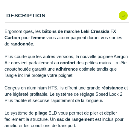
Reebok
Reebok
Orca
Shock Absorber
Silva
Oxsitis
Qté: 4
Collection CLUB
DÉSTOCKAGE
PAR MARQUES
Hoka One One
Scott
Scott
Patagonia
Thuasne
Therabody
Patagonia
DESCRIPTION
DÉSTOCKAGE
Qté: 5
Divers
Huawei
The North Face
The North Face
Saxx
Under Armour
Withings
Raidlight
DÉSTOCKAGE
+ Voir tous les produits
électroniques
Qté: 6
Équipe de France
Ergonomiques, les
bâtons de marche Leki Cressida FX
+ Voir tous les
vêtements homme
Icebreaker
Under Armour
Under Armour
Scott
X-Moove
Zamst
Carbon
pour
femme
vous accompagnent durant vos sorties
+ Voir toutes les marques
Trouvez votre montre sport GPS
Qté: 7
Jumelles
de
randonnée
.
+ Voir tous les
vêtements femme
Inov-8
+ Voir toutes les marques
+ Voir toutes les marques
+ Voir toutes les marques
+ Voir toutes les marques
+ Voir toutes les marques
Qté: 8
Lacets / guêtres / semelles / pointes
Plus courte que les autres versions, la nouvelle poignée Aergon
La Sportiva
Air convient parfaitement au
confort
des petites mains. La tête
athlétisme
Qté: 9
caoutchoutée garantit une
adhérence
optimale tandis que
Maurten
Orientation
l'angle incliné protège votre poignet.
Qté: 10
Merrell
Sac de couchage
Conçus en aluminium HTS, ils offrent une grande
résistance
et
une légèreté profitable. Le système de réglage Speed Lock 2
Millet
Sécurité
Plus facilite et sécurise l'ajustement de la longueur.
Mizuno
Tours de cou
Le système de
pliage
ELD vous permet de plier et déplier
facilement la structure. Un
sac de rangement
est inclus pour
Naak
Triathlon-Natation
améliorer les conditions de transport.