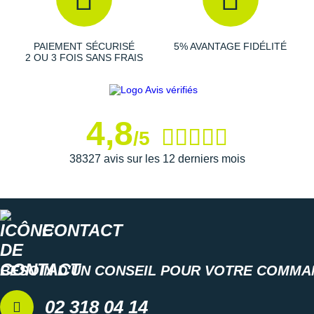
Suunto
Ta Energy
PAIEMENT SÉCURISÉ
5% AVANTAGE FIDÉLITÉ
2 OU 3 FOIS SANS FRAIS
The North Face
Thuasne
Under Armour
4,8
/5
Withings
38327 avis sur les 12 derniers mois
X-Bionic
X-Socks
CONTACT
+ Voir toutes les marques
BESOIN D'UN CONSEIL POUR VOTRE COMMA
02 318 04 14