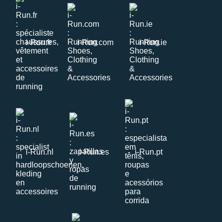
i-Run.fr
i-Run.com
i-Run.ie
i-Run.nl
i-Run.es
i-Run.pt