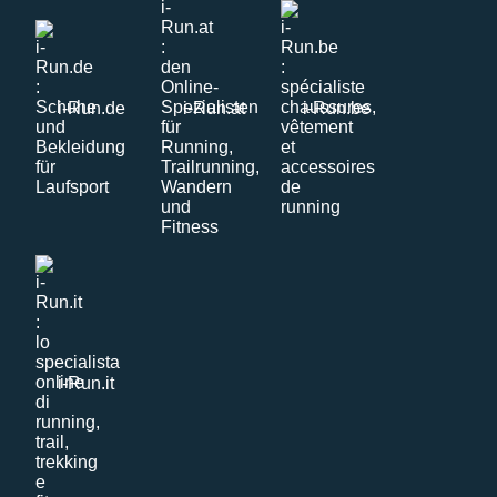
i-Run.de
i-Run.at
i-Run.be
i-Run.it