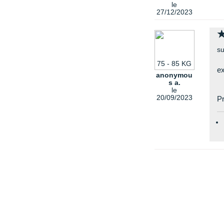
le
27/12/2023
su
75 - 85 KG
e
anonymou
s a.
le
20/09/2023
Pr