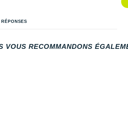
Q
Q
 RÉPONSES
Q
Q
S VOUS RECOMMANDONS ÉGALEME
Q
Q
Q
Q
Q