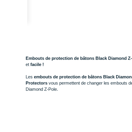
Embouts de protection de bâtons Black Diamond Z-P
et
facile !
Les
embouts de protection de bâtons
Black Diamond
Protectors
vous permettent de changer les embouts d
Diamond Z-Pole.
Leur forme lisse et mince vous assure une excellente
a
terrain. Ils réduisent les nuisances sonores et l'impact s
bitume.