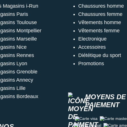
s Magasins i-Run
Chaussures homme
gasins Paris
Chaussures femme
gasins Toulouse
Vêtements homme
gasins Montpellier
Vêtements femme
gasins Marseille
Electronique
gasins Nice
Accessoires
gasins Rennes
Diététique du sport
gasins Lyon
Promotions
gasins Grenoble
gasins Annecy
gasins Lille
MOYENS DE
gasins Bordeaux
PAIEMENT
Carte visa
Carte master c
NOS
Carte paypal
Carte amex