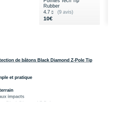
Pointes Tech Tip
Rubber
Noté 4.7 sur 5
4.7
(9 avis)
Vendu 10€
10€
ection de bâtons Black Diamond Z-Pole Tip
ple et pratique
terrain
 aux impacts
ons Black Diamond Z-Pole
ond