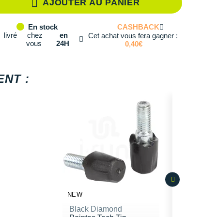
AJOUTER AU PANIER
té: 2
CASHBACK
En stock
té: 3
livré
chez
en
Cet achat vous fera gagner :
vous
24H
0,40€
té: 4
té: 5
NT :
té: 6
té: 7
té: 8
té: 9
té: 10
NEW
Black Diamond