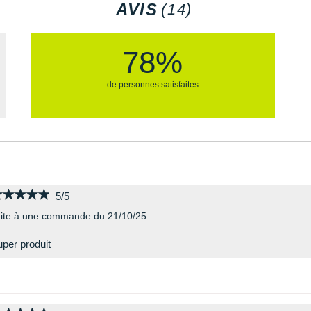
AVIS
(14)
78%
de personnes satisfaites
★★★★★
★★★★★
5/5
ite à une commande du 21/10/25
per produit