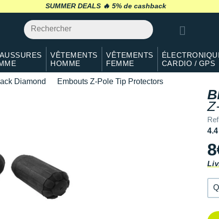
Qté: 2
SUMMER DEALS 🔥
retour 30 jours
*
Qté: 3
Qté: 4
AUSSURES
VÊTEMENTS
VÊTEMENTS
ÉLECTRONIQU
MME
HOMME
FEMME
CARDIO / GPS
Qté: 5
lack Diamond
Embouts Z-Pole Tip Protectors
Qté: 6
B
Z
Qté: 7
Ref
Qté: 8
4.4
8
Qté: 9
Liv
Qté: 10
Q
Q