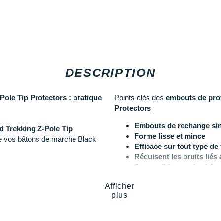
DESCRIPTION
ole Tip Protectors : pratique
Points clés des
embouts de prot
Protectors
Embouts de rechange sim
 Trekking Z-Pole Tip
Forme lisse et mince
e vos bâtons de marche Black
Efficace sur tout type de 
Réduisent les bruits liés
Compatible avec les bât
dhérence
sur tous types de
Coloris
: noir
ur la roche, la boue durcie et le
Afficher
plus
Les autres produits
Black Diam