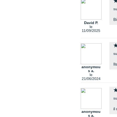
su
Bi
David P.
le
11/09/2025
su
Il
anonymou
s a.
le
21/06/2024
su
il
anonymou
s a.