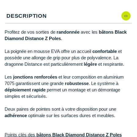
Reebok
Reebok
Orca
Shock Absorber
Silva
Oxsitis
130 cm
En stock
Collection CLUB
DÉSTOCKAGE
PAR MARQUES
Hoka One One
Scott
Scott
Patagonia
Thuasne
Therabody
Patagonia
DESCRIPTION
DÉSTOCKAGE
120E
En rupture
Divers
Huawei
The North Face
The North Face
Saxx
Under Armour
Withings
Raidlight
DÉSTOCKAGE
+ Voir tous les produits
électroniques
100
En rupture
Équipe de France
Profitez de vos sorties de
randonnée
avec les
bâtons Black
+ Voir tous les
vêtements homme
Icebreaker
Under Armour
Under Armour
Scott
X-Moove
Zamst
Diamond Distance Z Poles
.
+ Voir toutes les marques
Trouvez votre montre sport GPS
Jumelles
+ Voir tous les
vêtements femme
Inov-8
La poignée en mousse EVA offre un accueil
confortable
et
+ Voir toutes les marques
+ Voir toutes les marques
+ Voir toutes les marques
+ Voir toutes les marques
+ Voir toutes les marques
Lacets / guêtres / semelles / pointes
possède une allonge de grip pour plus de polyvalence. La
La Sportiva
dragonne Distance est particulièrement
légère
et respirante.
athlétisme
Maurten
Orientation
Les
jonctions renforcées
et leur composition en aluminium
7075 garantissent une grande
robustesse
. Le système à
Merrell
Sac de couchage
déploiement rapide
permet un montage et un démontage
simples et sécurisés.
Millet
Sécurité
Deux paires de pointes sont à votre disposition pour une
Mizuno
Tours de cou
adhérence
optimale sur les surfaces dures et meubles.
Naak
Triathlon-Natation
Points clés des
bâtons Black Diamond Distance Z Poles