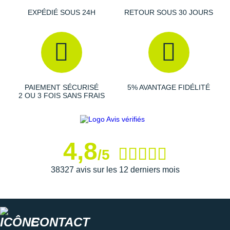
Suunto
EXPÉDIÉ SOUS 24H
RETOUR SOUS 30 JOURS
Ta Energy
The North Face
Thuasne
PAIEMENT SÉCURISÉ
5% AVANTAGE FIDÉLITÉ
Under Armour
2 OU 3 FOIS SANS FRAIS
Withings
X-Bionic
4,8
X-Socks
/5
38327 avis sur les 12 derniers mois
+ Voir toutes les marques
CONTACT