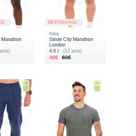
GE
DÉSTOCKAGE
Nike
y Marathon
Stride City Marathon
London
ur 5
Noté 4.8 sur 5
avis)
4.8
(12 avis)
de 60€
5€
Au lieu de 60€
Vendu 40€
40€
60€