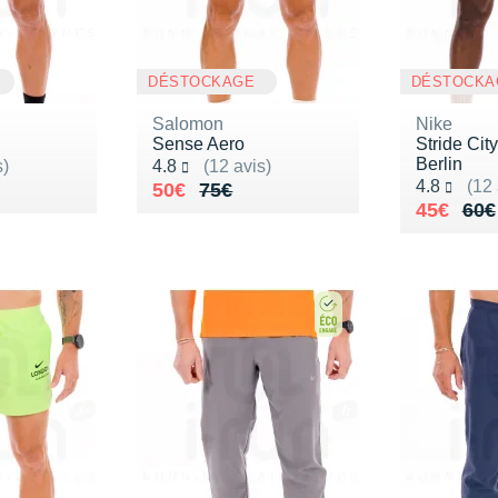
DÉSTOCKAGE
DÉSTOCKA
Salomon
Nike
Sense Aero
Stride Cit
Berlin
Noté 4.8 sur 5
s)
4.8
(12 avis)
Noté 4.8 s
4.8
(12 
75€
Au lieu de 75€
Vendu 50€
50€
75€
Au lieu 
Vendu 4
45€
60€