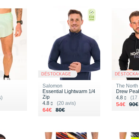
DÉSTOCKAGE
DÉSTOCKA
Salomon
The North
Essential Lightwarm 1/4
Drew Pea
Zip
Noté 4.8 s
s)
4.8
(17 
Noté 4.8 sur 5
4.8
(20 avis)
75€
Au lieu 
Vendu 5
54€
90€
Au lieu de 80€
Vendu 64€
64€
80€