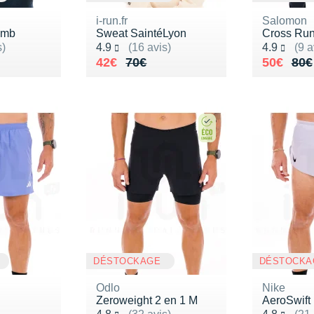
i-run.fr
Salomon
omb
Sweat SaintéLyon
Cross Ru
Noté 4.9 sur 5
Noté 4.9 s
s)
4.9
(16 avis)
4.9
(9 a
90€
Au lieu de 70€
Vendu 42€
Au lieu 
Vendu 5
42€
70€
50€
80€
DÉSTOCKAGE
DÉSTOCKA
Odlo
Nike
n
Zeroweight 2 en 1 M
AeroSwift
Noté 4.8 sur 5
Noté 4.8 s