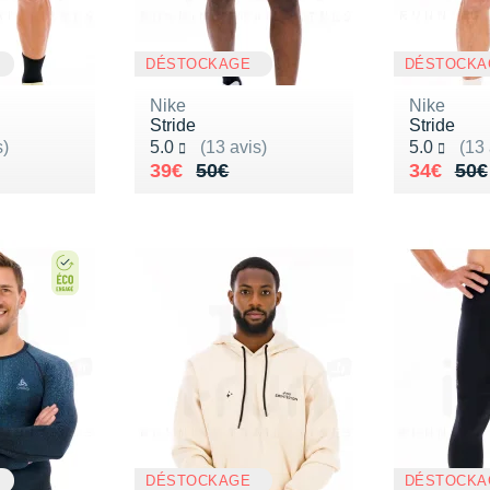
DÉSTOCKAGE
DÉSTOCKA
Nike
Nike
Stride
Stride
Noté 5.0 sur 5
Noté 5.0 s
s)
5.0
(13 avis)
5.0
(13 
50€
Au lieu de 50€
Vendu 39€
Au lieu 
Vendu 3
39€
50€
34€
50€
DÉSTOCKAGE
DÉSTOCKA