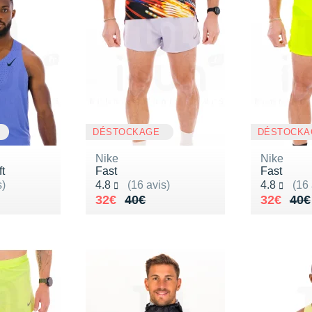
DÉSTOCKAGE
DÉSTOCKA
Nike
Nike
t
Fast
Fast
Noté 4.8 sur 5
Noté 4.8 s
s)
4.8
(16 avis)
4.8
(16 
80€
Au lieu de 40€
Vendu 32€
Au lieu 
Vendu 3
32€
40€
32€
40€