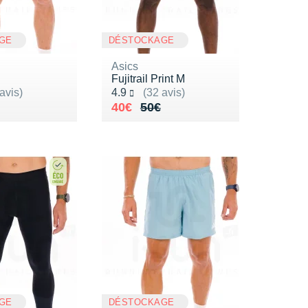
GE
DÉSTOCKAGE
Asics
Fujitrail Print M
ur 5
Noté 4.9 sur 5
avis)
4.9
(32 avis)
de 50€
4€
Au lieu de 50€
Vendu 40€
40€
50€
GE
DÉSTOCKAGE