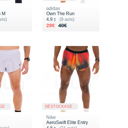
adidas
n M
Own The Run
ur 5
Noté 4.9 sur 5
vis)
4.9
(9 avis)
de 80€
0€
Au lieu de 40€
Vendu 28€
28€
40€
GE
DÉSTOCKAGE
Nike
AeroSwift Elite Entry
ur 5
Noté 4.8 sur 5