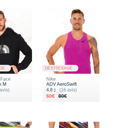
GE
DÉSTOCKAGE
 Face
Nike
k M
ADV AeroSwift
ur 5
Noté 4.8 sur 5
avis)
4.8
(16 avis)
de 90€
4€
Au lieu de 80€
Vendu 60€
60€
80€