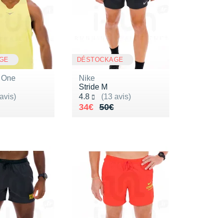
GE
DÉSTOCKAGE
 One
Nike
Stride M
ur 5
Noté 4.8 sur 5
avis)
4.8
(13 avis)
de 80€
3€
Au lieu de 50€
Vendu 34€
34€
50€