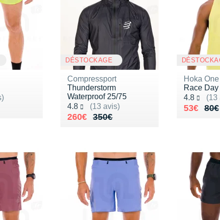
DÉSTOCKAGE
DÉSTOCKA
Compressport
Hoka One
Thunderstorm
Race Day
Waterproof 25/75
Noté 4.8 s
s)
4.8
(13 
Noté 4.8 sur 5
4.8
(13 avis)
40€
Au lieu 
Vendu 5
53€
80€
Au lieu de 350€
Vendu 260€
260€
350€