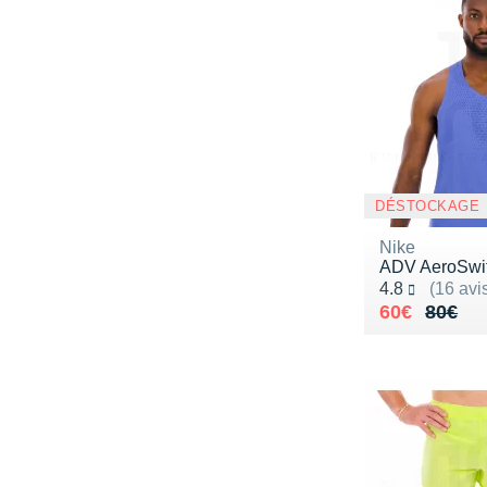
DÉSTOCKAGE
Nike
ADV AeroSwif
Noté 4.8 sur 5
4.8
(16 avi
Au lieu de 
Vendu 60€
60€
80€