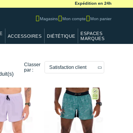
Expédition en 24h
Magasins
Mon compte
Mon panier
E
ESPACES
ACCESSOIRES
DIÉTÉTIQUE
MARQUES
Classer
Satisfaction client
par :
duit(s)
Prix décroissants
Prix croissants
Satisfaction client