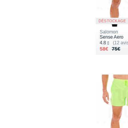
DÉSTOCKAGE
Salomon
Sense Aero
Noté 4.8 sur 5
4.8
(12 avi
Au lieu de 
Vendu 58€
58€
75€