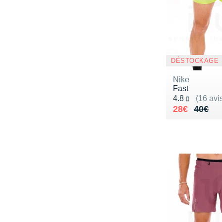
DÉSTOCKAGE
Nike
Fast
Noté 4.8 sur 5
4.8
(16 avi
Au lieu de 
Vendu 28€
28€
40€