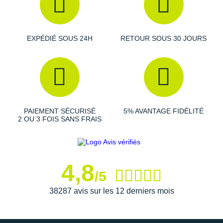
Suunto
Ta Energy
EXPÉDIÉ SOUS 24H
RETOUR SOUS 30 JOURS
The North Face
Thuasne
Under Armour
Withings
PAIEMENT SÉCURISÉ
5% AVANTAGE FIDÉLITÉ
2 OU 3 FOIS SANS FRAIS
X-Bionic
X-Socks
4,8
+ Voir toutes les marques
/5
38287 avis sur les 12 derniers mois