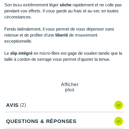
New Balance
PAR MARQUES
Son tissu extrêmement léger
sèche
rapidement et ne colle pas
pendant vos efforts. Il vous garde au frais et au sec en toutes
Nike
circonstances.
DÉSTOCKAGE
NNormal
Fendu latéralement, il vous permet de vous dépenser sans
retenue et de profiter d'une
liberté
de mouvement
+ Voir tous les
accessoires
Odlo
exceptionnelle.
On-Running
Le
slip intégré
en micro-fibre est gage de soutien tandis que la
taille à cordon de serrage vous permet d'ajuster la tenue.
Orca
OVERSTIMS
Points clés du
short Compressport Racing Split 10 cm
Patagonia
Afficher
Tissu très léger
: respirabilité
plus
Séchage rapide
Petzl
Larges fentes latérales :
mobilité
AVIS
(2)
Slip intégré
: soutien
Polar
Taille extensible
: ajustement
Cordon de serrage
: maintien
Puma
QUESTIONS & RÉPONSES
1 poche dissimulée