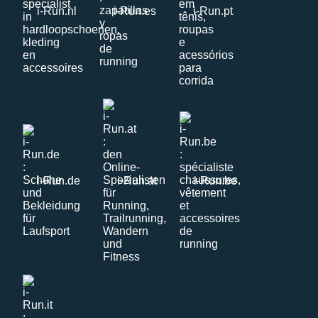
i-Run.nl
i-Run.es
i-Run.pt
i-Run.de
i-Run.at
i-Run.be