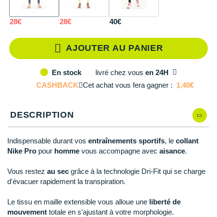
L
En rupture
Reebok
Reebok
Orca
Shock Absorber
Silva
Oxsitis
Collection CLUB
DÉSTOCKAGE
PAR MARQUES
Hoka One One
Scott
Scott
Patagonia
Thuasne
Therabody
Patagonia
XL
En rupture
28€
28€
40€
DÉSTOCKAGE
Divers
Huawei
The North Face
The North Face
Saxx
Under Armour
Withings
Raidlight
XXL
En rupture
DÉSTOCKAGE
+ Voir tous les produits
électroniques
AJOUTER AU PANIER
Équipe de France
+ Voir tous les
vêtements homme
Icebreaker
Under Armour
Under Armour
Scott
X-Moove
Zamst
+ Voir toutes les marques
Trouvez votre montre sport GPS
Jumelles
livré
chez vous
en 24H
En stock
+ Voir tous les
vêtements femme
Inov-8
+ Voir toutes les marques
+ Voir toutes les marques
+ Voir toutes les marques
+ Voir toutes les marques
+ Voir toutes les marques
CASHBACK
Cet achat vous fera gagner :
1,40€
Lacets / guêtres / semelles / pointes
La Sportiva
athlétisme
DESCRIPTION
Maurten
Orientation
Merrell
Indispensable durant vos
entraînements sportifs
, le
collant
Sac de couchage
Nike Pro
pour
homme
vous accompagne avec
aisance
.
Millet
Sécurité
Vous restez
au sec
grâce à la technologie Dri-Fit qui se charge
Mizuno
d'évacuer rapidement la transpiration.
Tours de cou
Naak
Triathlon-Natation
Le tissu en maille extensible vous alloue une
liberté de
mouvement
totale en s'ajustant à votre morphologie.