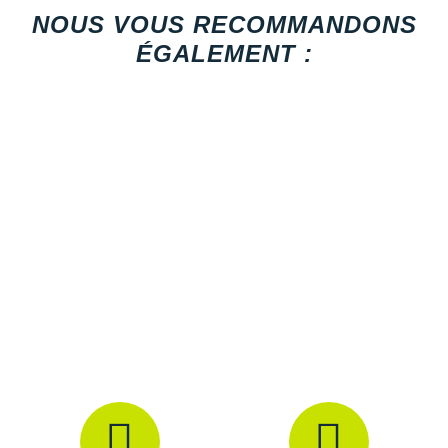
Raidlight
NOUS VOUS RECOMMANDONS
Reebok
ÉGALEMENT :
Salomon
Saucony
Saxx
Scarpa
Scott
Shokz
Sidas
Smoon
Speedo