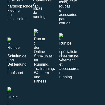
i-Run.nl
i-Run.es
i-Run.pt
i-Run.de
i-Run.at
i-Run.be