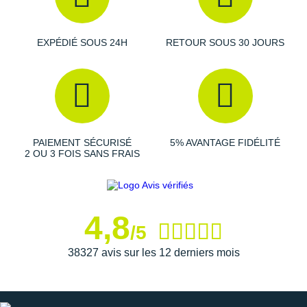
Suunto
Ta Energy
EXPÉDIÉ SOUS 24H
RETOUR SOUS 30 JOURS
The North Face
Thuasne
Under Armour
PAIEMENT SÉCURISÉ
5% AVANTAGE FIDÉLITÉ
Withings
2 OU 3 FOIS SANS FRAIS
X-Bionic
X-Socks
4,8
/5
+ Voir toutes les marques
38327 avis sur les 12 derniers mois