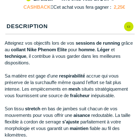
L
En rupture
Reebok
Reebok
Orca
Shock Absorber
Silva
Oxsitis
CASHBACK
Collection CLUB
Cet achat vous fera gagner :
2,25€
DÉSTOCKAGE
PAR MARQUES
Hoka One One
Scott
Scott
Patagonia
Thuasne
Therabody
Patagonia
XL
En rupture
DÉSTOCKAGE
Divers
Huawei
DESCRIPTION
The North Face
The North Face
Saxx
Under Armour
Withings
Raidlight
XXL
Il en reste 2 !
DÉSTOCKAGE
+ Voir tous les produits
électroniques
Équipe de France
+ Voir tous les
vêtements homme
Icebreaker
Under Armour
Under Armour
Scott
X-Moove
Zamst
+ Voir toutes les marques
Trouvez votre montre sport GPS
Atteignez vos objectifs lors de vos
sessions de running
grâce
Jumelles
+ Voir tous les
vêtements femme
au
collant Nike Phenom Elite
pour
homme
.
Léger
et
Inov-8
+ Voir toutes les marques
+ Voir toutes les marques
+ Voir toutes les marques
+ Voir toutes les marques
+ Voir toutes les marques
technique
, il contribue à vous garder dans les meilleures
Lacets / guêtres / semelles / pointes
dispositions.
La Sportiva
athlétisme
Sa matière est gage d'une
respirabilité
accrue qui vous
Maurten
Orientation
préserve de la surchauffe même quand l'effort se fait plus
intense. Les empiècements en
mesh
situés stratégiquement
Merrell
Sac de couchage
vous fournissent une source de
fraîcheur
inépuisable.
Millet
Sécurité
Son tissu
stretch
en bas de jambes suit chacun de vos
Mizuno
mouvements pour vous offrir une
aisance
redoutable. La taille
Tours de cou
flexible à cordon de serrage
s'ajuste
parfaitement à votre
Naak
morphologie et vous garantit un
maintien
fiable au fil des
Triathlon-Natation
kilomètres.