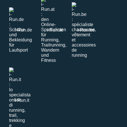
i-Run.de
i-Run.at
i-Run.be
i-Run.it