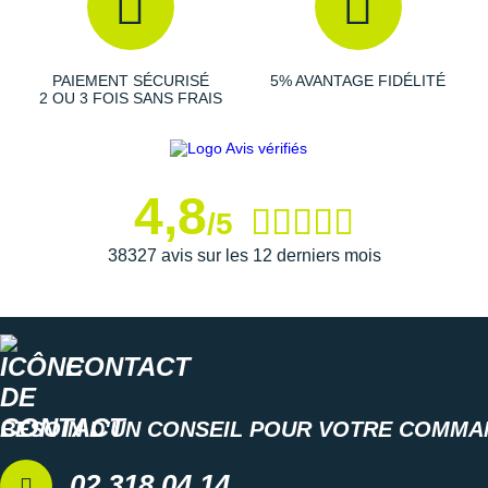
Suunto
Ta Energy
PAIEMENT SÉCURISÉ
5% AVANTAGE FIDÉLITÉ
The North Face
2 OU 3 FOIS SANS FRAIS
Thuasne
Under Armour
4,8
/5
Withings
38327 avis sur les 12 derniers mois
X-Bionic
X-Socks
CONTACT
+ Voir toutes les marques
BESOIN D'UN CONSEIL POUR VOTRE COMMA
02 318 04 14