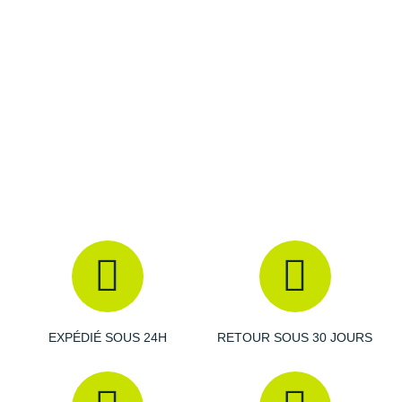
Raidlight
Les autres produits
Nike
Reebok
Salomon
Saucony
Saxx
Scarpa
Scott
Shokz
Sidas
Smoon
EXPÉDIÉ SOUS 24H
RETOUR SOUS 30 JOURS
Speedo