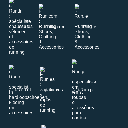
i-Run.fr
i-Run.com
i-Run.ie
i-Run.nl
i-Run.es
i-Run.pt