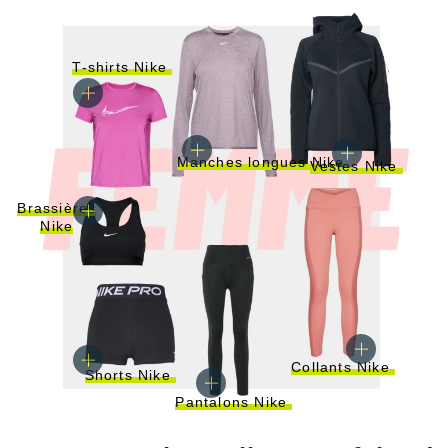
T-shirts Nike
Manches longues Nike
Vestes Nike
Brassières
Nike
Collants Nike
Shorts Nike
Pantalons Nike