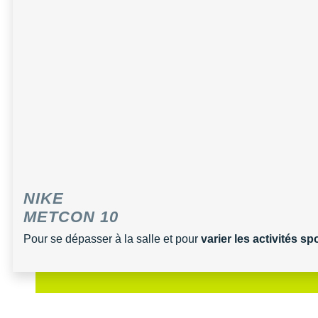
Raidlight
Reebok
Salomon
Saucony
Saxx
Scarpa
Scott
NIKE
Shokz
METCON 10
Sidas
Pour se dépasser à la salle et pour
varier les activités sp
Smoon
Speedo