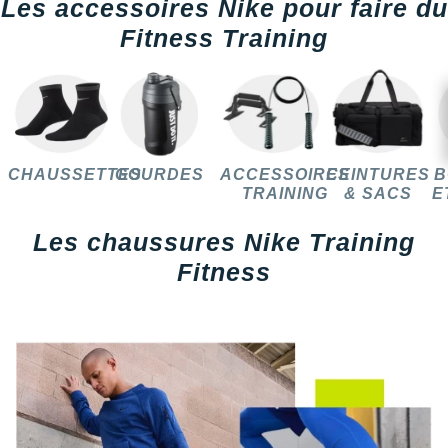
Les accessoires Nike pour faire du
Fitness Training
CHAUSSETTES
GOURDES
ACCESSOIRES
CEINTURES
B
TRAINING
& SACS
E
Les chaussures Nike Training
Fitness