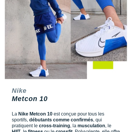
Nike
Metcon 10
La
Nike Metcon 10
est conçue pour tous les
sportifs,
débutants comme confirmés
, qui
pratiquent le
cross-training
, la
musculation
, le
HIIT
, le
fitness
ou le
crossfit
. Polyvalente, elle offre