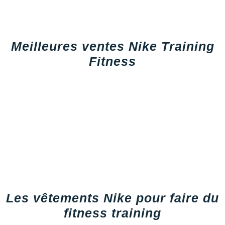
Suunto
Ta Energy
Meilleures ventes Nike Training
The North Face
Fitness
Thuasne
Under Armour
Withings
X-Bionic
X-Socks
+ Voir toutes les marques
Les vêtements Nike pour faire du
fitness training