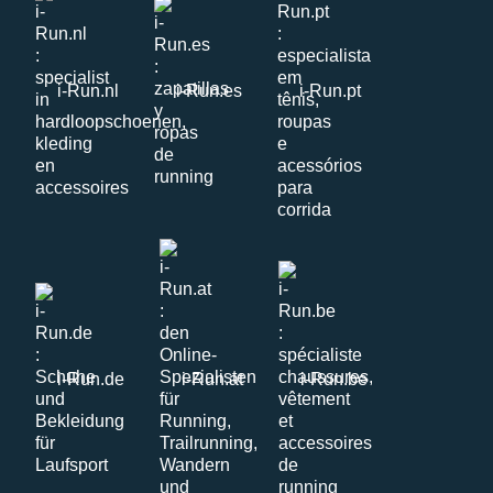
i-Run.nl
i-Run.es
i-Run.pt
i-Run.de
i-Run.at
i-Run.be