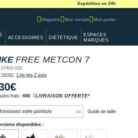
Expédition en 24h
Magasins
Mon compte
Mon panier
E
ESPACES
ACCESSOIRES
DIÉTÉTIQUE
MARQUES
IKE
FREE METCON 7
 II7405-005
Lire les 2 avis
30€
sans frais :
65€
LIVRAISON OFFERTE*
Guide de taille
hoisissez votre pointure
ersions disponibles :
40
Il en reste 2 !
40.5
Il en reste 3 !