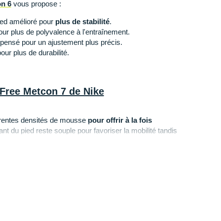
n 6
vous propose :
ied amélioré pour
plus de stabilité
.
our plus de polyvalence à l'entraînement.
pensé pour un ajustement plus précis.
our plus de durabilité.
 Free Metcon 7 de Nike
férentes densités de mousse
pour offrir à la fois
ant du pied reste souple pour favoriser la mobilité tandis
uis stables
lors des exercices de renforcement.
ure qui enveloppe le pied)
: le mesh léger et respirant
ion de l'air
et un confort durable. Le système de
améliore l'ajustement pour pus de sécurité lors des