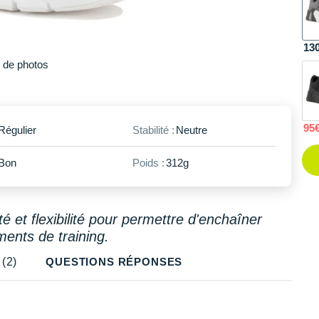
47.5
Il en reste 2 !
13
Plus
de photos
95
Régulier
Stabilité :
Neutre
Bon
Poids :
312g
ité et flexibilité pour permettre d'enchaîner
ents de training.
(2)
QUESTIONS RÉPONSES