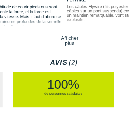
Les câbles Flywire (fils polyeste
bitude de courir pieds nus sont
câbles sur un pont suspendu) env
e la force, et la force est
Semelle extérieure
: la ca
un maintien remarquable, vont sta
 vitesse. Mais il faut d'abord se
souplesse et stabilité
selon vos
bonne adhérence pendant v
explosifs.
 rainures profondes de la semelle
r naturellement, comme si vous
exercices dynamiques.
s appuis
.
Afficher
Semelle intérieure amovibl
de précision.
plus
Poids constaté chez i-Run :
e fiable
.
Les autres produits
Nike
AVIS
(2)
100%
de personnes satisfaites