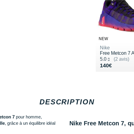
NEW
Nike
Free Metcon 7
Noté 5.0 sur 5
5.0
(2 avis)
Vendu 140€
140€
DESCRIPTION
etcon 7
pour homme,
Nike Free Metcon 7, q
lle
, grâce à un équilibre idéal