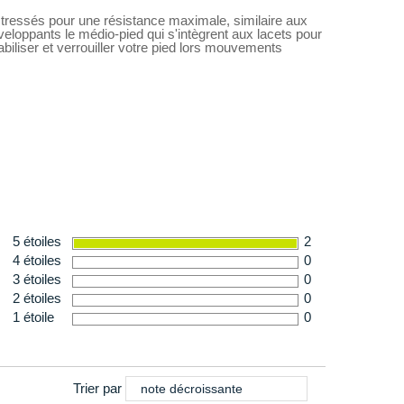
r tressés pour une résistance maximale, similaire aux
eloppants le médio-pied qui s'intègrent aux lacets pour
outchouc renforce la résistance à l'usure et assure une
biliser et verrouiller votre pied lors mouvements
os sessions de training.
e
 312 g en taille 42
5 étoiles
2
4 étoiles
0
3 étoiles
0
2 étoiles
0
1 étoile
0
Trier par
note décroissante