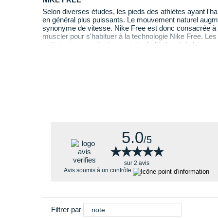
Selon diverses études, les pieds des athlètes ayant l'ha
Elle vous permet de profiter de :
en général plus puissants. Le mouvement naturel augment
synonyme de vitesse. Nike Free est donc consacrée à la
Une semelle pensée pour offrir un équilibre entre
muscler pour s'habituer à la technologie Nike Free. Les
mouvements.
extérieure permettent aux pieds de fléchir et de bouge
Une
flexibilité à l'avant-pied
pour faciliter les 
marchiez pieds nus.
Une base plus stable au talon pour
sécuriser vo
Un maintien renforcé au milieu du pied pour plus 
Une semelle extérieure qui garantit une
adhérenc
5.0
/5
★★★★★
★★★★★
sur 2 avis
Avis soumis à un contrôle
Filtrer par
note