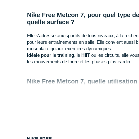
Nike Free Metcon 7, pour quel type de 
quelle surface ?
Elle s'adresse aux sportifs de tous niveaux, à la reche
pour leurs entraînements en salle. Elle convient aussi
musculaire qu'aux exercices dynamiques.
Idéale pour le training
, le
HIIT
ou les circuits, elle vo
les mouvements de force et les phases plus cardio.
Nike Free Metcon 7, quelle utilisation
+ Conçue pour l'entraînement, elle associe
stabilité et 
mouvements avec efficacité.
- Si vous recherchez un modèle exclusivement dédié à 
comme la
Nike Metcon 10
est plus compatible.
Pourquoi choisir la Free Metcon 7 de
NIKE FREE