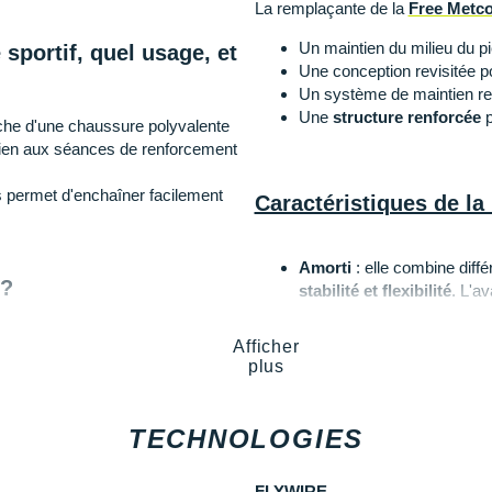
La remplaçante de la
Free Metco
Un maintien du milieu du p
sportif, quel usage, et
Une conception revisitée p
Un système de maintien re
Une
structure renforcée
p
rche d'une chaussure polyvalente
 bien aux séances de renforcement
us permet d'enchaîner facilement
Caractéristiques de la
Amorti
: elle combine dif
 ?
stabilité et flexibilité
. L'av
que le talon assure
des app
flexibilité
pour accompagner vos
Afficher
plus
la musculation lourde, un modèle
Empeigne (partie supérie
garantit une
bonne circulat
TECHNOLOGIES
maintien au milieu du pied 
mouvements.
 Nike?
FLYWIRE