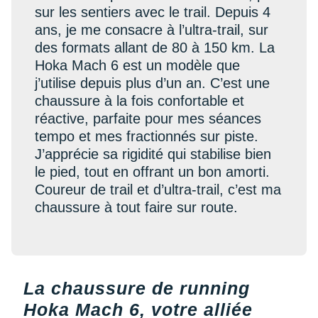
New Balance
PAR MARQUES
sur les sentiers avec le trail. Depuis 4
ans, je me consacre à l’ultra-trail, sur
Nike
DÉSTOCKAGE
des formats allant de 80 à 150 km. La
NNormal
Hoka Mach 6 est un modèle que
j’utilise depuis plus d’un an. C’est une
+ Voir tous les
accessoires
Odlo
chaussure à la fois confortable et
réactive, parfaite pour mes séances
On-Running
tempo et mes fractionnés sur piste.
Orca
J’apprécie sa rigidité qui stabilise bien
le pied, tout en offrant un bon amorti.
OVERSTIMS
Coureur de trail et d’ultra-trail, c’est ma
Patagonia
chaussure à tout faire sur route.
Petzl
Polar
La chaussure de running
Puma
Hoka Mach 6, votre alliée