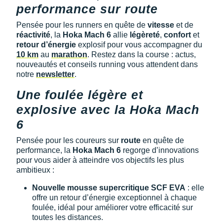
Raidlight
performance sur route
Reebok
Pensée pour les runners en quête de
vitesse
et de
réactivité
, la
Hoka Mach 6
allie
légèreté
,
confort
et
Salomon
retour d’énergie
explosif pour vous accompagner du
10 km
au
marathon
. Restez dans la course : actus,
Saucony
nouveautés et conseils running vous attendent dans
notre
newsletter
.
Saxx
Une foulée légère et
Scarpa
explosive avec la Hoka Mach
6
Scott
Pensée pour les coureurs sur
route
en quête de
Shokz
performance, la
Hoka Mach 6
regorge d’innovations
pour vous aider à atteindre vos objectifs les plus
Sidas
ambitieux :
Smoon
Nouvelle mousse supercritique SCF EVA
: elle
offre un retour d’énergie exceptionnel à chaque
Speedo
foulée, idéal pour améliorer votre efficacité sur
toutes les distances.