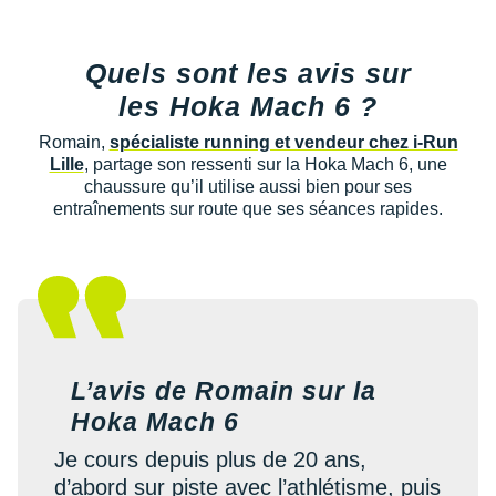
Reebok
Reebok
Orca
Shock Absorber
Silva
Oxsitis
Collection CLUB
DÉSTOCKAGE
PAR MARQUES
Hoka One One
Scott
Scott
Patagonia
Thuasne
Therabody
Patagonia
DÉSTOCKAGE
Quels sont les avis sur
Divers
Huawei
The North Face
The North Face
Saxx
Under Armour
Withings
Raidlight
les Hoka Mach 6 ?
DÉSTOCKAGE
+ Voir tous les produits
électroniques
Équipe de France
+ Voir tous les
vêtements homme
Icebreaker
Under Armour
Under Armour
Scott
X-Moove
Zamst
Romain,
spécialiste running et vendeur chez i-Run
+ Voir toutes les marques
Trouvez votre montre sport GPS
Jumelles
Lille
, partage son ressenti sur la Hoka Mach 6, une
+ Voir tous les
vêtements femme
Inov-8
chaussure qu’il utilise aussi bien pour ses
+ Voir toutes les marques
+ Voir toutes les marques
+ Voir toutes les marques
+ Voir toutes les marques
+ Voir toutes les marques
Lacets / guêtres / semelles / pointes
entraînements sur route que ses séances rapides.
La Sportiva
athlétisme
Maurten
Orientation
Merrell
Sac de couchage
Millet
Sécurité
L’avis de Romain sur la
Mizuno
Tours de cou
Hoka Mach 6
Naak
Je cours depuis plus de 20 ans,
Triathlon-Natation
d’abord sur piste avec l’athlétisme, puis