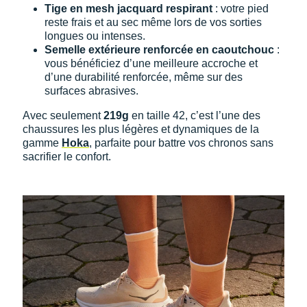
Suunto
Tige en mesh jacquard respirant
: votre pied
reste frais et au sec même lors de vos sorties
Ta Energy
longues ou intenses.
Semelle extérieure renforcée en caoutchouc
:
The North Face
vous bénéficiez d’une meilleure accroche et
d’une durabilité renforcée, même sur des
Thuasne
surfaces abrasives.
Avec seulement
219g
en taille 42, c’est l’une des
Under Armour
chaussures les plus légères et dynamiques de la
gamme
Hoka
, parfaite pour battre vos chronos sans
Withings
sacrifier le confort.
X-Bionic
X-Socks
+ Voir toutes les marques