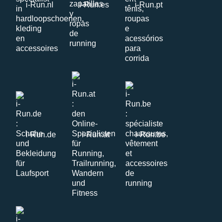
i-Run.nl
i-Run.es
i-Run.pt
i-Run.de
i-Run.at
i-Run.be