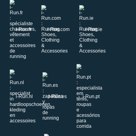
i-Run.fr
i-Run.com
i-Run.ie
i-Run.nl
i-Run.es
i-Run.pt