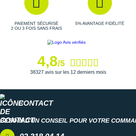
Suunto
Ta Energy
PAIEMENT SÉCURISÉ
5% AVANTAGE FIDÉLITÉ
The North Face
2 OU 3 FOIS SANS FRAIS
Thuasne
Under Armour
4,8
/5
Withings
38327 avis sur les 12 derniers mois
X-Bionic
X-Socks
CONTACT
+ Voir toutes les marques
BESOIN D'UN CONSEIL POUR VOTRE COMMA