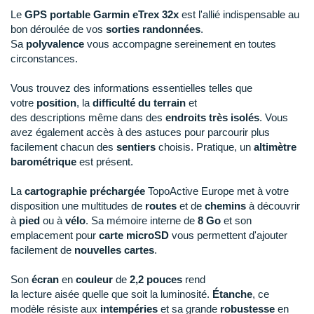
Reebok
Reebok
Orca
Shock Absorber
Silva
Oxsitis
Le
GPS portable Garmin eTrex 32x
est l'allié indispensable au
Collection CLUB
DÉSTOCKAGE
PAR MARQUES
Hoka One One
bon déroulée de vos
sorties randonnées
.
Scott
Scott
Patagonia
Thuasne
Therabody
Patagonia
DÉSTOCKAGE
Sa
polyvalence
vous accompagne sereinement en toutes
Divers
Huawei
circonstances.
The North Face
The North Face
Saxx
Under Armour
Withings
Raidlight
DÉSTOCKAGE
+ Voir tous les produits
électroniques
Équipe de France
+ Voir tous les
vêtements homme
Icebreaker
Under Armour
Under Armour
Scott
X-Moove
Zamst
Vous trouvez des informations essentielles telles que
+ Voir toutes les marques
Trouvez votre montre sport GPS
Jumelles
votre
position
, la
difficulté du terrain
et
+ Voir tous les
vêtements femme
Inov-8
des descriptions même dans des
endroits très isolés
. Vous
+ Voir toutes les marques
+ Voir toutes les marques
+ Voir toutes les marques
+ Voir toutes les marques
+ Voir toutes les marques
Lacets / guêtres / semelles / pointes
avez également accès à des astuces pour parcourir plus
La Sportiva
facilement chacun des
sentiers
choisis. Pratique, un
altimètre
athlétisme
barométrique
est présent.
Maurten
Orientation
La
cartographie préchargée
TopoActive Europe met à votre
Merrell
Sac de couchage
disposition une multitudes de
routes
et de
chemins
à découvrir
à
pied
ou à
vélo
. Sa mémoire interne de
8 Go
et son
Millet
Sécurité
emplacement pour
carte microSD
vous permettent d'ajouter
facilement de
nouvelles
cartes
.
Mizuno
Tours de cou
Son
écran
en
couleur
de
2,2 pouces
rend
Naak
Triathlon-Natation
la lecture aisée quelle que soit la luminosité.
Étanche
, ce
modèle résiste aux
intempéries
et sa grande
robustesse
en