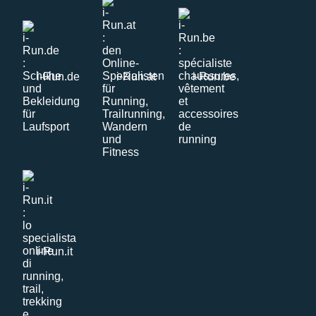
i-Run.de
i-Run.at
i-Run.be
i-Run.it