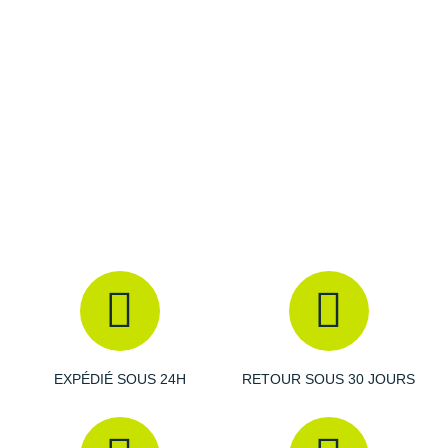
Fond cartographique mondial
Raidlight
Prise en charge des fichiers GPX de chasse au trésor
Écran couleur antireflet 2,2 pouces
: lecture facilitée
Reebok
Résistance à la pluie, à l'humidité et à la poussière
Étanchéité
: IPX7
Salomon
Autonomie
: 25 heures
Dimensions
: 5,4 x 10,3 x 3,3 cm
Saucony
Coloris:
noir et bleu
Saxx
Les autres produits
Garmin
Scarpa
Scott
Shokz
Sidas
Smoon
EXPÉDIÉ SOUS 24H
RETOUR SOUS 30 JOURS
Speedo