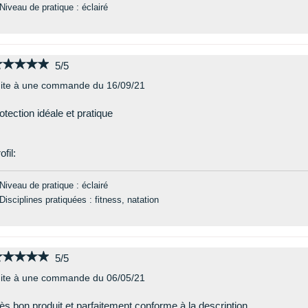
Niveau de pratique : éclairé
★★★★★
★★★★★
5/5
ite à une commande du 16/09/21
otection idéale et pratique
ofil:
Niveau de pratique : éclairé
Disciplines pratiquées : fitness, natation
★★★★★
★★★★★
5/5
ite à une commande du 06/05/21
ès bon produit et parfaitement conforme à la description