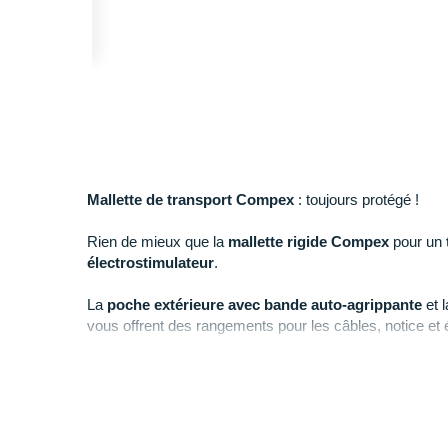
Mallette de transport Compex
: toujours protégé !
Rien de mieux que la
mallette rigide Compex
pour un
électrostimulateur
.
La
poche extérieure avec bande auto-agrippante
et 
vous offrent des rangements pour les câbles, notice et
assure une prise confortable.
La
mallette
rigide de transport Compex
est compatib
Compex Fit 5.0, SP 6.0
et
SP 8.0.