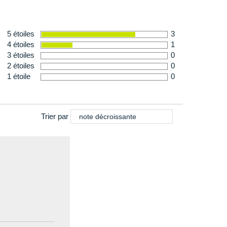
5 étoiles
3
4 étoiles
1
3 étoiles
0
2 étoiles
0
1 étoile
0
Trier par
note décroissante