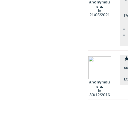
anonymou
s a.
le
21/05/2021
Pr
su
ut
anonymou
s a.
le
30/12/2016