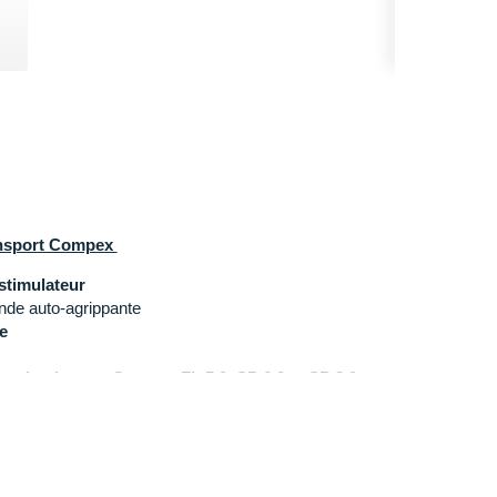
ansport Compex
stimulateur
de auto-agrippante
e
ostimulateurs Compex Fit 5.0, SP 6.0 et SP 8.0
.5 x 24 x 5 cm