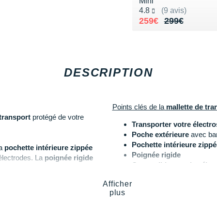
Mini
Noté 4.8 sur 5
4.8
(9 avis)
Au lieu de 299€
Vendu 259€
259€
299€
DESCRIPTION
Points clés de la
mallette de tr
transport
protégé de votre
Transporter votre électro
Poche extérieure
avec ban
Pochette intérieure zippé
la
pochette intérieure zippée
Poignée rigide
 électrodes. La
poignée rigide
Compatible avec les élect
Dimension intérieure
: 24
Afficher
le avec les
électrostimulateurs
plus
Les autres produits
Compex