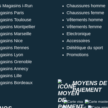
s Magasins i-Run
Chaussures homme
gasins Paris
Chaussures femme
gasins Toulouse
Vêtements homme
gasins Montpellier
Vêtements femme
gasins Marseille
Electronique
gasins Nice
Accessoires
gasins Rennes
Diététique du sport
gasins Lyon
Promotions
gasins Grenoble
gasins Annecy
gasins Lille
MOYENS DE
gasins Bordeaux
PAIEMENT
Carte visa
Carte master c
Carte paypal
Carte amex