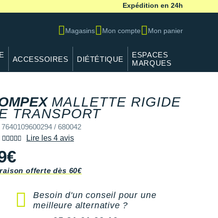
Expédition en 24h
Magasins
Mon compte
Mon panier
E
ESPACES
ACCESSOIRES
DIÉTÉTIQUE
MARQUES
OMPEX
MALLETTE RIGIDE
E TRANSPORT
 7640109600294 / 680042
Lire les 4 avis
9€
raison offerte dès 60€
Besoin d'un conseil pour une
meilleure alternative ?