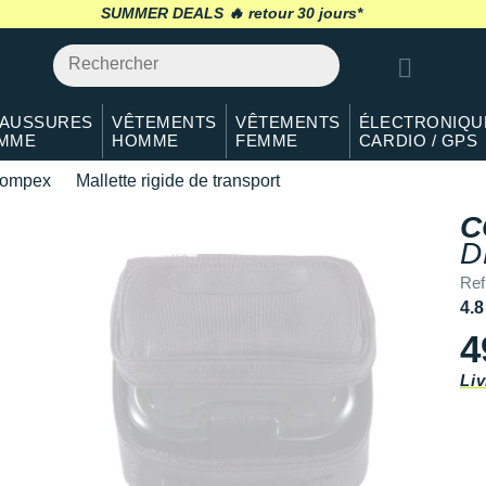
Bons plans de l'été
SUMMER DEALS 🔥
5% de cashback
retour 30 jours
*
AUSSURES
VÊTEMENTS
VÊTEMENTS
ÉLECTRONIQU
MME
HOMME
FEMME
CARDIO / GPS
ompex
Mallette rigide de transport
C
D
Ref
4.8
4
Liv