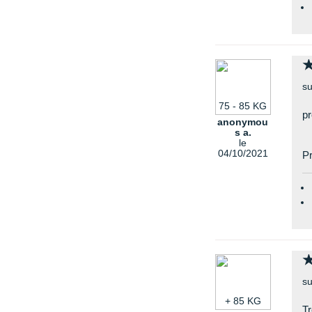
su
75 - 85 KG
pr
anonymou
s a.
le
04/10/2021
Pr
su
+ 85 KG
Tr