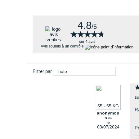
4.8
/5
★★★★★
★★★★★
sur 4 avis
Avis soumis à un contrôle
Filtrer par
note
su
55 - 65 KG
R
anonymou
s a.
le
03/07/2024
Pr