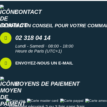
Suunto
CONTACT
Ta Energy
The North Face
BESOIN D'UN CONSEIL POUR VOTRE COMMA
Thuasne
02 318 04 14
Under Armour
Lundi - Samedi · 08:00 - 18:00
Heure de Paris (UTC+1)
Withings
X-Bionic
ENVOYEZ-NOUS UN E-MAIL
X-Socks
+ Voir toutes les marques
MOYENS DE PAIEMENT
Carte visa
Carte master card
Carte paypal
Carte amex
Paiement sécurisé 2 ou 3 fois sans frais