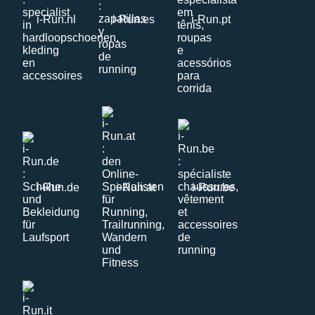
i-Run.nl
i-Run.es
i-Run.pt
i-Run.de
i-Run.at
i-Run.be