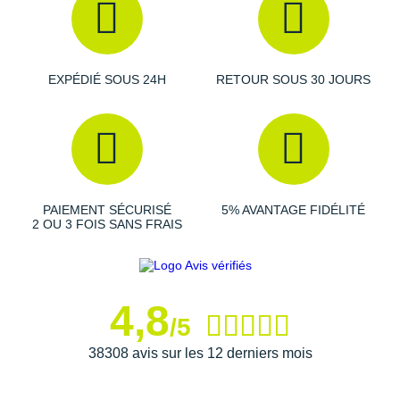
Raidlight
Reebok
Salomon
EXPÉDIÉ SOUS 24H
RETOUR SOUS 30 JOURS
Saucony
Saxx
Scarpa
PAIEMENT SÉCURISÉ
5% AVANTAGE FIDÉLITÉ
Scott
2 OU 3 FOIS SANS FRAIS
Shokz
Sidas
4,8
/5
Smoon
38308 avis sur les 12 derniers mois
Speedo