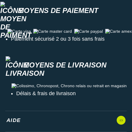
Écran couleurs AMOLED et lunette en acier
inoxydable
MOYENS DE PAIEMENT
Verre renforcé Corning Gorilla Glass 3
Affichage de la police en 2 tailles
: meilleure lisibilité
Carte visa
Carte master card
Carte paypal
Carte amex
Toutes les
Garmin Venu 3
sur i-Run.
Paiement sécurisé 2 ou 3 fois sans frais
Les autres produits
Garmin
MOYENS DE LIVRAISON
Colissimo, Chronopost, Chrono relais ou retrait en magasin
Délais & frais de livraison
AIDE