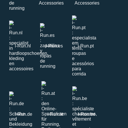
i-Run.nl
i-Run.es
i-Run.pt
i-Run.de
i-Run.at
i-Run.be