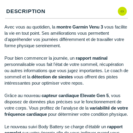
Reebok
Reebok
Orca
Shock Absorber
Silva
Oxsitis
Collection CLUB
DESCRIPTION
DÉSTOCKAGE
PAR MARQUES
Hoka One One
Scott
Scott
Patagonia
Thuasne
Therabody
Patagonia
DÉSTOCKAGE
Divers
Huawei
The North Face
The North Face
Saxx
Under Armour
Withings
Raidlight
Avec vous au quotidien, la
montre Garmin Venu 3
vous facilite
DÉSTOCKAGE
+ Voir tous les produits
électroniques
Équipe de France
la vie en tout point. Ses améliorations vous permettent
+ Voir tous les
vêtements homme
Icebreaker
Under Armour
Under Armour
Scott
X-Moove
Zamst
+ Voir toutes les marques
d'appréhender vos journées différemment et de travailler votre
Trouvez votre montre sport GPS
Jumelles
forme physique sereinement.
+ Voir tous les
vêtements femme
Inov-8
+ Voir toutes les marques
+ Voir toutes les marques
+ Voir toutes les marques
+ Voir toutes les marques
+ Voir toutes les marques
Lacets / guêtres / semelles / pointes
Pour bien commencer la journée, un
rapport matinal
La Sportiva
athlétisme
personnalisable vous fait l'état de votre sommeil, récupération
ou autres informations que vous jugez importantes. Le coach de
Maurten
Orientation
sommeil et la
détection de siestes
vous offrent des pistes
intéressantes pour optimiser votre repos.
Merrell
Sac de couchage
Grâce au nouveau
capteur cardiaque Elevate Gen 5
, vous
Millet
Sécurité
disposez de données plus précises sur le fonctionnement de
votre corps. Vous profitez de l'analyse de la
variabilité de votre
Mizuno
Tours de cou
fréquence cardiaque
pour déterminer votre condition physique.
Naak
Triathlon-Natation
Le nouveau suivi Body Battery se charge d'établir un
rapport
complet
sur votre énergie afin de vous indiquer quand vous