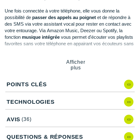
Raidlight
Une fois connectée à votre téléphone, elle vous donne la
Reebok
possibilité de
passer des appels au poignet
et de répondre à
des SMS via votre assistant vocal pour rester en contact avec
Salomon
votre entourage. Via Amazon Music, Deezer ou Spotify, la
fonction
musique intégrée
vous permet d'écouter vos playlists
Saucony
favorites sans votre téléphone en appairant vos écouteurs sans
fil.
Saxx
Afficher
Son
autonomie
s'étend de 14 jours en mode connecté à 26
Scarpa
plus
heures en mode GPS.
Scott
POINTS CLÉS
Points clés de la
montre Garmin Venu 3
Shokz
Possibilité d'effectuer un électrocardiogramme via
TECHNOLOGIES
Sidas
l'application Garmin ECG
Nouveau capteur cardiaque Elevate Gen 5
: meilleure
Smoon
AVIS
(36)
précision
Analyse de la variabilité de votre fréquence cardiaque
Speedo
Oxymètre Pulse Ox
: mesure du pouls
QUESTIONS & RÉPONSES