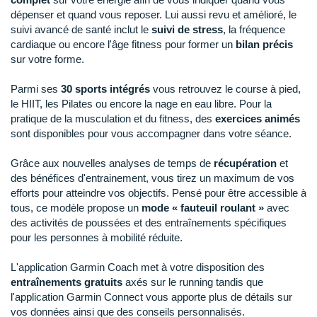
New Balance
PAR MARQUES
dépenser et quand vous reposer. Lui aussi revu et amélioré, le
suivi avancé de santé inclut le
suivi de stress
, la fréquence
Nike
cardiaque ou encore l'âge fitness pour former un
bilan précis
DÉSTOCKAGE
sur votre forme.
NNormal
+ Voir tous les
accessoires
Odlo
Parmi ses
30 sports intégrés
vous retrouvez le course à pied,
le HIIT, les Pilates ou encore la nage en eau libre. Pour la
On-Running
pratique de la musculation et du fitness, des
exercices animés
sont disponibles pour vous accompagner dans votre séance.
Orca
Grâce aux nouvelles analyses de temps de
récupération
et
OVERSTIMS
des bénéfices d'entrainement, vous tirez un maximum de vos
efforts pour atteindre vos objectifs. Pensé pour être accessible à
Patagonia
tous, ce modèle propose un
mode « fauteuil roulant »
avec
des activités de poussées et des entraînements spécifiques
Petzl
pour les personnes à mobilité réduite.
Polar
L'application Garmin Coach met à votre disposition des
entraînements gratuits
axés sur le running tandis que
Puma
l'application Garmin Connect vous apporte plus de détails sur
vos données ainsi que des conseils personnalisés.