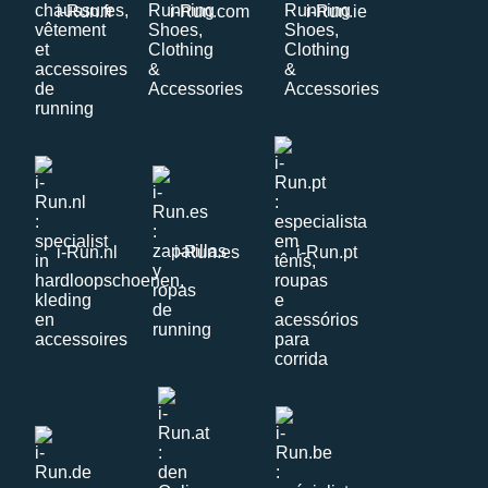
i-Run.fr
i-Run.com
i-Run.ie
i-Run.nl
i-Run.es
i-Run.pt