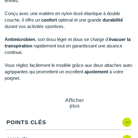
New Balance
envies.
PAR MARQUES
Nike
Conçu avec une matière en nylon tissé élastique à double
DÉSTOCKAGE
couche, il offre un
confort
optimal et une grande
durabilité
NNormal
durant vos activités sportives.
+ Voir tous les
accessoires
Odlo
Antimicrobien
, son tissu léger et doux se charge d'
évacuer la
transpiration
rapidement tout en garantissant une aisance
On-Running
continue.
Orca
Vous réglez facilement le modèle grâce aux deux attaches auto-
agrippantes qui promettent un excellent
ajustement
à votre
OVERSTIMS
poignet.
Patagonia
Points clés du
bracelet Garmin UltraFit 2 Nylon Strap 26 mm
Afficher
Petzl
plus
Nouveau design
Polar
Matière en nylon tissé élastique à double couche
:
confort, durabilité, antimicrobien et évacuation de la
POINTS CLÉS
Puma
transpiration
Tissu léger et doux
: aisance