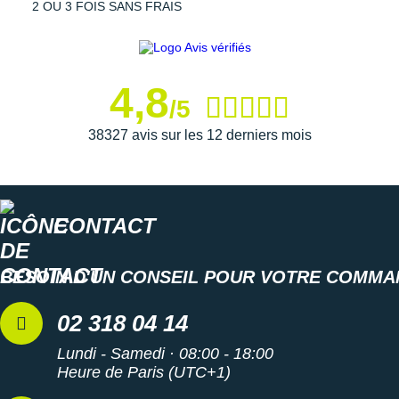
Suunto
2 OU 3 FOIS SANS FRAIS
Ta Energy
The North Face
4,8
/5
Thuasne
38327 avis sur les 12 derniers mois
Under Armour
Withings
CONTACT
X-Bionic
X-Socks
BESOIN D'UN CONSEIL POUR VOTRE COMMA
+ Voir toutes les marques
02 318 04 14
Lundi - Samedi · 08:00 - 18:00
Heure de Paris (UTC+1)