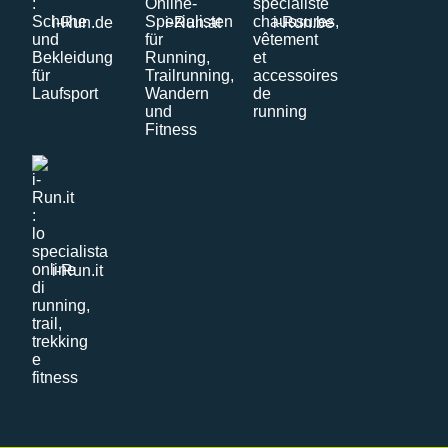
i-Run.de
i-Run.at
i-Run.be
i-Run.it